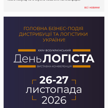
формату convenience store КОЛО: об’єднана компанія
налічуватиме 374 магазини
всі новини