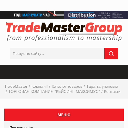
TradeMaster
Компанії
Каталог товаров
Тара та упаковка
ТОРГОВАЯ КОМПАНИЯ "КЕЙСИНГ МАКСИМУС"
Контакти
МЕНЮ
Про компанію