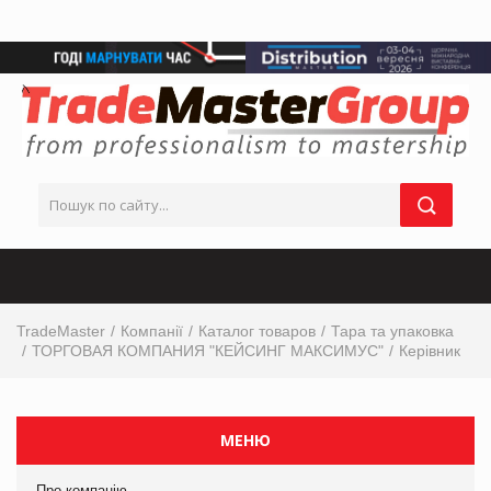
TradeMaster
Компанії
Каталог товаров
Тара та упаковка
ТОРГОВАЯ КОМПАНИЯ "КЕЙСИНГ МАКСИМУС"
Керівник
МЕНЮ
Про компанію