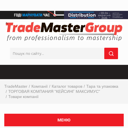
TradeMaster
Компанії
Каталог товаров
Тара та упаковка
ТОРГОВАЯ КОМПАНИЯ "КЕЙСИНГ МАКСИМУС"
Товари компанії
МЕНЮ