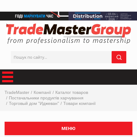
TradeMaster
Компанії
Каталог товаров
Постачальники продуктів харчування
Торговый дом "Иджеван"
Товари компанії
МЕНЮ