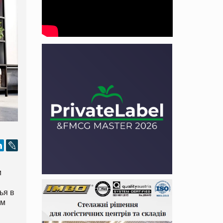
и
ья в
ом