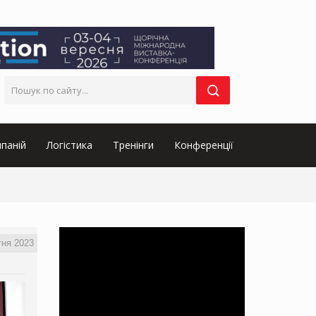
паній
Логістика
Тренінги
Конференції
тня 2023