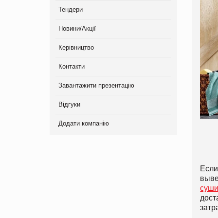
Тендери
Новини/Акції
Керівництво
Контакти
Завантажити презентацію
Відгуки
Додати компанію
Если
выве
суши
дост
затр