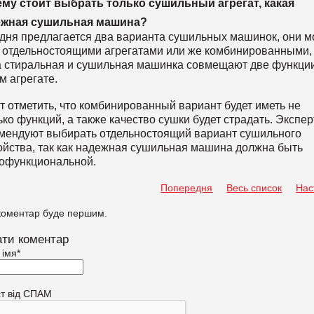
му стоит выбрать только сушильный агрегат, какая
ежная сушильная машина?
дня предлагается два варианта сушильных машинок, они м
 отдельностоящими агрегатами или же комбинированными,
а стиральная и сушильная машинка совмещают две функци
м агрегате.
т отметить, что комбинированный вариант будет иметь не
ько функций, а также качество сушки будет страдать. Экспе
мендуют выбирать отдельностоящий вариант сушильного
ойства, так как надежная сушильная машина должна быть
офункциональной.
Попередня
Весь список
Нас
коментар буде першим.
ти коментар
 імя
*
ст від СПАМ