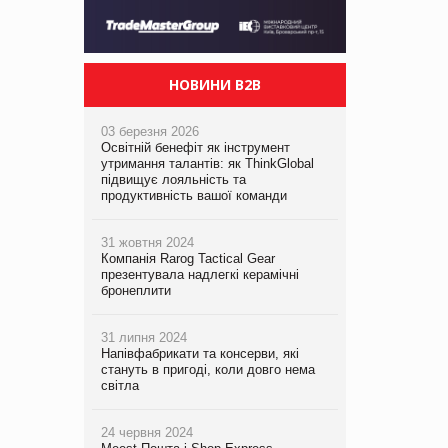
НОВИНИ B2B
03 березня 2026
Освітній бенефіт як інструмент
утримання талантів: як ThinkGlobal
підвищує лояльність та
продуктивність вашої команди
31 жовтня 2024
Компанія Rarog Tactical Gear
презентувала надлегкі керамічні
бронеплити
31 липня 2024
Напівфабрикати та консерви, які
стануть в пригоді, коли довго нема
світла
24 червня 2024