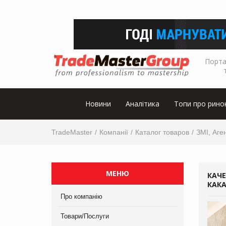
Порта
Новини
Аналітика
Топи про рино
TradeMaster
Компанії
Каталог товаров
ЗМІ, Аге
МЕНЮ
КАЧ
КАКА
Про компанію
Товари/Послуги