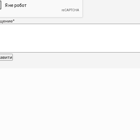
щение
*