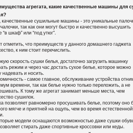
мущества агрегата, какие качественные машины для 
ья?
, качественные сушильные машины - это уникальные палочк
чалочки, так как они могут быстро и качественно высушить
е “в шкаф” или “под утюг”.
т отметить, что преимуществ у данного домашнего гаджета
ество, к ним стоит перечислить.
кую скорость сушки белья, достаточно загрузить машинку
ать режим и через час достать сухое белье, которое можно
у надевать и носить.
омичность - самое главное, обслуживание устройства отни
мум времени, так как белье нужно только переложить, а не
ешивать. К тому же агрегат занимает меньше места, чем
ество сушилок.
а позволяет равномерно просушивать белье, поэтому оно 
ого мягче и приятней на ощупь, чем во время естественной
и.
торые модели оснащаются возможностью даже сушки обув
позволяет стирать даже спортивные кроссовки или кеды.