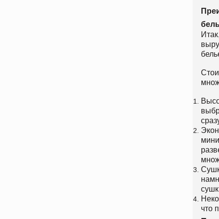
Преи
бел
Итак
выру
бель
Стои
множ
Высо
выбр
сраз
Экон
мини
разв
множ
Сушк
намн
сушк
Неко
что 