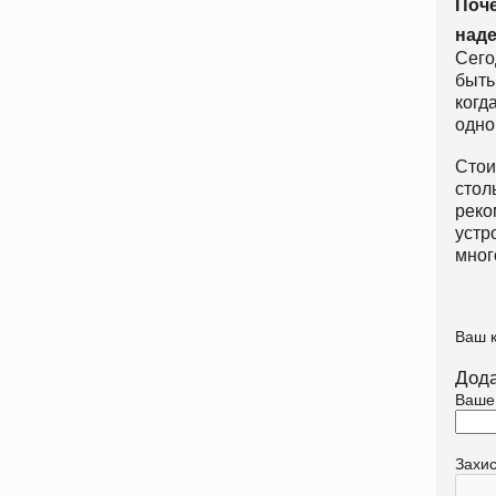
Поче
над
Сего
быть
когд
одно
Стои
стол
реко
устр
мног
Ваш 
Дода
Ваше
Захи