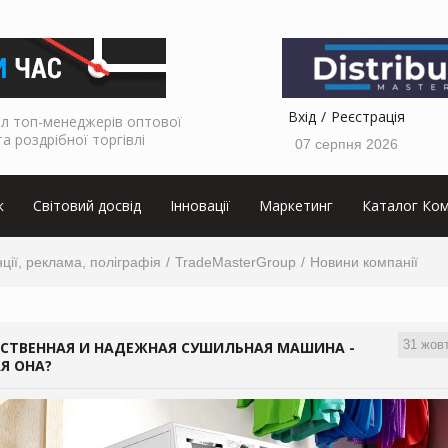
Вхід
Реєстрація
л топ-менеджерів оптової
та роздрібної торгівлі
07 серпня 2026
к
Світовий досвід
Інновації
Маркетинг
Каталог Ком
нції, реклама, поліграфія
TradeMasterGroup
Новини компанії
31 жов
ЕСТВЕННАЯ И НАДЕЖНАЯ СУШИЛЬНАЯ МАШИНА -
Я ОНА?