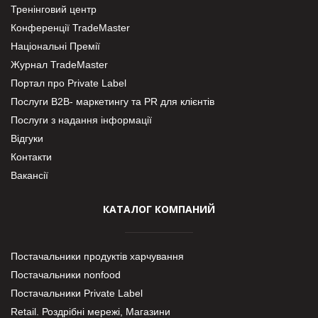
Тренінговий центр
Конференції TradeMaster
Національні Премії
Журнал TradeMaster
Портал про Private Label
Послуги В2В- маркетингу та PR для клієнтів
Послуги з надання інформації
Відгуки
Контакти
Вакансії
КАТАЛОГ КОМПАНИЙ
Постачальники продуктів харчування
Постачальники nonfood
Постачальники Private Label
Retail. Роздрібні мережі, Магазини