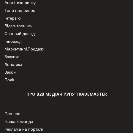
Аналітика ринку
Топи про ринок
Інтерв’ю
Відео-тренінги
Світовий досвід
Інновації
Маркетинг&Продажі
Закупки
Логістика
Закон
Події
ПРО В2В МЕДІА-ГРУПУ TRADEMASTER
Про нас
Наша команда
Реклама на порталі