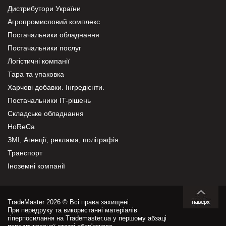
Дистрибутори України
Агропромисловий комплекс
Постачальники обладнання
Постачальники послуг
Логістичні компанії
Тара та упаковка
Харчові добавки. Інгредієнти.
Постачальники IT-рішень
Складське обладнання
HoReCa
ЗМІ, Агенції, реклама, поліграфія
Транспорт
Іноземні компанії
TradeMaster 2026 © Всі права захищені.
При передруку та використанні матеріалів
гіперпосилання на Trademaster.ua у першому абзаці