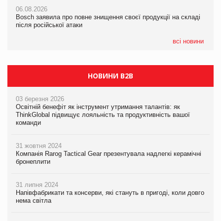
Смачне поповнення дитячого меню: у VARUS з’явилися
06.08.2026
06.08.2026
новинки від ТМ ТОКЕРИ
Bosch заявила про повне знищення своєї продукції на складі
Bosch заявила про повне знищення своєї продукції на складі
після російської атаки
після російської атаки
05.08.2026
Сергій Лісунов про заморожені хлібобулочні вироби на
всі новини
PrivateLabel&FMCG Master 2026
НОВИНИ B2B
03 березня 2026
Освітній бенефіт як інструмент утримання талантів: як
ThinkGlobal підвищує лояльність та продуктивність вашої
команди
31 жовтня 2024
Компанія Rarog Tactical Gear презентувала надлегкі керамічні
бронеплити
31 липня 2024
Напівфабрикати та консерви, які стануть в пригоді, коли довго
нема світла