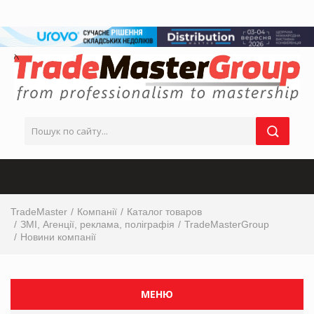
TradeMaster
Компанії
Каталог товаров
ЗМІ, Агенції, реклама, поліграфія
TradeMasterGroup
Новини компанії
МЕНЮ