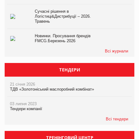
Сучасні рішення в
Логістиці&Дистрибуції – 2026.
Травень
Новинки. Просування брендів
FMCG.Березень 2026
Всі журнали
ТЕНДЕРИ
21 січня 2026
ТДВ «Золотоніський маслоробний комбінат»
03 липня 2023
Тендери компанії
Всі тендери
ТРЕНІНГОВИЙ ЦЕНТР