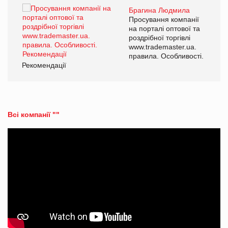
Брагина Людмила
ї
Просування компанії
а
на порталі оптової та
роздрібної торгівлі
www.trademaster.ua.
і.
правила. Особливості.
Рекомендації
Ре
Всі компанії ""