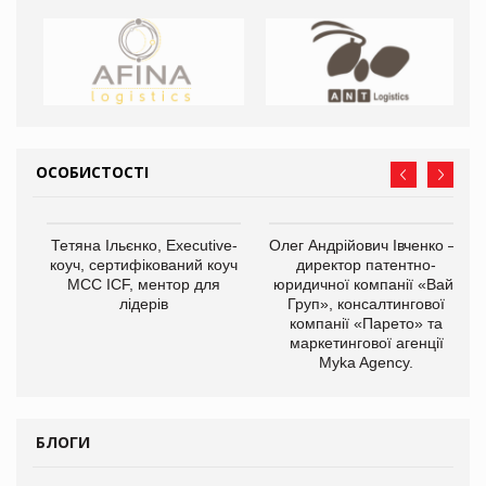
ОСОБИСТОСТІ
,
Тетяна Ільєнко, Executive-
Олег Андрійович Івченко —
ОВ
коуч, сертифікований коуч
директор патентно-
МСС ICF, ментор для
юридичної компанії «Вайз
лідерів
Груп», консалтингової
компанії «Парето» та
маркетингової агенції
Myka Agency.
БЛОГИ