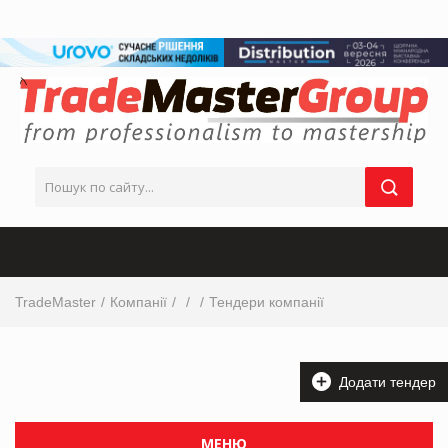
TradeMaster
Компанії
Тендери компанії
Додати тендер
МЕНЮ