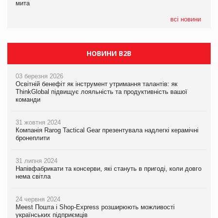
мита
Сергій Лісунов про заморожені хлібобулочні вироби на
інтелекту
PrivateLabel&FMCG Master 2026
всі новини
НОВИНИ B2B
03 березня 2026
Освітній бенефіт як інструмент утримання талантів: як
ThinkGlobal підвищує лояльність та продуктивність вашої
команди
31 жовтня 2024
Компанія Rarog Tactical Gear презентувала надлегкі керамічні
бронеплити
31 липня 2024
Напівфабрикати та консерви, які стануть в пригоді, коли довго
нема світла
24 червня 2024
Meest Пошта і Shop-Express розширюють можливості
українських підприємців