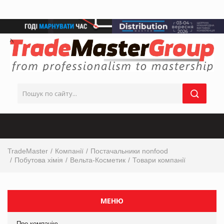
TradeMaster
Компанії
Постачальники nonfood
Побутова хімія
Вельта-Косметик
Товари компанії
МЕНЮ
Про компанію