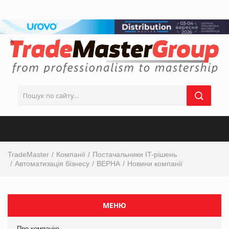
TradeMaster
Компанії
Постачальники IT-рішень
Автоматизація бізнесу
ВЕРНА
Новини компанії
МЕНЮ
Про компанію