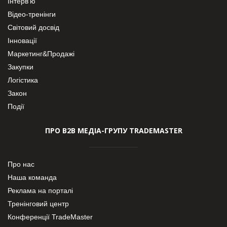
Інтерв’ю
Відео-тренінги
Світовий досвід
Інновації
Маркетинг&Продажі
Закупки
Логістика
Закон
Події
ПРО В2В МЕДІА-ГРУПУ TRADEMASTER
Про нас
Наша команда
Реклама на порталі
Тренінговий центр
Конференції TradeMaster