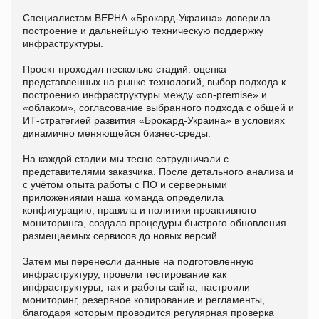
Специалистам ВЕРНА «Брокард-Украина» доверила
построение и дальнейшую техническую поддержку
инфраструктуры.
Проект проходил несколько стадий: оценка
представленных на рынке технологий, выбор подхода к
построению инфраструктуры между «on-premise» и
«облаком», согласование выбранного подхода с общей и
ИТ-стратегией развития «Брокард-Украина» в условиях
динамично меняющейся бизнес-среды.
На каждой стадии мы тесно сотрудничали с
представителями заказчика. После детального анализа и
с учётом опыта работы с ПО и серверными
приложениями наша команда определила
конфигурацию, правила и политики проактивного
мониторинга, создала процедуры быстрого обновления
размещаемых сервисов до новых версий.
Затем мы перенесли данные на подготовленную
инфраструктуру, провели тестирование как
инфраструктуры, так и работы сайта, настроили
мониторинг, резервное копирование и регламенты,
благодаря которым проводится регулярная проверка