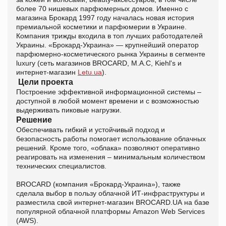
более 70 нишевых парфюмерных домов. Именно с
магазина Брокард 1997 году началась новая история
премиальной косметики и парфюмерии в Украине.
Компания трижды входила в топ лучших работодателей
Украины. «Брокард-Украина» — крупнейший оператор
парфюмерно-косметического рынка Украины в сегменте
luxury (сеть магазинов BROCARD, М.А.С, Kiehl's и
интернет-магазин
Letu.ua
).
Цели проекта
Построение эффективной информационной системы –
доступной в любой момент времени и с возможностью
выдерживать пиковые нагрузки
.
Решение
Обеспечивать гибкий и устойчивый подход и
безопасность работы помогает использование облачных
решений. Кроме того, «облака» позволяют оперативно
реагировать на изменения – минимальным количеством
технических специалистов.
BROCARD (компания «Брокард-Украина»), также
сделала выбор в пользу облачной ИТ-инфраструктуры и
разместила свой интернет-магазин BROCARD.UA на базе
популярной облачной платформы Amazon Web Services
(AWS).