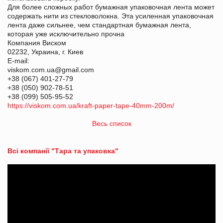
Для более сложных работ бумажная упаковочная лента может
содержать нити из стекловолокна. Эта усиленная упаковочная
лента даже сильнее, чем стандартная бумажная лента,
которая уже исключительно прочна
Компания Виском
02232, Украина, г. Киев
E-mail:
viskom.com.ua@gmail.com
+38 (067) 401-27-79
+38 (050) 902-78-51
+38 (099) 505-95-52
https://viskom.com.ua/kraft-paper-tape-40mm-200m/
Весь список
Всі компанії "Тара та упаковка"