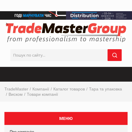
TradeMaster
Компанії
Каталог товаров
Тара та упаковка
Виском
Товари компанії
МЕНЮ
Про компанію