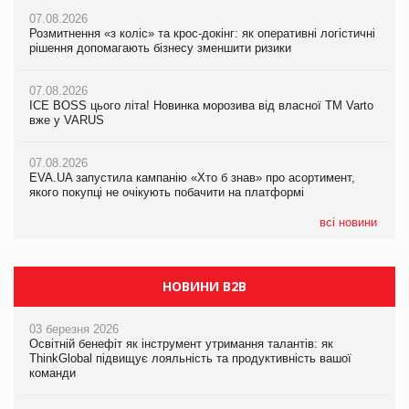
07.08.2026
07.08.2026
Розмитнення «з коліс» та крос-докінг: як оперативні логістичні
07.08.2026
Kraft Heinz скоротила збиток у першому півріччі
рішення допомагають бізнесу зменшити ризики
EVA.UA запустила кампанію «Хто б знав» про асортимент,
якого покупці не очікують побачити на платформі
07.08.2026
07.08.2026
Продажі Hugo Boss впали на 9%
ICE BOSS цього літа! Новинка морозива від власної ТМ Varto
06.08.2026
вже у VARUS
Смачна новинка для хвостатих: у VARUS з’явилися паучі
07.08.2026
Varto Paw expert від власної ТМ Varto!
Франція заборонила рекламні дзвінки без згоди клієнтів
07.08.2026
EVA.UA запустила кампанію «Хто б знав» про асортимент,
05.08.2026
якого покупці не очікують побачити на платформі
Мережа супермаркетів VARUS купує мережу магазинів
формату convenience store КОЛО: об’єднана компанія
налічуватиме 374 магазини
всі новини
НОВИНИ B2B
03 березня 2026
Освітній бенефіт як інструмент утримання талантів: як
ThinkGlobal підвищує лояльність та продуктивність вашої
команди