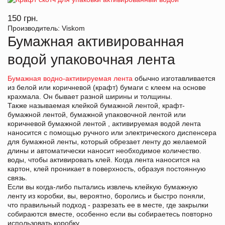
150 грн.
Производитель: Viskom
Бумажная активированная
водой упаковочная лента
Бумажная водно-активируемая лента
обычно изготавливается
из белой или коричневой (крафт) бумаги с клеем на основе
крахмала. Он бывает разной ширины и толщины.
Также называемая клейкой бумажной лентой, крафт-
бумажной лентой, бумажной упаковочной лентой или
коричневой бумажной лентой , активируемая водой лента
наносится с помощью ручного или электрического диспенсера
для бумажной ленты, который обрезает ленту до желаемой
длины и автоматически наносит необходимое количество.
воды, чтобы активировать клей. Когда лента наносится на
картон, клей проникает в поверхность, образуя постоянную
связь.
Если вы когда-либо пытались извлечь клейкую бумажную
ленту из коробки, вы, вероятно, боролись и быстро поняли,
что правильный подход - разрезать ее в месте, где закрылки
собираются вместе, особенно если вы собираетесь повторно
использовать коробку.