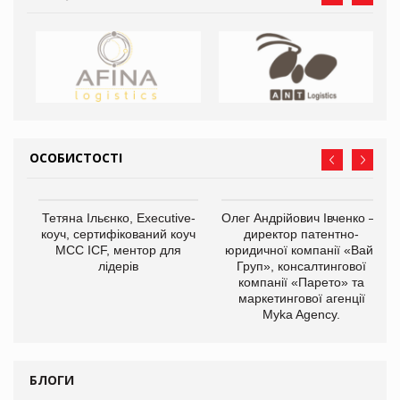
ОСОБИСТОСТІ
,
Тетяна Ільєнко, Executive-
Олег Андрійович Івченко —
ОВ
коуч, сертифікований коуч
директор патентно-
МСС ICF, ментор для
юридичної компанії «Вайз
лідерів
Груп», консалтингової
компанії «Парето» та
маркетингової агенції
Myka Agency.
БЛОГИ