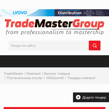
TradeMaster
Компанії
Каталог товаров
Постачальники послуг
ViVaScent®
Тендери компанії
Додати тендер