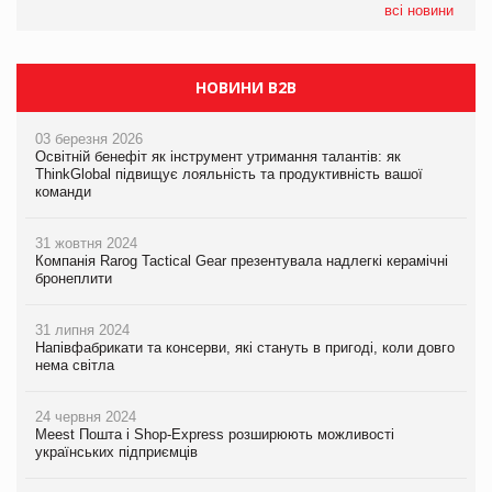
EVA.UA запустила кампанію «Хто б знав» про асортимент,
всі новини
якого покупці не очікують побачити на платформі
НОВИНИ B2B
03 березня 2026
Освітній бенефіт як інструмент утримання талантів: як
ThinkGlobal підвищує лояльність та продуктивність вашої
команди
31 жовтня 2024
Компанія Rarog Tactical Gear презентувала надлегкі керамічні
бронеплити
31 липня 2024
Напівфабрикати та консерви, які стануть в пригоді, коли довго
нема світла
24 червня 2024
Meest Пошта і Shop-Express розширюють можливості
українських підприємців