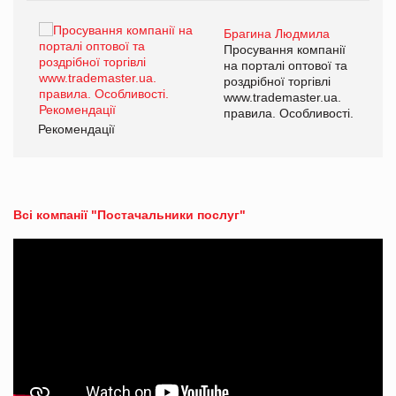
Брагина Людмила
ї
Просування компанії
а
на порталі оптової та
роздрібної торгівлі
www.trademaster.ua.
і.
правила. Особливості.
Рекомендації
Ре
Всі компанії "Постачальники послуг"