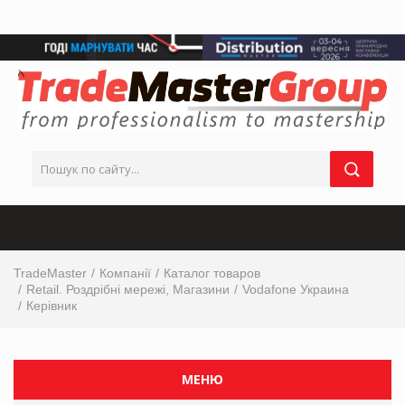
TradeMaster
Компанії
Каталог товаров
Retail. Роздрібні мережі, Магазини
Vodafone Украина
Керівник
МЕНЮ