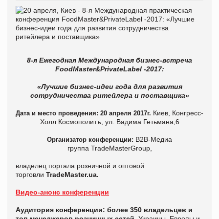
8-я Ежегодная Международная бизнес-встреча
FoodMaster&
PrivateLabel
-2017:
«Лучшие бизнес-идеи года для развития
сотрудничества ритейлера и поставщика»
Киев, Конгресс-
Дата
и место проведения:
20 апреля 2017г.
Холл Космополитъ, ул. Вадима Гетьмана,6
B2В-Медиа
Организатор конференции:
группа TradeMasterGroup,
владелец портала розничной и оптовой
торговли
TradeMaster.ua.
Видео-анонс конференции
Аудитория конференции: б
олее 350 владельцев и
топ-менеджеров
розничных сетей
Украины, Европы и