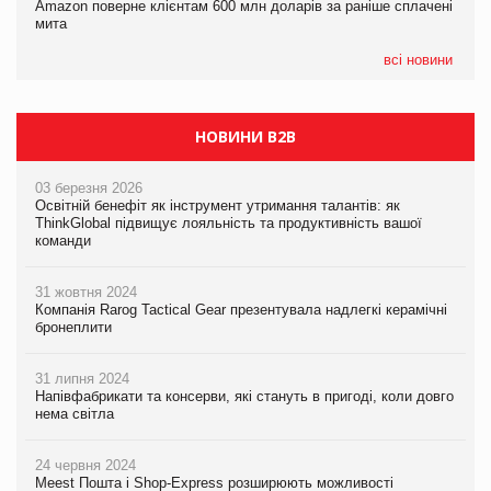
Amazon поверне клієнтам 600 млн доларів за раніше сплачені
05.08.2026
У Євросоюзі набули чинності нові правила щодо штучного
мита
Сергій Лісунов про заморожені хлібобулочні вироби на
інтелекту
PrivateLabel&FMCG Master 2026
всі новини
НОВИНИ B2B
03 березня 2026
Освітній бенефіт як інструмент утримання талантів: як
ThinkGlobal підвищує лояльність та продуктивність вашої
команди
31 жовтня 2024
Компанія Rarog Tactical Gear презентувала надлегкі керамічні
бронеплити
31 липня 2024
Напівфабрикати та консерви, які стануть в пригоді, коли довго
нема світла
24 червня 2024
Meest Пошта і Shop-Express розширюють можливості