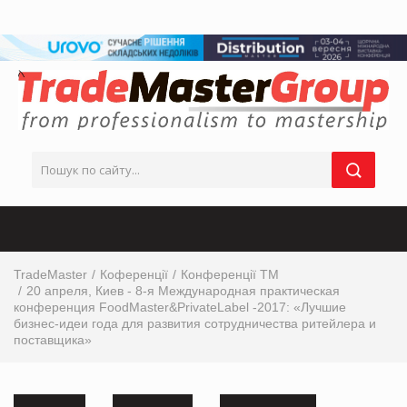
TradeMaster
Коференції
Конференції ТМ
20 апреля, Киев - 8-я Международная практическая
конференция FoodMaster&PrivateLabel -2017: «Лучшие
бизнес-идеи года для развития сотрудничества ритейлера и
поставщика»