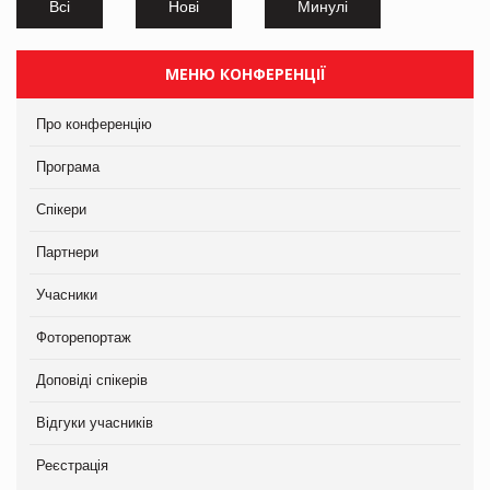
Всі
Нові
Минулі
МЕНЮ КОНФЕРЕНЦІЇ
Про конференцію
Програма
Спікери
Партнери
Учасники
Фоторепортаж
Доповіді спікерів
Відгуки учасників
Реєстрація