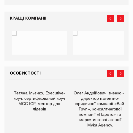
КРАЩІ КОМПАНІЇ
ОСОБИСТОСТІ
,
Тетяна Ільєнко, Executive-
Олег Андрійович Івченко —
ОВ
коуч, сертифікований коуч
директор патентно-
МСС ICF, ментор для
юридичної компанії «Вайз
лідерів
Груп», консалтингової
компанії «Парето» та
маркетингової агенції
Myka Agency.