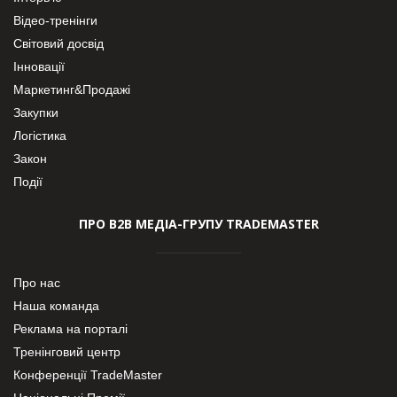
Відео-тренінги
Світовий досвід
Інновації
Маркетинг&Продажі
Закупки
Логістика
Закон
Події
ПРО В2В МЕДІА-ГРУПУ TRADEMASTER
Про нас
Наша команда
Реклама на порталі
Тренінговий центр
Конференції TradeMaster