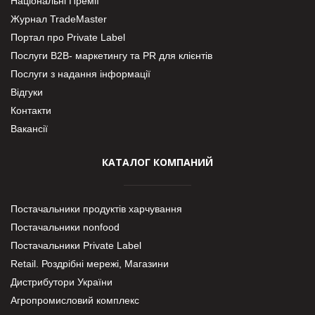
Національні Премії
Журнал TradeMaster
Портал про Private Label
Послуги В2В- маркетингу та PR для клієнтів
Послуги з надання інформації
Відгуки
Контакти
Вакансії
КАТАЛОГ КОМПАНИЙ
Постачальники продуктів харчування
Постачальники nonfood
Постачальники Private Label
Retail. Роздрібні мережі, Магазини
Дистрибутори України
Агропромисловий комплекс