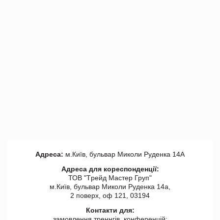
Адреса:
м.Київ, бульвар Миколи Руденка 14А
Адреса для кореспонденції:
ТОВ "Tрейд Мастер Груп"
м.Київ, бульвар Миколи Руденка 14а,
2 поверх, оф 121, 03194
Контакти для:
замовлення треннгів, конференцій: