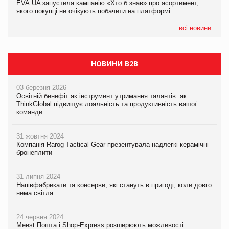
EVA.UA запустила кампанію «Хто б знав» про асортимент,
05.08.2026
якого покупці не очікують побачити на платформі
Мережа супермаркетів VARUS купує мережу магазинів
формату convenience store КОЛО: об’єднана компанія
налічуватиме 374 магазини
всі новини
НОВИНИ B2B
03 березня 2026
Освітній бенефіт як інструмент утримання талантів: як
ThinkGlobal підвищує лояльність та продуктивність вашої
команди
31 жовтня 2024
Компанія Rarog Tactical Gear презентувала надлегкі керамічні
бронеплити
31 липня 2024
Напівфабрикати та консерви, які стануть в пригоді, коли довго
нема світла
24 червня 2024
Meest Пошта і Shop-Express розширюють можливості