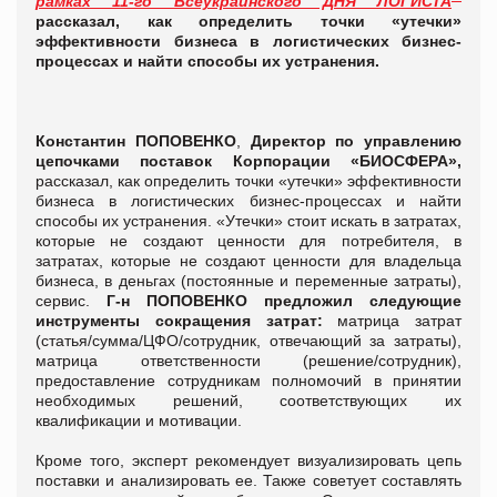
рамках 11-го Всеукраинского ДНЯ ЛОГИСТА
рассказал, как определить точки «утечки»
эффективности бизнеса в логистических бизнес-
процессах и найти способы их устранения.
Константин ПОПОВЕНКО
,
Директор по управлению
цепочками поставок
Корпорации «БИОСФЕРА»,
рассказал, как определить точки «утечки» эффективности
бизнеса в логистических бизнес-процессах и найти
способы их устранения. «Утечки» стоит искать в затратах,
которые не создают ценности для потребителя, в
затратах, которые не создают ценности для владельца
бизнеса, в деньгах (постоянные и переменные затраты),
сервис.
Г-н ПОПОВЕНКО предложил следующие
инструменты сокращения затрат:
матрица затрат
(статья/сумма/ЦФО/сотрудник, отвечающий за затраты),
матрица ответственности (решение/сотрудник),
предоставление сотрудникам полномочий в принятии
необходимых решений, соответствующих их
квалификации и мотивации.
Кроме того, эксперт рекомендует визуализировать цепь
поставки и анализировать ее. Также советует составлять