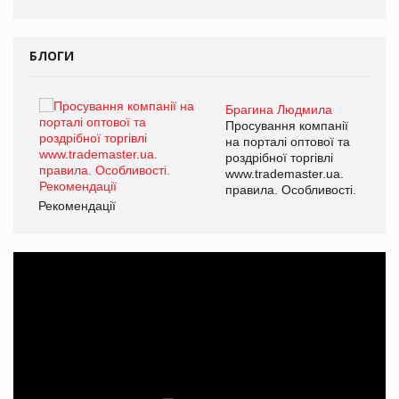
БЛОГИ
Брагина Людмила
ї
Просування компанії
а
на порталі оптової та
роздрібної торгівлі
www.trademaster.ua.
і.
правила. Особливості.
Рекомендації
Ре