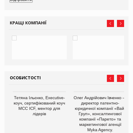
КРАЩІ КОМПАНІЇ
ОСОБИСТОСТІ
,
Тетяна Ільєнко, Executive-
Олег Андрійович Івченко —
ОВ
коуч, сертифікований коуч
директор патентно-
МСС ICF, ментор для
юридичної компанії «Вайз
лідерів
Груп», консалтингової
компанії «Парето» та
маркетингової агенції
Myka Agency.