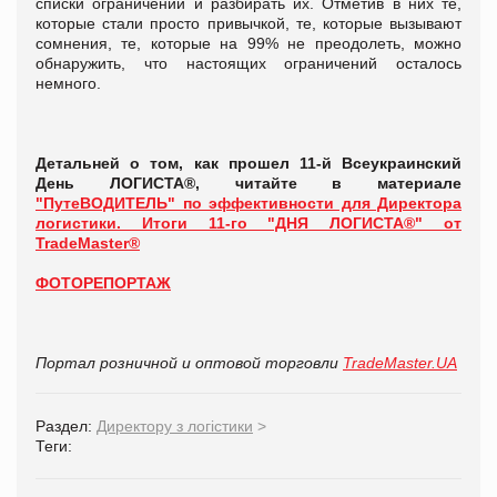
списки ограничений и разбирать их. Отметив в них те,
которые стали просто привычкой, те, которые вызывают
сомнения, те, которые на 99% не преодолеть, можно
обнаружить, что настоящих ограничений осталось
немного.
Детальней о том, как прошел 11-й Всеукраинский
День ЛОГИСТА®, читайте в материале
"ПутеВОДИТЕЛЬ" по эффективности для Директора
логистики. Итоги 11-го "ДНЯ ЛОГИСТА®" от
TradeMaster®
ФОТОРЕПОРТАЖ
Портал розничной и оптовой торговли
TradeMaster.UA
Раздел:
Директору з логістики
>
Теги: