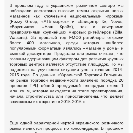
В прошлом году в украинском розничном секторе мы
наблюдали достаточно высокие темпы открытия новых
магазинов как ключевыми национальными игроками
(Fozzy Group, «АТБ-маркет» и «Епицентр К», Novus,
«Брусничка», «Наш Край»), так и дочерними
предприятиями крупнейших мировых ритейлеров (Billa,
Watsons). За прошлый год FMCG-ритейлеры открыли
более 400 магазинов, среди которых наиболее
популярными форматами являлись «магазин у дома» и
«мягкий дискаунтер». Представители рынка считают, что
главным сдерживающим фактором для развития крупных
торговых центров является отсутствие площадок. Но мы
надеемся на улучшение ситуации уже в течение 2014-
2015 года. По данным «Украинской Торговой Гильдии»,
на рынке торговой недвижимости заявлено порядка 20
проектов ТРЦ общей арендуемой площадью около 1
млн. кв. м, которые находятся на этапе проектирования,
начала строительства или приостановлены, что делает
возможным их открытие в 2015-2016 гг.
Еще одной характерной чертой украинского розничного
рынка являются процессы по консолидации. В прошлом