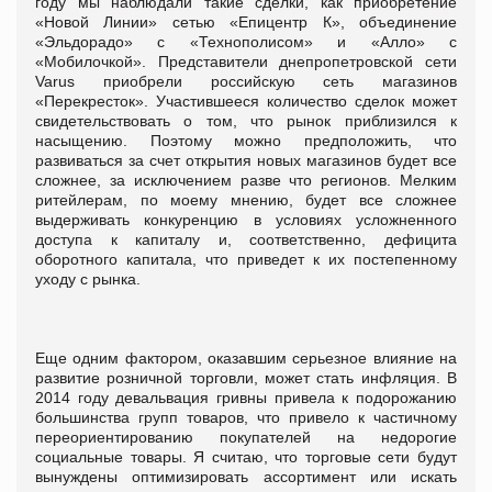
году мы наблюдали такие сделки, как приобретение
«Новой Линии» сетью «Епицентр К», объединение
«Эльдорадо» с «Технополисом» и «Алло» с
«Мобилочкой». Представители днепропетровской сети
Varus приобрели российскую сеть магазинов
«Перекресток». Участившееся количество сделок может
свидетельствовать о том, что рынок приблизился к
насыщению. Поэтому можно предположить, что
развиваться за счет открытия новых магазинов будет все
сложнее, за исключением разве что регионов. Мелким
ритейлерам, по моему мнению, будет все сложнее
выдерживать конкуренцию в условиях усложненного
доступа к капиталу и, соответственно, дефицита
оборотного капитала, что приведет к их постепенному
уходу с рынка.
Еще одним фактором, оказавшим серьезное влияние на
развитие розничной торговли, может стать инфляция. В
2014 году девальвация гривны привела к подорожанию
большинства групп товаров, что привело к частичному
переориентированию покупателей на недорогие
социальные товары. Я считаю, что торговые сети будут
вынуждены оптимизировать ассортимент или искать