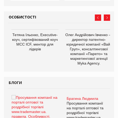
ОСОБИСТОСТІ
,
Тетяна Ільєнко, Executive-
Олег Андрійович Івченко —
ОВ
коуч, сертифікований коуч
директор патентно-
МСС ICF, ментор для
юридичної компанії «Вайз
лідерів
Груп», консалтингової
компанії «Парето» та
маркетингової агенції
Myka Agency.
БЛОГИ
Брагина Людмила
ї
Просування компанії
а
на порталі оптової та
роздрібної торгівлі
www.trademaster.ua.