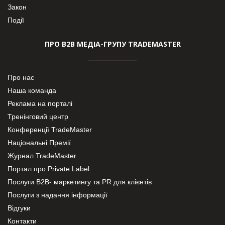
Закон
Події
ПРО В2В МЕДІА-ГРУПУ TRADEMASTER
Про нас
Наша команда
Реклама на порталі
Тренінговий центр
Конференції TradeMaster
Національні Премії
Журнал TradeMaster
Портал про Private Label
Послуги В2В- маркетингу та PR для клієнтів
Послуги з надання інформації
Відгуки
Контакти