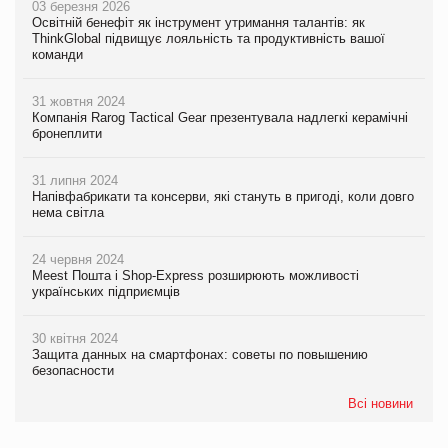
03 березня 2026
Освітній бенефіт як інструмент утримання талантів: як
ThinkGlobal підвищує лояльність та продуктивність вашої
команди
31 жовтня 2024
Компанія Rarog Tactical Gear презентувала надлегкі керамічні
бронеплити
31 липня 2024
Напівфабрикати та консерви, які стануть в пригоді, коли довго
нема світла
24 червня 2024
Meest Пошта і Shop-Express розширюють можливості
українських підприємців
30 квітня 2024
Защита данных на смартфонах: советы по повышению
безопасности
Всі новини