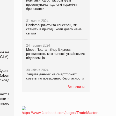
Компанія Rarog Tactical Gear
презентувала надлегкі керамічні
бронеплити
31 липня 2024
Напівфабрикати та консерви, які
стануть в пригоді, коли довго нема
світла
24 червня 2024
Meest Пошта і Shop-Express
ны не
розширюють можливості українських
GLA),
підприємців
30 квітня 2024
Буча»,
Защита данных на смартфонах:
Raben
советы по повышению безопасности
склад
Всі новини
ается
сти в
пного