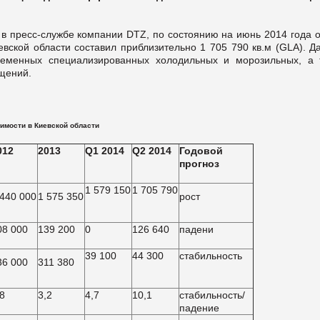
в пресс-службе компании DTZ, по состоянию на июнь 2014 года 
ской области составил приблизительно 1 705 790 кв.м (GLA). Д
ременных специализированных холодильных и морозильных, а 
щений.
имости в Киевской области
012
2013
Q1 2014
Q2 2014
Годовой
прогноз
1 579 150
1 705 790
 440 000
1 575 350
pост
08 000
139 200
0
126 640
падени
39 100
44 300
стабильность
36 000
311 380
,8
3,2
4,7
10,1
стабильность/
падение