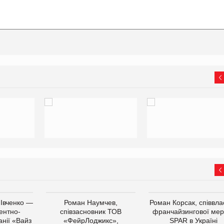
 Івченко —
Роман Наумчев,
Роман Корсак, співвла
ентно-
співзасновник ТОВ
франчайзингової мер
нії «Вайз
«ФейрЛоджикс»,
SPAR в Україні