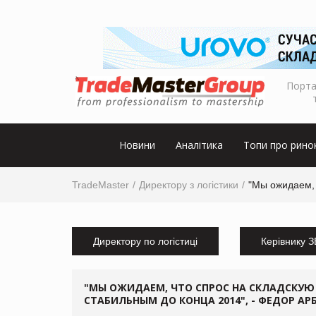
Порта
Новини
Аналітика
Топи про рино
TradeMaster
Директору з логістики
"Мы ожидаем, 
Директору по логістиці
Керівнику 
"МЫ ОЖИДАЕМ, ЧТО СПРОС НА СКЛАДСКУ
СТАБИЛЬНЫМ ДО КОНЦА 2014", - ФЕДОР АРБ