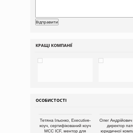
КРАЩІ КОМПАНІЇ
ОСОБИСТОСТІ
арас Ігорович,
Тетяна Ільєнко, Executive-
Олег Андрійович
иробництва ТОВ
коуч, сертифікований коуч
директор пат
Герчак"
МСС ICF, ментор для
юридичної компа