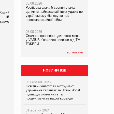
05.08.2026
рекламі екологічних продуктів
Російська атака 5 серпня стала
одним із наймасштабніших ударів по
05.08.2026
общий
05.08.2026
українському бізнесу за час
Сергій Лісунов про заморожені
анный
AstraZeneca обговорює найбільшу
повномасштабної війни
хлібобулочні вироби на
также
угоду десятиліття
PrivateLabel&FMCG Master 2026
05.08.2026
Смачне поповнення дитячого меню:
04.08.2026
у VARUS з’явилися новинки від ТМ
Через атаку РФ у Дніпрі пошкоджено
ТОКЕРИ
склад шоколаду Millennium
всі новини
НОВИНИ B2B
03 березня 2026
Освітній бенефіт як інструмент
утримання талантів: як ThinkGlobal
підвищує лояльність та
продуктивність вашої команди
31 жовтня 2024