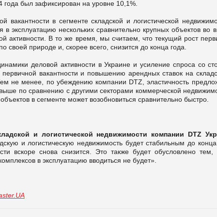
4 года был зафиксирован на уровне 10,1%.
й вакантности в сегменте складской и логистической недвижимо
я в эксплуатацию нескольких сравнительно крупных объектов во 
й активности. В то же время, мы считаем, что текущий рост пер
о своей природе и, скорее всего, снизится до конца года.
инамики деловой активности в Украине и усиление спроса со ст
 первичной вакантности и повышению арендных ставок на складс
Тем не менее, по убеждению компании DTZ, эластичность предло
е выше по сравнению с другими секторами коммерческой недвижимо
 объектов в сегменте может возобновиться сравнительно быстро.
кладской и логистической недвижимости компании
DTZ
Укр
дскую и логистическую недвижимость будет стабильным до конца
сти вскоре снова снизится. Это также будет обусловлено тем, 
омплексов в эксплуатацию вводиться не будет».
ster.UA