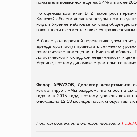
показатель повысился еще на 5,4% и в июне 201
По оценкам компании DTZ, такой рост первично
Киевской области является результатом введени
когда в Украине наблюдается спад общей делово
вакантности в сегменте является краткосрочным п
В более долгосрочной перспективе улучшение д
арендаторов могут привести к снижению уровня
логистические помещения в Киевской области. 
логистической и складской недвижимости к цен
Украине, поэтому динамика строительства новых
Федор АРБУЗОВ,
Директор департамента с
комментирует: «Мы ожидаем, что спрос на скла
года и в 2015 году, поэтому уровень вакантно
ближайшие 12-18 месяцев новых спекулятивных к
Портал розничной и оптовой торговли
TradeMa