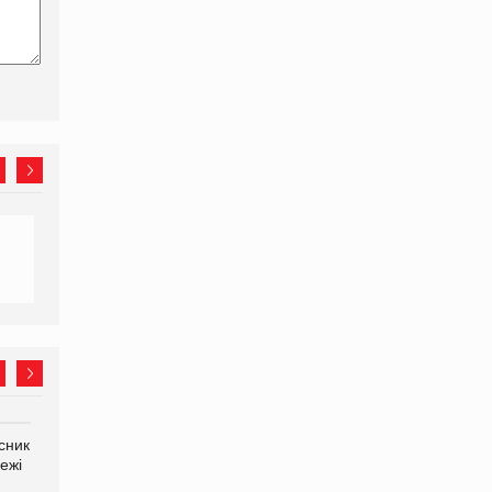
сник
Олексій Логачов-Михайлов
Яна Сараніна, директор
ежі
Файно маркет Директор
компанії «УкраМарин»
департаменту з