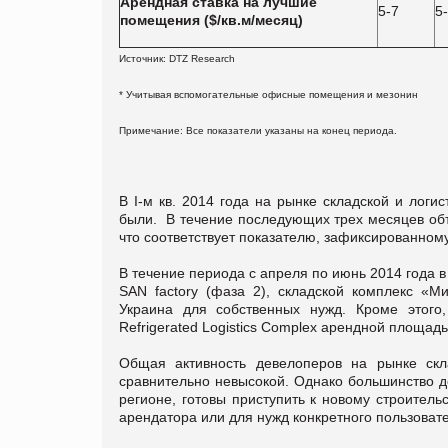
Арендная ставка на лучшие
5-7
5
помещения ($/кв.м/месяц)
Источник: DTZ Research
* Учитывая вспомогательные офисные помещения и мезонин
Примечание: Все показатели указаны на конец периода.
В І-м кв. 2014 года на рынке складской и лог
были. В течение последующих трех месяцев объ
что соответствует показателю, зафиксированному
В течение периода с апреля по июнь 2014 года 
SAN factory (фаза 2), складской комплекс «
Украина для собственных нужд. Кроме этого
Refrigerated Logistics Complex арендной площад
Общая активность девелоперов на рынке скла
сравнительно невысокой. Однако большинство д
регионе, готовы приступить к новому строител
арендатора или для нужд конкретного пользователя