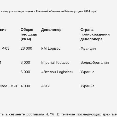
вводу в эксплуатацию в Киевской области во ІІ-м полугодии 2014 года
ние
Общая
Девелопер
Страна
площадь
происхождения
(кв.м)
девелопера
, P-03
28 000
FM Logistic
Франция
4
8 000
Imperial Tobacco
Великобритания
6 000
«Эталон Logistics»
Украина
ивое , M-01
4 000
ADG
Украина
ость в сегменте составила 4,7%. В течение последующих трех ме