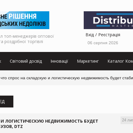
Вхід
Реєстрація
л топ-менеджерів оптової
та роздрібної торгівлі
06 серпня 2026
к
Світовий досвід
Інновації
Маркетинг
Каталог Ком
что спрос на складскую и логистическую недвижимость будет стаб
ЗЕД
24 ли
Ю И ЛОГИСТИЧЕСКУЮ НЕДВИЖИМОСТЬ БУДЕТ
УЗОВ, DTZ