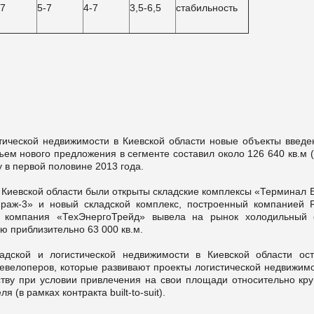
-7
5-7
4-7
3,5-6,5
стабильность
истической недвижимости в Киевской области новые объекты введе
ем нового предложения в сегменте составил около 126 640 кв.м (
 в первой половине 2013 года.
в Киевской области были открыты складские комплексы «Терминал 
Мираж-3» и новый складской комплекс, построенный компанией 
, компания «ТехЭнергоТрейд» вывела на рынок холодильный 
ью приблизительно 63 000 кв.м.
дской и логистической недвижимости в Киевской области ост
евелоперов, которые развивают проекты логистической недвижимо
ьству при условии привлечения на свои площади относительно кру
 (в рамках контракта built-to-suit).