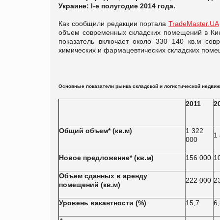
Украине: І-е полугодие 2014 года.
Как сообщили редакции портала
TradeMaster.UA
объем современных складских помещений в Киев
показатель включает около 330 140 кв.м сов
химических и фармацевтических складских поме
Основные показатели рынка складской и логистической недвиж
2011
2
Общий объем* (кв.м)
1 322
1
000
Новое предложение* (кв.м)
156 000
1
Объем сданных в аренду
222 000
2
помещений (кв.м)
Уровень вакантности (%)
15,7
6