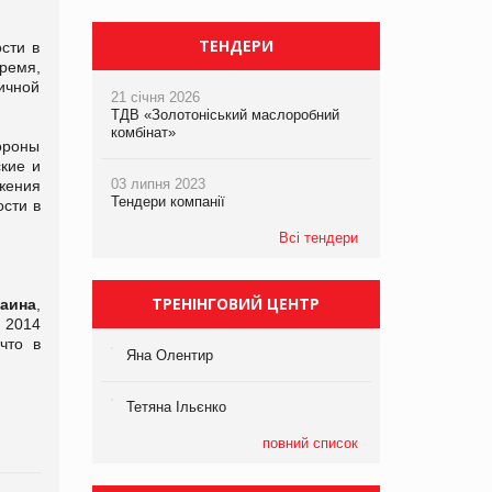
ТЕНДЕРИ
сти в
время,
вичной
21 січня 2026
ТДВ «Золотоніський маслоробний
комбінат»
ороны
кие и
03 липня 2023
жения
Тендери компанії
сти в
Всі тендери
ТРЕНІНГОВИЙ ЦЕНТР
аина
,
 2014
что в
Яна Олентир
Тетяна Ільєнко
повний список