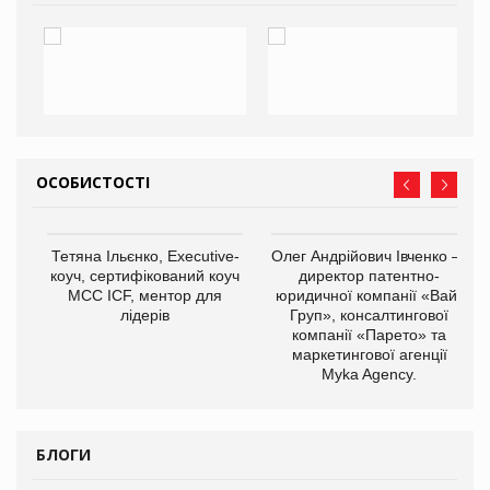
ОСОБИСТОСТІ
,
Тетяна Ільєнко, Executive-
Олег Андрійович Івченко —
ОВ
коуч, сертифікований коуч
директор патентно-
МСС ICF, ментор для
юридичної компанії «Вайз
лідерів
Груп», консалтингової
компанії «Парето» та
маркетингової агенції
Myka Agency.
БЛОГИ