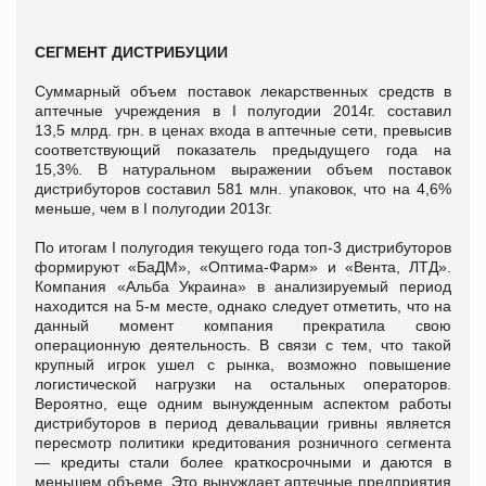
СЕГМЕНТ ДИСТРИБУЦИИ
Суммарный объем поставок лекарственных средств в
аптечные учреждения в I полугодии 2014г. составил
13,5 млрд. грн. в ценах входа в аптечные сети, превысив
соответствующий показатель предыдущего года на
15,3%. В натуральном выражении объем поставок
дистрибуторов составил 581 млн. упаковок, что на 4,6%
меньше, чем в I полугодии 2013г.
По итогам I полугодия текущего года топ-3 дистрибуторов
формируют «БаДМ», «Оптима-Фарм» и «Вента, ЛТД».
Компания «Альба Украина» в анализируемый период
находится на 5-м месте, однако следует отметить, что на
данный момент компания прекратила свою
операционную деятельность. В связи с тем, что такой
крупный игрок ушел с рынка, возможно повышение
логистической нагрузки на остальных операторов.
Вероятно, еще одним вынужденным аспектом работы
дистрибуторов в период девальвации гривны является
пересмотр политики кредитования розничного сегмента
— кредиты стали более краткосрочными и даются в
меньшем объеме. Это вынуждает аптечные предприятия