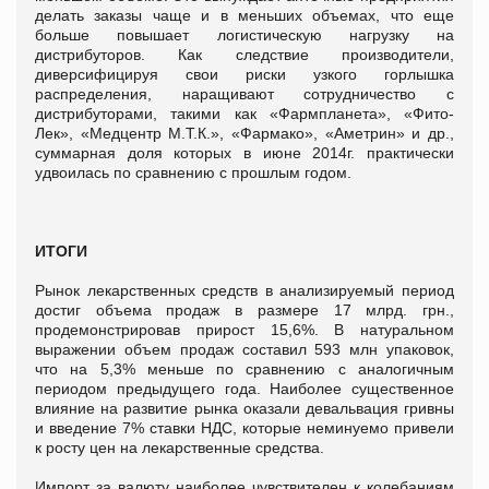
делать заказы чаще и в меньших объемах, что еще
больше повышает логистическую нагрузку на
дистрибуторов. Как следствие производители,
диверсифицируя свои риски узкого горлышка
распределения, наращивают сотрудничество с
дистрибуторами, такими как «Фармпланета», «Фито-
Лек», «Медцентр М.Т.К.», «Фармако», «Аметрин» и др.,
суммарная доля которых в июне 2014г. практически
удвоилась по сравнению с прошлым годом.
ИТОГИ
Рынок лекарственных средств в анализируемый период
достиг объема продаж в размере 17 млрд. грн.,
продемонстрировав прирост 15,6%. В натуральном
выражении объем продаж составил 593 млн упаковок,
что на 5,3% меньше по сравнению с аналогичным
периодом предыдущего года. Наиболее существенное
влияние на развитие рынка оказали девальвация гривны
и введение 7% ставки НДС, которые неминуемо привели
к росту цен на лекарственные средства.
Импорт за валюту наиболее чувствителен к колебаниям