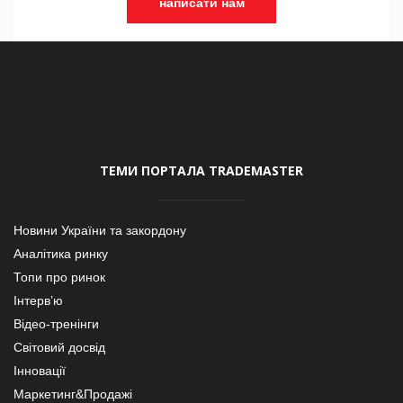
написати нам
ТЕМИ ПОРТАЛА TRADEMASTER
Новини України та закордону
Аналітика ринку
Топи про ринок
Інтерв’ю
Відео-тренінги
Світовий досвід
Інновації
Маркетинг&Продажі