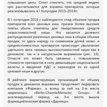
повышения цены. Стоит отметить, что средний индекс
цен рассчитывался для корзины препаратов, которые
реализовывались в I полугодии 2013–2014гг.
В I полугодии 2014 г. наблюдается спад объемов продаж
препаратов всех ценовых ниш, причем более высокие
темпы убыли отмечены для лекарственных средств
низкостоимостной ниши. Что касается долевого
распределения различных ценовых ниш в общем объеме
продаж, то здесь наряду со снижением долей низко- и
среднестоимостных препаратов происходит увеличение
удельного веса таковых высокостоимостной ниши как в
денежном, так и в натуральном выражении (рис. 13).
Отчасти это может быть связанно с повышением
стоимости препаратов в силу девальвации национальной
валюты и введения НДС и переходом их из одной
ценовой ниши в другую.
В рейтинге маркетирующих организаций по объему
продаж в денежном выражении продолжает лидировать
компания «Фармак», а вслед за ней на 2-м месте
закрепилась «Berlin-Chemie/Menarini Group». В
анализируемый период на 3-е место вышла
фармацевтическая фирма «Дарница».