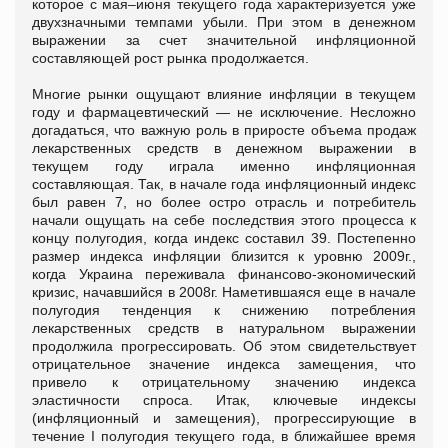
которое с мая–июня текущего года характеризуется уже
двухзначными темпами убыли. При этом в денежном
выражении за счет значительной инфляционной
составляющей рост рынка продолжается.
Многие рынки ощущают влияние инфляции в текущем
году и фармацевтический — не исключение. Несложно
догадаться, что важную роль в приросте объема продаж
лекарственных средств в денежном выражении в
текущем году играла именно инфляционная
составляющая. Так, в начале года инфляционный индекс
был равен 7, но более остро отрасль и потребитель
начали ощущать на себе последствия этого процесса к
концу полугодия, когда индекс составил 39. Постепенно
размер индекса инфляции близится к уровню 2009г.,
когда Украина переживала финансово-экономический
кризис, начавшийся в 2008г. Наметившаяся еще в начале
полугодия тенденция к снижению потребления
лекарственных средств в натуральном выражении
продолжила прогрессировать. Об этом свидетельствует
отрицательное значение индекса замещения, что
привело к отрицательному значению индекса
эластичности спроса. Итак, ключевые индексы
(инфляционный и замещения), прогрессирующие в
течение I полугодия текущего года, в ближайшее время