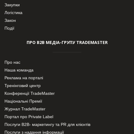
Закупки
Логістика
Закон
Події
ПРО В2В МЕДІА-ГРУПУ TRADEMASTER
Про нас
Наша команда
Реклама на порталі
Тренінговий центр
Конференції TradeMaster
Національні Премії
Журнал TradeMaster
Портал про Private Label
Послуги В2В- маркетингу та PR для клієнтів
Послуги з надання інформації