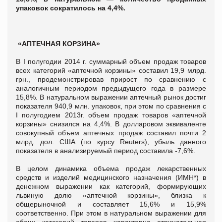
упаковок сократилось на 4,4%.
«АПТЕЧНАЯ КОРЗИНА»
В I полугодии 2014 г. суммарный объем продаж товаров
всех категорий «аптечной корзины» составил 19,9 млрд.
грн., продемонстрировав прирост по сравнению с
аналогичным периодом предыдущего года в размере
15,8%. В натуральном выражении аптечный рынок достиг
показателя 940,9 млн. упаковок, при этом по сравнения с
I полугодием 2013г. объем продаж товаров «аптечной
корзины» снизился на 4,4%. В долларовом эквиваленте
совокупный объем аптечных продаж составил почти 2
млрд. дол. США (по курсу Reuters), убыль данного
показателя в анализируемый период составила -7,6%.
В целом динамика объема продаж лекарственных
средств и изделий медицинского назначения (ИМН*) в
денежном выражении как категорий, формирующих
львиную долю «аптечной корзины», близка к
общерыночной и составляет 15,6% и 15,9%
соответственно. При этом в натуральном выражении для
обеих категорий товаров характерна отрицательная