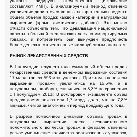
упаковок лидируют отечественные (исключение
составляют ИМН). В анализируемый период отмечено
увеличение доли отечественных лекарственных средств в
общем объеме продаж каждой категории в натуральном
выражении (кроме диетических добавок). Это можно
отчасти объяснить тем, что девальвация национальной
валюты в большей степени сказалась на импортируемых
товарах, и потребитель был вынужден предпочесть
более дешевые отечественные их зарубежным аналогам.
РЫНОК ЛЕКАРСТВЕННЫХ СРЕДСТВ
В I полугодии текущего года суммарный объем продаж
лекарственных средств в денежном выражении составил
17 млрд. грн. за 593 млн. упаковок. При этом в денежном
выражении продажи увеличились на 15,6%, а в
натуральном, наоборот, снизились на 5,3% по сравнению
с I полугодием 2013г. В долларовом эквиваленте объем
продаж достиг показателя 1,7 млрд. долл., что на 7,8%
меньше, чем за аналогичный период предыдущего года.
В разрезе помесячной динамики объема продаж в
натуральном выражении после незначительного
положительного всплеска продаж в феврале отмечено
резкое уменьшение количества реализованных упаковок,