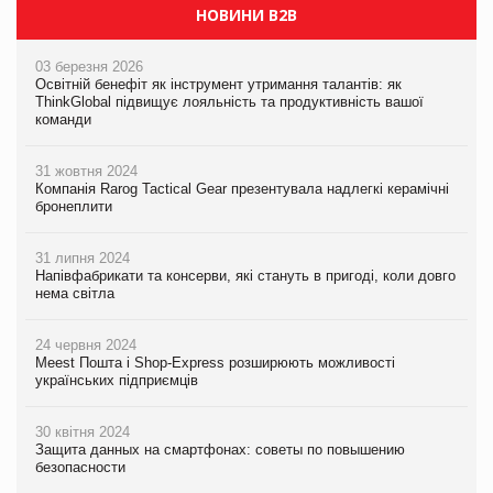
НОВИНИ B2B
03 березня 2026
Освітній бенефіт як інструмент утримання талантів: як
ThinkGlobal підвищує лояльність та продуктивність вашої
команди
31 жовтня 2024
Компанія Rarog Tactical Gear презентувала надлегкі керамічні
бронеплити
31 липня 2024
Напівфабрикати та консерви, які стануть в пригоді, коли довго
нема світла
24 червня 2024
Meest Пошта і Shop-Express розширюють можливості
українських підприємців
30 квітня 2024
Защита данных на смартфонах: советы по повышению
безопасности