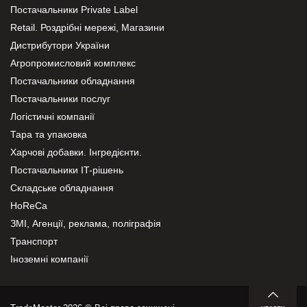
Постачальники Private Label
Retail. Роздрібні мережі, Магазини
Дистрибутори України
Агропромисловий комплекс
Постачальники обладнання
Постачальники послуг
Логістичні компанії
Тара та упаковка
Харчові добавки. Інгредієнти.
Постачальники IT-рішень
Складське обладнання
HoReCa
ЗМІ, Агенції, реклама, поліграфія
Транспорт
Іноземні компанії