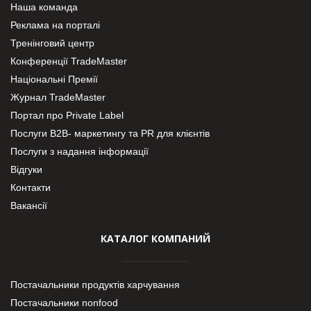
Наша команда
Реклама на порталі
Тренінговий центр
Конференції TradeMaster
Національні Премії
Журнал TradeMaster
Портал про Private Label
Послуги В2В- маркетингу та PR для клієнтів
Послуги з надання інформації
Відгуки
Контакти
Вакансії
КАТАЛОГ КОМПАНИЙ
Постачальники продуктів харчування
Постачальники nonfood