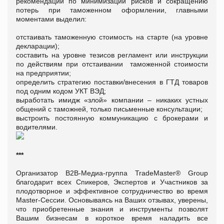
рекомендаций по минимизации рисков и сокращению
потерь при таможенном оформлении, главными
моментами выделил:
отстаивать таможенную стоимость на старте (на уровне
декларации);
составить на уровне тезисов регламент или инструкции
по действиям при отстаивании таможенной стоимости
на предприятии;
определить стратегию поставки/внесения в ГТД товаров
под одним кодом УКТ ВЭД;
выработать имидж «злой» компании – никаких устных
общений с таможней, только письменные консультации;
выстроить постоянную коммуникацию с брокерами и
водителями.
***
Организатор B2B-Медиа-группа TradeMaster® Group
благодарит всех Спикеров, Экспертов и Участников за
плодотворное и эффективное сотрудничество во время
Master-Cессии. Основываясь на Ваших отзывах, уверены,
что приобретенные знания и инструменты позволят
Вашим бизнесам в короткое время наладить все