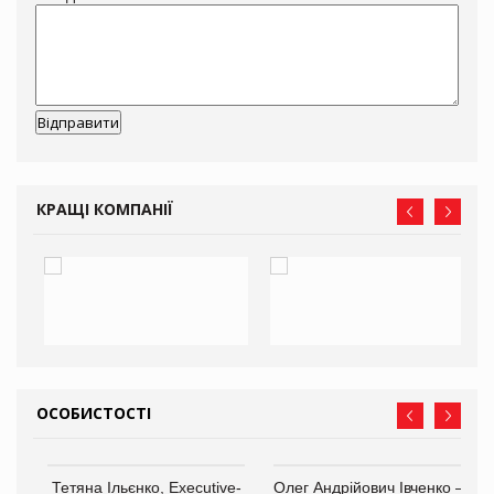
КРАЩІ КОМПАНІЇ
ОСОБИСТОСТІ
,
Тетяна Ільєнко, Executive-
Олег Андрійович Івченко —