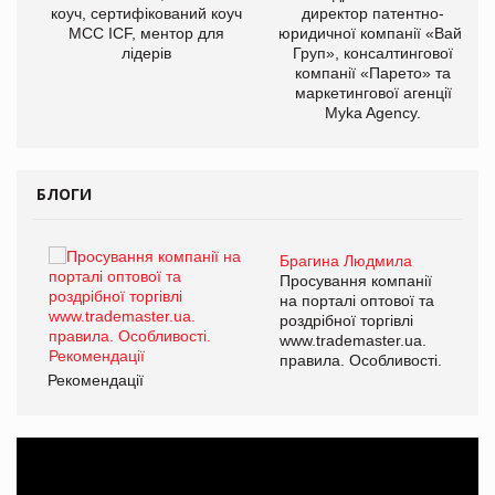
ОВ
коуч, сертифікований коуч
директор патентно-
МСС ICF, ментор для
юридичної компанії «Вайз
лідерів
Груп», консалтингової
компанії «Парето» та
маркетингової агенції
Myka Agency.
БЛОГИ
Брагина Людмила
ї
Просування компанії
а
на порталі оптової та
роздрібної торгівлі
www.trademaster.ua.
і.
правила. Особливості.
Рекомендації
Ре