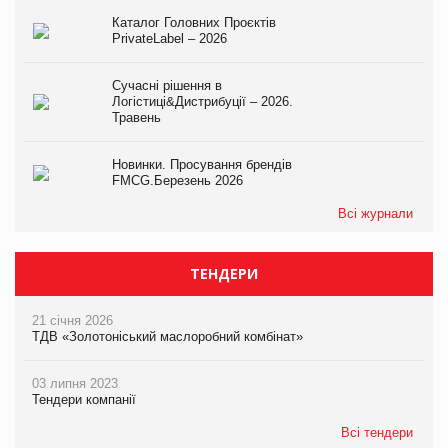
Каталог Головних Проєктів
PrivateLabel – 2026
Сучасні рішення в
Логістиці&Дистрибуції – 2026.
Травень
Новинки. Просування брендів
FMCG.Березень 2026
Всі журнали
ТЕНДЕРИ
21 січня 2026
ТДВ «Золотоніський маслоробний комбінат»
03 липня 2023
Тендери компанії
Всі тендери