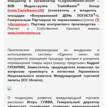
Инициатор и организатор
«LogisticMaster-2014» –
®
B2B Медиа-группа TradeMaster
Group
(
www.TradeMaster.UA
) (основатель и владелец
®
площадки «Всеукраинский ДЕНЬ ЛОГИСТА
»).
Генеральным Партнером по перевозкам
выступила
ГК
«Деливери»
.
Партнер контрактного производства
–
Портал о Собственных торговых марках
www.trademaster.ua
.
Практические рекомендации по внедрению и
использованию системы «Единого окна», как
инструмента упрощения процедур торговли и ускорения
перемещения товара через границу, представил
Андрей
ГАТАУЛИН, Заместитель председателя комиссии по
вопросам транспорта и логистики Украинского
Национального комитета Международной торговой
палаты (ICC Ukraine).
О тенденциях развития международной торговли
рассказал
Игорь ГУЖВА, Генеральный директор
«Агентства содействия развитию международной