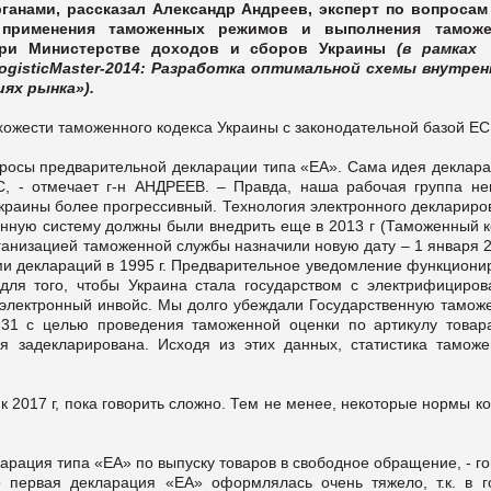
анами, рассказал Александр Андреев, эксперт по вопросам
 применения таможенных режимов и выполнения тамож
при Министерстве доходов и сборов Украины
(в рамках
ogisticMaster-2014: Разработка оптимальной схемы внутрен
ях рынка»).
схожести таможенного кодекса Украины с законодательной базой ЕС
росы предварительной декларации типа «ЕА». Сама идея деклара
С, - отмечает г-н АНДРЕЕВ. – Правда, наша рабочая группа не
Украины более прогрессивный. Технология электронного деклариро
ионную систему должны были внедрить еще в 2013 г (Таможенный к
рганизацией таможенной службы назначили новую дату – 1 января 2
ми деклараций в 1995 г. Предварительное уведомление функционир
 для того, чтобы Украина стала государством с электрифициров
электронный инвойс. Мы долго убеждали Государственную тамож
 31 с целью проведения таможенной оценки по артикулу товара
я задекларирована. Исходя из этих данных, статистика таможе
к 2017 г, пока говорить сложно. Тем не менее, некоторые нормы к
арация типа «ЕА» по выпуску товаров в свободное обращение, - г
о первая декларация «ЕА» оформлялась очень тяжело, т.к. в г