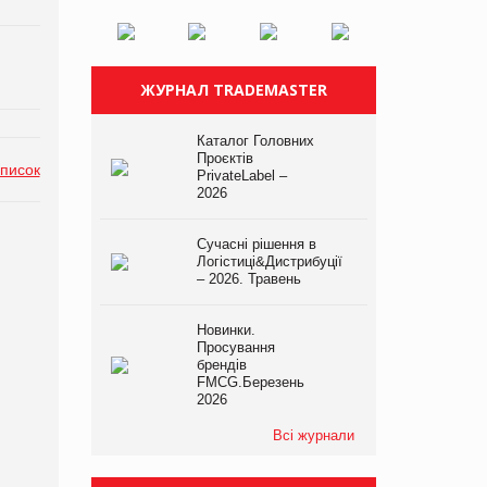
ЖУРНАЛ TRADEMASTER
Каталог Головних
Проєктів
список
PrivateLabel –
2026
Сучасні рішення в
Логістиці&Дистрибуції
– 2026. Травень
Новинки.
Просування
брендів
FMCG.Березень
2026
Всі журнали