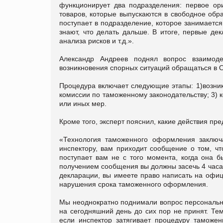
функционирует два подразделения: первое ор
товаров, которые выпускаются в свободное обр
поступает в подразделение, которое занимается 
знают, что делать дальше. В итоге, первые де
анализа рисков и т.д.».
Александр Андреев поднял вопрос взаимоде
возникновения спорных ситуаций обращаться в 
Процедура включает следующие этапы: 1)возник
комиссии по таможенному законодательству; 3)
или иных мер.
Кроме того, эксперт пояснил, какие действия п
«Технология таможенного оформления заключа
инспектору, вам приходит сообщение о том, чт
поступает вам не с того момента, когда она б
получением сообщения вы должны засечь 4 часа.
декларации, вы имеете право написать на офиц
нарушения срока таможенного оформления.
Мы неоднократно поднимали вопрос персонально
на сегодняшний день до сих пор не принят. Те
если инспектор затягивает процедуру таможе