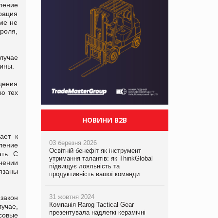
ление
рация
еме не
роля,
лучае
ины.
дения
ю тех
НОВИНИ B2B
ает к
03 березня 2026
ление
Освітній бенефіт як інструмент
ть. С
утримання талантів: як ThinkGlobal
онении
підвищує лояльність та
язаны
продуктивність вашої команди
31 жовтня 2024
закон
Компанія Rarog Tactical Gear
учае,
презентувала надлегкі керамічні
совые