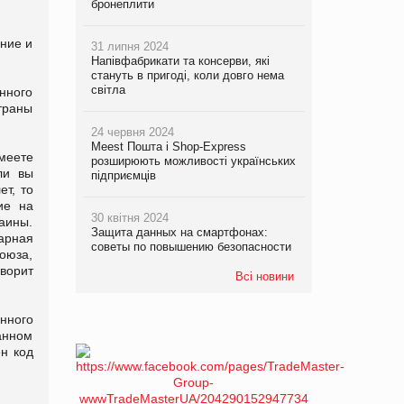
бронеплити
ение и
31 липня 2024
Напівфабрикати та консерви, які
стануть в пригоді, коли довго нема
світла
нного
страны
24 червня 2024
Meest Пошта і Shop-Express
меете
розширюють можливості українських
ли вы
підприємців
т, то
ие на
30 квітня 2024
аины.
Защита данных на смартфонах:
арная
советы по повышению безопасности
оюза,
ворит
Всі новини
нного
анном
н код