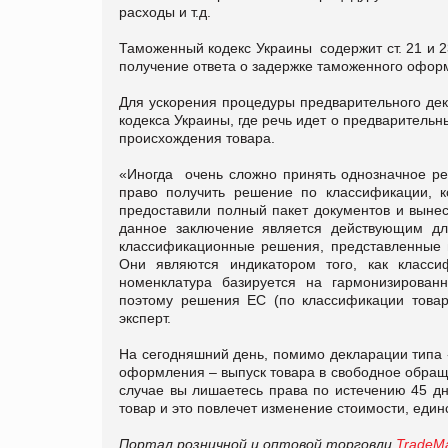
расходы и т.д.
Таможенный кодекс Украины содержит ст. 21 и 2
получение ответа о задержке таможенного оформ
Для ускорения процедуры предварительного дек
кодекса Украины, где речь идет о предваритель
происхождения товара.
«Иногда очень сложно принять однозначное ре
право получить решение по классификации, к
предоставили полный пакет документов и вынес
данное заключение является действующим дл
классификационные решения, представленные 
Они являются индикатором того, как класс
номенклатура базируется на гармонизирован
поэтому решения ЕС (по классификации товар
эксперт.
На сегодняшний день, помимо декларации типа 
оформления – выпуск товара в свободное обращ
случае вы лишаетесь права по истечению 45 дн
товар и это повлечет изменение стоимости, един
Портал розничной и оптовой торговли
TradeMa