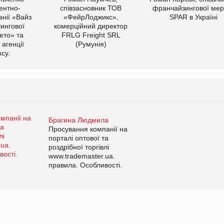
ентно-
співзасновник ТОВ
франчайзингової мер
нії «Вайз
«ФейрЛоджикс»,
SPAR в Україні
тингової
комерційний директор
ето» та
FRLG Freight SRL
 агенції
(Румунія)
cy.
Брагина Людмила
Просування компанії на
порталі оптової та
роздрібної торгівлі
www.trademaster.ua.
правила. Особливості.
Рекомендації