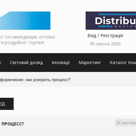
Вхід
Реєстрація
л топ-менеджерів оптової
та роздрібної торгівлі
06 серпня 2026
к
Світовий досвід
Інновації
Маркетинг
Каталог Ком
формление: как ускорить процесс?
ЗЕД
14 листоп
 ПРОЦЕСС?