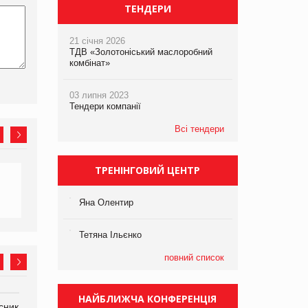
ТЕНДЕРИ
21 січня 2026
ТДВ «Золотоніський маслоробний
комбінат»
03 липня 2023
Тендери компанії
Всі тендери
ТРЕНІНГОВИЙ ЦЕНТР
Яна Олентир
Тетяна Ільєнко
повний список
НАЙБЛИЖЧА КОНФЕРЕНЦІЯ
сник
Олексій Логачов-Михайлов
Яна Сараніна, директор