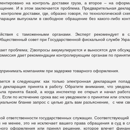
иентировано на контроль доставки груза, а второе – на оформ
ащение. И в этом заключается проблема. Предварительная декла
контролем доставки, где, образно говоря, по технологической сх
кларации выпускали в свободное обращение без какого-либо конт
йствия с таможенными органами. Эксперт рекомендует в с
Общественный совет при Государственной фискальной службе Укра
ает проблема; 2)вопросы аккумулируются и выносятся для обсуж
 комиссия дает рекомендации контролирующим органам по приняти
редпринимать компаниям при задержке товарного оформления.
ется в следующем: как только электронная декларация попад
о декларация принята в работу. Обратите внимание, что уведом
ыла принята базой, а когда инспектор ее открыл и начал работа
 Если по истечению срока вас не уведомили о принятии или откл
иальном бланке запрос с целью дать вам разъяснение, с чем св
й ответственности государственных служащих. Соответствующий 
м не менее, это не исключает вашего права обращения в суд в сл
нного оформления или принял решение, которое влечет финан