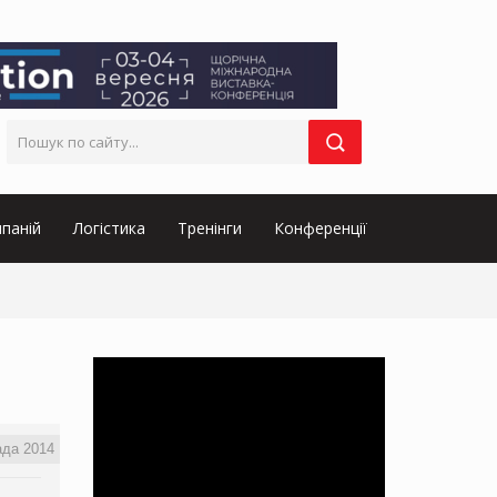
паній
Логістика
Тренінги
Конференції
ада 2014