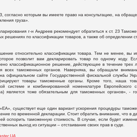
3, согласно которым вы имеете право на консультацию, на обращ
ления груза».
ларирования г-н Андреев рекомендует обратиться к ст. 23 Таможе
ных решениях по классификации товаров, а также об определении 
шение относительно классификации товара. Тем не менее, вы и
оторое позволит вам декларировать товар по одному коду. Ес
ено классификационное решение, действующее в течение трех ле
я всех таможенных органов. Наверняка, вы обращали вниман
на официальном сайте Государственной фискальной службы Укр
ифицируют товары таможенные органы. Кроме того, наша тов
ной системе и комбинированной номенклатуре Европейского с
а) является тоже обязательным для таможенных органов», - го
«ЕА», существует еще один вариант ускорения процедуры таможе
ение по временной декларации. Стоит обратить внимание, что в д
ей оспорить таможенную стоимость. В случае, если будет измене
ственных выход из ситуации – отстаивание своих прав в суде.
ster.UA