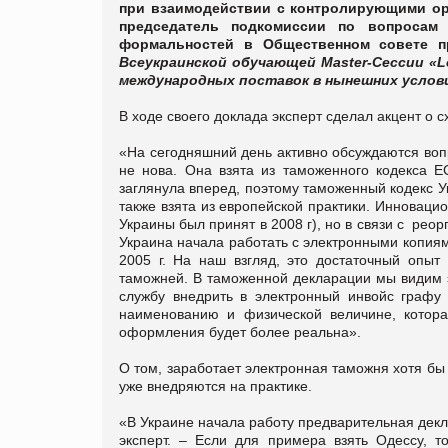
при взаимодействии с контролирующими орг
председатель подкомиссии по вопросам
формальностей в Общественном совете 
Всеукраинской обучающей Master-Cессии «L
международных поставок в нынешних услови
В ходе своего доклада эксперт сделал акцент о 
«На сегодняшний день активно обсуждаются воп
не нова. Она взята из таможенного кодекса Е
заглянула вперед, поэтому таможенный кодекс 
также взята из европейской практики. Инновац
Украины был принят в 2008 г), но в связи с рео
Украина начала работать с электронными копия
2005 г. На наш взгляд, это достаточный опыт
таможней. В таможенной декларации мы видим 
службу внедрить в электронный инвойс графу
наименованию и физической величине, котора
оформления будет более реальна».
О том, заработает электронная таможня хотя бы 
уже внедряются на практике.
«В Украине начала работу предварительная декл
эксперт. – Если для примера взять Одессу, т