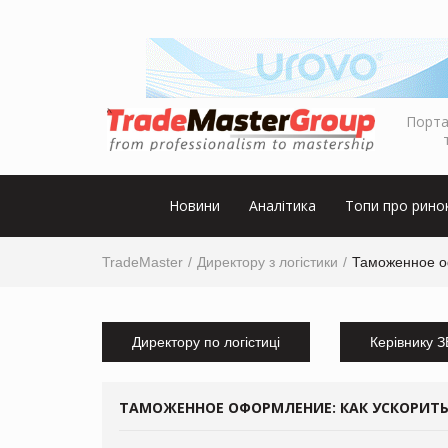
Порта
Новини
Аналітика
Топи про рино
TradeMaster
Директору з логістики
Таможенное о
Директору по логістиці
Керівнику 
ТАМОЖЕННОЕ ОФОРМЛЕНИЕ: КАК УСКОРИТЬ