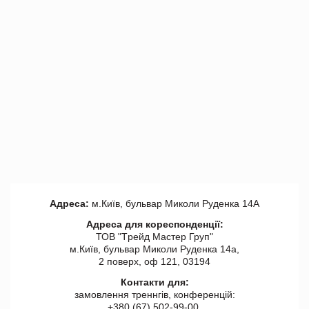
Адреса:
м.Київ, бульвар Миколи Руденка 14А
Адреса для кореспонденції:
ТОВ "Tрейд Мастер Груп"
м.Київ, бульвар Миколи Руденка 14а,
2 поверх, оф 121, 03194
Контакти для:
замовлення треннгів, конференцій:
+380 (67) 502-99-00,