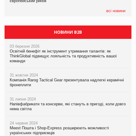
європейський ринок
європейський ринок
05.08.2026
всі новини
Сергій Лісунов про заморожені хлібобулочні вироби на
PrivateLabel&FMCG Master 2026
НОВИНИ B2B
03 березня 2026
Освітній бенефіт як інструмент утримання талантів: як
ThinkGlobal підвищує лояльність та продуктивність вашої
команди
31 жовтня 2024
Компанія Rarog Tactical Gear презентувала надлегкі керамічні
бронеплити
31 липня 2024
Напівфабрикати та консерви, які стануть в пригоді, коли довго
нема світла
24 червня 2024
Meest Пошта і Shop-Express розширюють можливості
українських підприємців