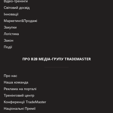
Відео-тренінги
Світовий досвід
Інновації
Маркетинг&Продажі
Закупки
Логістика
Закон
Події
ПРО В2В МЕДІА-ГРУПУ TRADEMASTER
Про нас
Наша команда
Реклама на порталі
Тренінговий центр
Конференції TradeMaster
Національні Премії