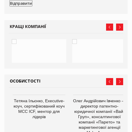
КРАЩІ КОМПАНІЇ
ОСОБИСТОСТІ
,
Тетяна Ільєнко, Executive-
Олег Андрійович Івченко —
ОВ
коуч, сертифікований коуч
директор патентно-
МСС ICF, ментор для
юридичної компанії «Вайз
лідерів
Груп», консалтингової
компанії «Парето» та
маркетингової агенції