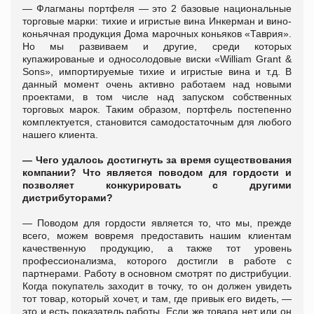
— Флагманы портфеля — это 2 базовые национальные
торговые марки: тихие и игристые вина Инкерман и вино-
коньячная продукция Дома марочных коньяков «Таврия».
Но мы развиваем и другие, среди которых
купажированые и односолодовые виски «William Grant &
Sons», импортируемые тихие и игристые вина и т.д. В
данный момент очень активно работаем над новыми
проектами, в том числе над запуском собственных
торговых марок. Таким образом, портфель постепенно
комплектуется, становится самодостаточным для любого
нашего клиента.
— Чего удалось достигнуть за время существования
компании? Что является поводом для гордости и
позволяет конкурировать с другими
дистрибуторами?
— Поводом для гордости является то, что мы, прежде
всего, можем вовремя предоставить нашим клиентам
качественную продукцию, а также тот уровень
профессионализма, которого достигли в работе с
партнерами. Работу в основном смотрят по дистрибуции.
Когда покупатель заходит в точку, то он должен увидеть
тот товар, который хочет, и там, где привык его видеть, —
это и есть показатель работы. Если же товара нет или он