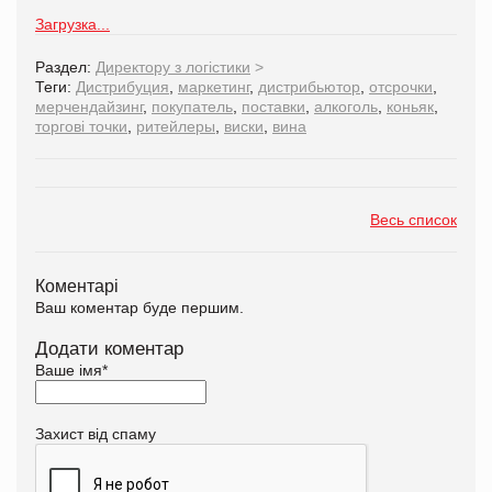
Загрузка...
Раздел:
Директору з логістики
>
Теги:
Дистрибуция
,
маркетинг
,
дистрибьютор
,
отсрочки
,
мерчендайзинг
,
покупатель
,
поставки
,
алкоголь
,
коньяк
,
торгові точки
,
ритейлеры
,
виски
,
вина
Весь список
Коментарі
Ваш коментар буде першим.
Додати коментар
Ваше імя
*
Захист від спаму