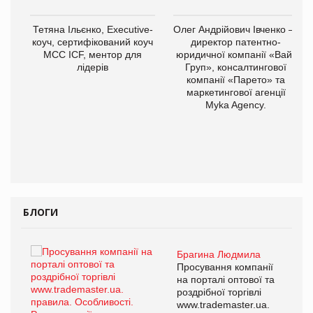
,
Тетяна Ільєнко, Executive-
Олег Андрійович Івченко —
ОВ
коуч, сертифікований коуч
директор патентно-
МСС ICF, ментор для
юридичної компанії «Вайз
лідерів
Груп», консалтингової
компанії «Парето» та
маркетингової агенції
Myka Agency.
БЛОГИ
Брагина Людмила
ї
Просування компанії
а
на порталі оптової та
роздрібної торгівлі
www.trademaster.ua.