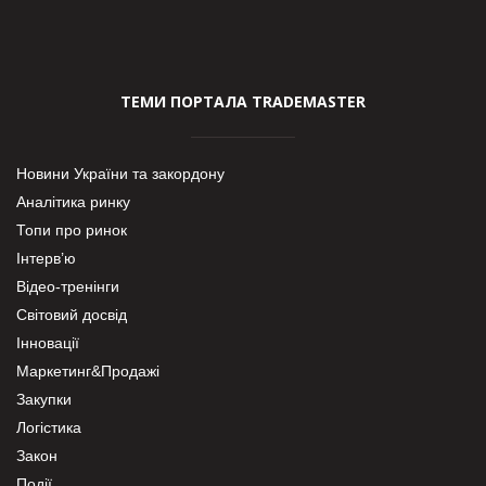
ТЕМИ ПОРТАЛА TRADEMASTER
Новини України та закордону
Аналітика ринку
Топи про ринок
Інтерв’ю
Відео-тренінги
Світовий досвід
Інновації
Маркетинг&Продажі
Закупки
Логістика
Закон
Події