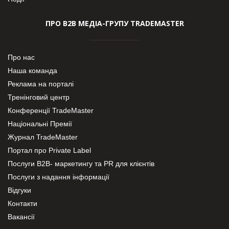
ПРО В2В МЕДІА-ГРУПУ TRADEMASTER
Про нас
Наша команда
Реклама на порталі
Тренінговий центр
Конференції TradeMaster
Національні Премії
Журнал TradeMaster
Портал про Private Label
Послуги В2В- маркетингу та PR для клієнтів
Послуги з надання інформації
Відгуки
Контакти
Вакансії