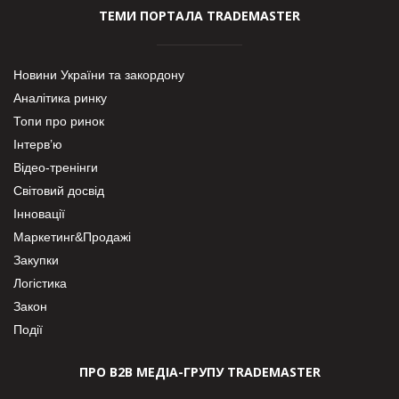
ТЕМИ ПОРТАЛА TRADEMASTER
Новини України та закордону
Аналітика ринку
Топи про ринок
Інтерв’ю
Відео-тренінги
Світовий досвід
Інновації
Маркетинг&Продажі
Закупки
Логістика
Закон
Події
ПРО В2В МЕДІА-ГРУПУ TRADEMASTER