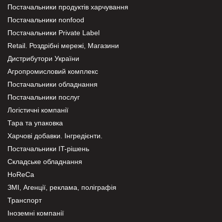
Постачальники продуктів харчування
Постачальники nonfood
Постачальники Private Label
Retail. Роздрібні мережі, Магазини
Дистрибутори України
Агропромисловий комплекс
Постачальники обладнання
Постачальники послуг
Логістичні компанії
Тара та упаковка
Харчові добавки. Інгредієнти.
Постачальники IT-рішень
Складське обладнання
HoReCa
ЗМІ, Агенції, реклама, поліграфія
Транспорт
Іноземні компанії