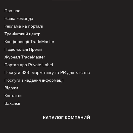
Про нас
Наша команда
Реклама на порталі
Тренінговий центр
Конференції TradeMaster
Національні Премії
Журнал TradeMaster
Портал про Private Label
Послуги В2В- маркетингу та PR для клієнтів
Послуги з надання інформації
Відгуки
Контакти
Вакансії
КАТАЛОГ КОМПАНИЙ