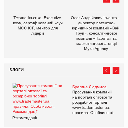
Тетяна Ільєнко, Executive-
Олег Андрійович Івченко —
коуч, сертифікований коуч
директор патентно-
МСС ICF, ментор для
юридичної компанії «Вайз
лідерів
Груп», консалтингової
компанії «Парето» та
маркетингової агенції
Myka Agency.
БЛОГИ
Брагина Людмила
Просування компанії
на порталі оптової та
роздрібної торгівлі
www.trademaster.ua.
правила. Особливості.
Рекомендації