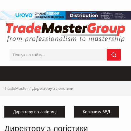
TradeMaster
Директору з логістики
Директору по логістиці
Керівнику ЗЕД
Директору з логістики