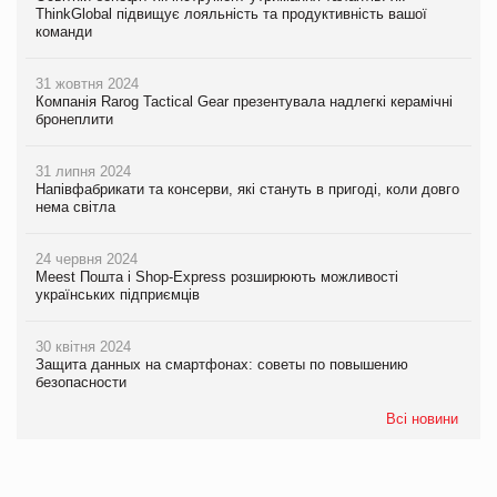
ThinkGlobal підвищує лояльність та продуктивність вашої
команди
31 жовтня 2024
Компанія Rarog Tactical Gear презентувала надлегкі керамічні
бронеплити
31 липня 2024
Напівфабрикати та консерви, які стануть в пригоді, коли довго
нема світла
24 червня 2024
Meest Пошта і Shop-Express розширюють можливості
українських підприємців
30 квітня 2024
Защита данных на смартфонах: советы по повышению
безопасности
Всі новини