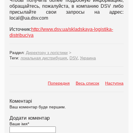
Чтобы получить более подробную информацию,
обращайтесь, пожалуйста, в компанию DSV либо
присылайте свои запросы на адрес:
local@ua.dsv.com
Источник:
http://www.dsv.ua/skladskaya-logistika-
distribuciya
Раздел:
Директору з логістики
>
Теги:
локальная дистрибуция
,
DSV
,
Украина
Попередня
Весь список
Наступна
Коментарі
Ваш коментар буде першим.
Додати коментар
Ваше імя
*