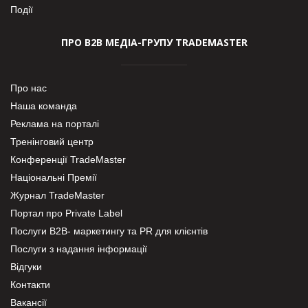
Події
ПРО В2В МЕДІА-ГРУПУ TRADEMASTER
Про нас
Наша команда
Реклама на порталі
Тренінговий центр
Конференції TradeMaster
Національні Премії
Журнал TradeMaster
Портал про Private Label
Послуги В2В- маркетингу та PR для клієнтів
Послуги з надання інформації
Відгуки
Контакти
Вакансії