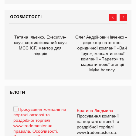
ОСОБИСТОСТІ
,
Тетяна Ільєнко, Executive-
Олег Андрійович Івченко —
ОВ
коуч, сертифікований коуч
директор патентно-
МСС ICF, ментор для
юридичної компанії «Вайз
лідерів
Груп», консалтингової
компанії «Парето» та
маркетингової агенції
Myka Agency.
БЛОГИ
Брагина Людмила
ї
Просування компанії
а
на порталі оптової та
роздрібної торгівлі
www.trademaster.ua.