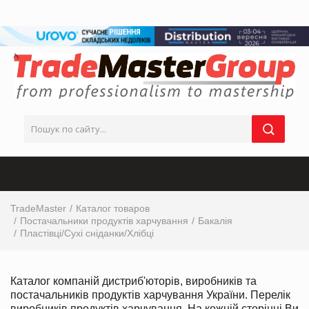
TradeMaster
Каталог товаров
Постачальники продуктів харчування
Бакалія
Пластівці/Сухі сніданки/Хлібці
Каталог компаній дистриб'юторів, виробників та
постачальників продуктів харчування України. Перелік
виробників продуктів харчування. На кожній сторінці Ви