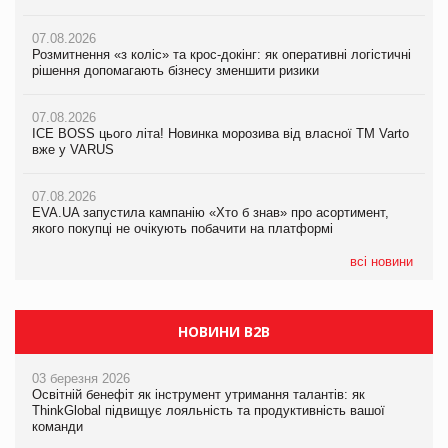
вже у VARUS
07.08.2026
07.08.2026
Розмитнення «з коліс» та крос-докінг: як оперативні логістичні
07.08.2026
Kraft Heinz скоротила збиток у першому півріччі
рішення допомагають бізнесу зменшити ризики
EVA.UA запустила кампанію «Хто б знав» про асортимент,
якого покупці не очікують побачити на платформі
07.08.2026
07.08.2026
Продажі Hugo Boss впали на 9%
ICE BOSS цього літа! Новинка морозива від власної ТМ Varto
06.08.2026
вже у VARUS
Смачна новинка для хвостатих: у VARUS з’явилися паучі
07.08.2026
Varto Paw expert від власної ТМ Varto!
Франція заборонила рекламні дзвінки без згоди клієнтів
07.08.2026
EVA.UA запустила кампанію «Хто б знав» про асортимент,
05.08.2026
якого покупці не очікують побачити на платформі
Мережа супермаркетів VARUS купує мережу магазинів
формату convenience store КОЛО: об’єднана компанія
налічуватиме 374 магазини
всі новини
НОВИНИ B2B
03 березня 2026
Освітній бенефіт як інструмент утримання талантів: як
ThinkGlobal підвищує лояльність та продуктивність вашої
команди