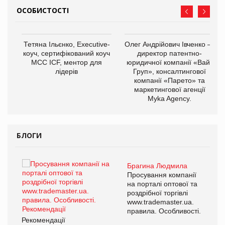
ОСОБИСТОСТІ
,
Тетяна Ільєнко, Executive-
Олег Андрійович Івченко —
ОВ
коуч, сертифікований коуч
директор патентно-
МСС ICF, ментор для
юридичної компанії «Вайз
лідерів
Груп», консалтингової
компанії «Парето» та
маркетингової агенції
Myka Agency.
БЛОГИ
Брагина Людмила
ї
Просування компанії
а
на порталі оптової та
роздрібної торгівлі
www.trademaster.ua.
і.
правила. Особливості.
Рекомендації
Ре