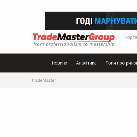
Порта
Новини
Аналітика
Топи про рино
TradeMaster