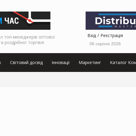
Вхід
Реєстрація
л топ-менеджерів оптової
та роздрібної торгівлі
06 серпня 2026
к
Світовий досвід
Інновації
Маркетинг
Каталог Ком