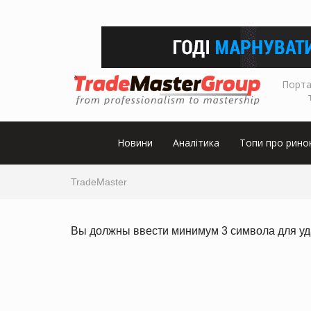
Порта
Новини
Аналітика
Топи про рино
TradeMaster
Вы должны ввести минимум 3 символа для уд