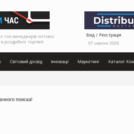
Вхід
Реєстрація
л топ-менеджерів оптової
та роздрібної торгівлі
07 серпня 2026
к
Світовий досвід
Інновації
Маркетинг
Каталог Ком
ачного поиска!