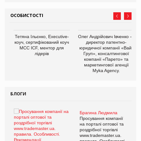
ОСОБИСТОСТІ
,
Тетяна Ільєнко, Executive-
Олег Андрійович Івченко —
ОВ
коуч, сертифікований коуч
директор патентно-
МСС ICF, ментор для
юридичної компанії «Вайз
лідерів
Груп», консалтингової
компанії «Парето» та
маркетингової агенції
Myka Agency.
БЛОГИ
Брагина Людмила
ї
Просування компанії
а
на порталі оптової та
роздрібної торгівлі
www.trademaster.ua.
і.
правила. Особливості.