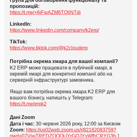
Група для обговорення функціоналу та
пропозицій:
https://t.me/+6jFwAZM6TQliNTdi
LinkedIn:
https://www.linkedin.com/company/k2erp/
TikTok:
https://www.tiktok.com/@k2clouderp
Потрібна окрема хмара для вашої компанії?
K2 ERP може працювати в публічній хмарі, в
окремій хмарі для конкретної компанії або на
серверній інфраструктурі замовника.
Якщо вам потрібна окрема хмара K2 ERP для
вашого бізнесу, напишіть у Telegram:
https://t.me/erpk2
Дані Zoom
Дата і час:
30 червня 2026 року, 12:00 за Києвом
Zoom:
https://us02web.zoom.us/j/82182083759?
pwd=07VjwTREDZOOOUYrGOJYxWfhCRYG3b.1