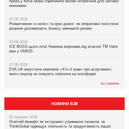
Криза у Китаї може спричинити великі потрясіння для світової
07.08.2026
Криза у Китаї може спричинити великі потрясіння для світової
економіки
ICE BOSS цього літа! Новинка морозива від власної ТМ Varto
економіки
вже у VARUS
07.08.2026
07.08.2026
Розмитнення «з коліс» та крос-докінг: як оперативні логістичні
07.08.2026
Kraft Heinz скоротила збиток у першому півріччі
рішення допомагають бізнесу зменшити ризики
EVA.UA запустила кампанію «Хто б знав» про асортимент,
якого покупці не очікують побачити на платформі
07.08.2026
07.08.2026
Продажі Hugo Boss впали на 9%
ICE BOSS цього літа! Новинка морозива від власної ТМ Varto
06.08.2026
вже у VARUS
Смачна новинка для хвостатих: у VARUS з’явилися паучі
07.08.2026
Varto Paw expert від власної ТМ Varto!
Франція заборонила рекламні дзвінки без згоди клієнтів
07.08.2026
EVA.UA запустила кампанію «Хто б знав» про асортимент,
05.08.2026
якого покупці не очікують побачити на платформі
Мережа супермаркетів VARUS купує мережу магазинів
формату convenience store КОЛО: об’єднана компанія
налічуватиме 374 магазини
всі новини
НОВИНИ B2B
03 березня 2026
Освітній бенефіт як інструмент утримання талантів: як
ThinkGlobal підвищує лояльність та продуктивність вашої