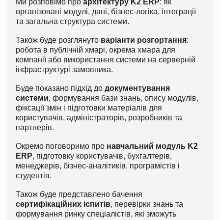
Ми розповімо про
архітектуру K2 ERP
: як
організовані модулі, дані, бізнес-логіка, інтеграції
та загальна структура системи.
Також буде розглянуто
варіанти розгортання
:
робота в публічній хмарі, окрема хмара для
компанії або використання системи на серверній
інфраструктурі замовника.
Буде показано підхід до
документування
системи
, формування бази знань, опису модулів,
фіксації змін і підготовки матеріалів для
користувачів, адміністраторів, розробників та
партнерів.
Окремо поговоримо про
навчальний модуль K2
ERP
, підготовку користувачів, бухгалтерів,
менеджерів, бізнес-аналітиків, програмістів і
студентів.
Також буде представлено бачення
сертифікаційних іспитів
, перевірки знань та
формування ринку спеціалістів, які зможуть