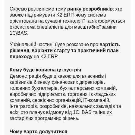
Окремо розглянемо тему
ринку розробників
: хто
зможе підтримувати K2 ERP, чому система
орієнтована на сучасні технології та як формується
екосистема спеціалістів для масштабної заміни
1С/BAS.
У фінальній частині буде розказано про
вартість
рішення, варіанти старту та практичний план
переходу
на K2 ERP.
Кому буде корисна ця зустріч
Демонстрація буде цікавою для власників і
керівників бізнесу, фінансових директорів,
головних бухгалтерів, бухгалтерських компаній,
виробничих підприємств, торгових і складських
компаній, сервісних організацій, ІТ-компаній,
інтеграторів, розробників, навчальних закладів та
всіх, хто планує відмову від 1С, BAS та інших
застарілих програмних рішень.
Чому варто долучитися