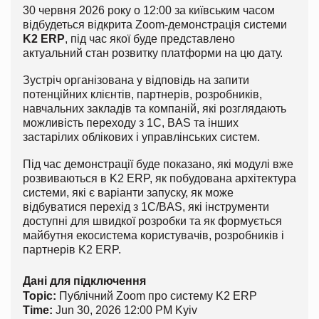
30 червня 2026 року о 12:00 за київським часом
відбудеться відкрита Zoom-демонстрація системи
K2 ERP
, під час якої буде представлено
актуальний стан розвитку платформи на цю дату.
Зустріч організована у відповідь на запити
потенційних клієнтів, партнерів, розробників,
навчальних закладів та компаній, які розглядають
можливість переходу з 1С, BAS та інших
застарілих облікових і управлінських систем.
Під час демонстрації буде показано, які модулі вже
розвиваються в K2 ERP, як побудована архітектура
системи, які є варіанти запуску, як може
відбуватися перехід з 1С/BAS, які інструменти
доступні для швидкої розробки та як формується
майбутня екосистема користувачів, розробників і
партнерів K2 ERP.
Дані для підключення
Topic:
Публічний Zoom про систему K2 ERP
Time:
Jun 30, 2026 12:00 PM Kyiv