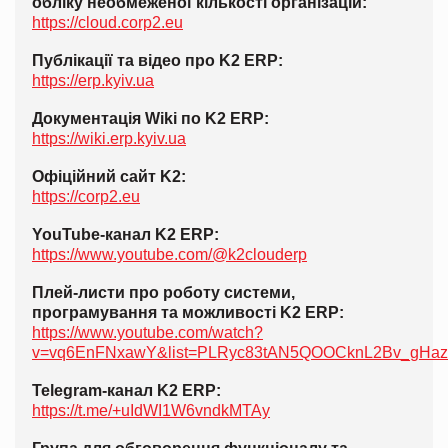
обліку необмеженої кількості організацій:
https://cloud.corp2.eu
Публікації та відео про K2 ERP:
https://erp.kyiv.ua
Документація Wiki по K2 ERP:
https://wiki.erp.kyiv.ua
Офіційний сайт K2:
https://corp2.eu
YouTube-канал K2 ERP:
https://www.youtube.com/@k2clouderp
Плей-листи про роботу системи,
програмування та можливості K2 ERP:
https://www.youtube.com/watch?
v=vq6EnFNxawY&list=PLRyc83tAN5QOOCknL2Bv_gHaz
Telegram-канал K2 ERP:
https://t.me/+uIdWI1W6vndkMTAy