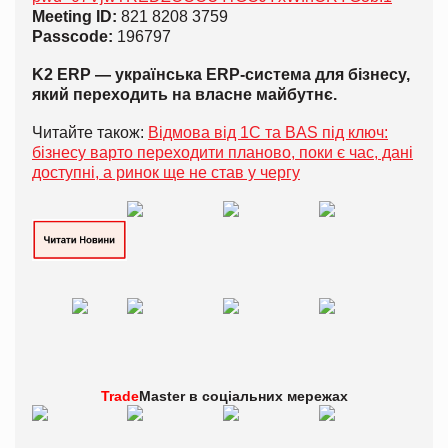
Meeting ID:
821 8208 3759
Passcode:
196797
K2 ERP — українська ERP-система для бізнесу,
який переходить на власне майбутнє.
Читайте також:
Відмова від 1С та BAS під ключ:
бізнесу варто переходити планово, поки є час, дані
доступні, а ринок ще не став у чергу
Trade
Master в
соціальних мережах