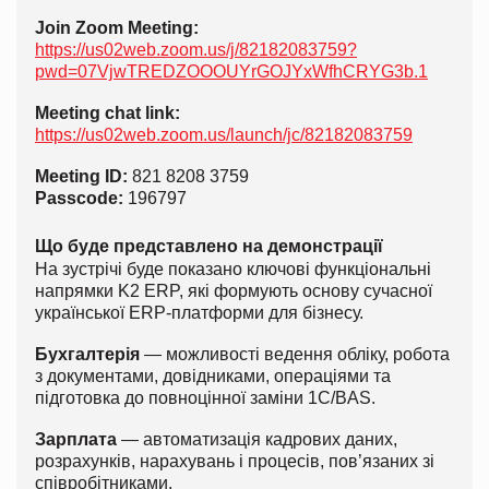
Join Zoom Meeting:
https://us02web.zoom.us/j/82182083759?
pwd=07VjwTREDZOOOUYrGOJYxWfhCRYG3b.1
Meeting chat link:
https://us02web.zoom.us/launch/jc/82182083759
Meeting ID:
821 8208 3759
Passcode:
196797
Що буде представлено на демонстрації
На зустрічі буде показано ключові функціональні
напрямки K2 ERP, які формують основу сучасної
української ERP-платформи для бізнесу.
Бухгалтерія
— можливості ведення обліку, робота
з документами, довідниками, операціями та
підготовка до повноцінної заміни 1С/BAS.
Зарплата
— автоматизація кадрових даних,
розрахунків, нарахувань і процесів, пов’язаних зі
співробітниками.