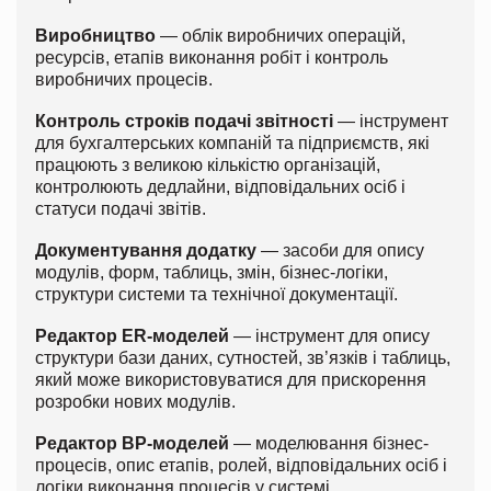
Виробництво
— облік виробничих операцій,
ресурсів, етапів виконання робіт і контроль
виробничих процесів.
Контроль строків подачі звітності
— інструмент
для бухгалтерських компаній та підприємств, які
працюють з великою кількістю організацій,
контролюють дедлайни, відповідальних осіб і
статуси подачі звітів.
Документування додатку
— засоби для опису
модулів, форм, таблиць, змін, бізнес-логіки,
структури системи та технічної документації.
Редактор ER-моделей
— інструмент для опису
структури бази даних, сутностей, зв’язків і таблиць,
який може використовуватися для прискорення
розробки нових модулів.
Редактор BP-моделей
— моделювання бізнес-
процесів, опис етапів, ролей, відповідальних осіб і
логіки виконання процесів у системі.