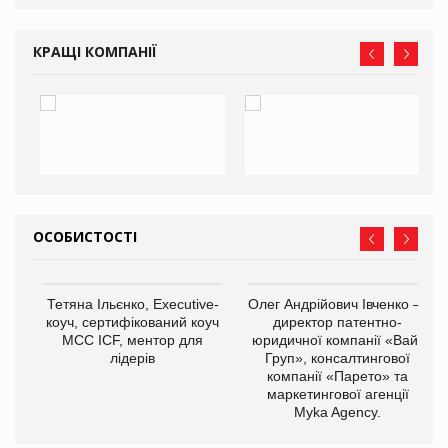
КРАЩІ КОМПАНІЇ
ОСОБИСТОСТІ
,
Тетяна Ільєнко, Executive-
Олег Андрійович Івченко —
ОВ
коуч, сертифікований коуч
директор патентно-
МСС ICF, ментор для
юридичної компанії «Вайз
лідерів
Груп», консалтингової
компанії «Парето» та
маркетингової агенції
Myka Agency.