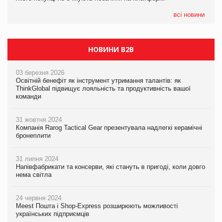
формату convenience store КОЛО: об’єднана компанія
налічуватиме 374 магазини
всі новини
НОВИНИ B2B
03 березня 2026
Освітній бенефіт як інструмент утримання талантів: як
ThinkGlobal підвищує лояльність та продуктивність вашої
команди
31 жовтня 2024
Компанія Rarog Tactical Gear презентувала надлегкі керамічні
бронеплити
31 липня 2024
Напівфабрикати та консерви, які стануть в пригоді, коли довго
нема світла
24 червня 2024
Meest Пошта і Shop-Express розширюють можливості
українських підприємців