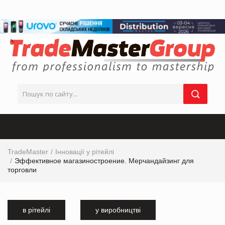
TradeMaster
Інновації у рітейлі
Эффективное магазиностроение. Мерчандайзинг для
торговли
в рітейлі
у виробництві