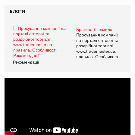
БЛОГИ
Брагина Людмила
ї
Просування компанії
а
на порталі оптової та
роздрібної торгівлі
www.trademaster.ua.
і.
правила. Особливості.
Рекомендації
Ре