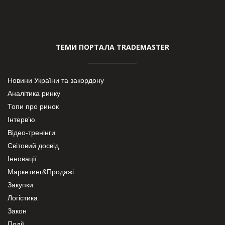
ТЕМИ ПОРТАЛА TRADEMASTER
Новини України та закордону
Аналітика ринку
Топи про ринок
Інтерв’ю
Відео-тренінги
Світовий досвід
Інновації
Маркетинг&Продажі
Закупки
Логістика
Закон
Події