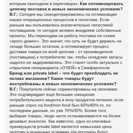
которым приходили в переговорах.
Как оптимизировать
цепочку поставок в новых экономических условиях?
В.Г.:
Сегодня мы сконцентрировались на оптимизации
наших операционных процессов и логистике. Если
раньше мы пользовались исключительно логистикой
поставщиков, то сегодня активно внедряем собственные
проекты. Мы переходим на работу поставок по схеме
«кросс-докинг». Это значит, что сеть не будет держать на
складе больших остатков, а оптимизирует процесс
доставки товара по всей цепочке - от производителя
(поставщика) к потребителю так, чтобы складские запасы
надолго не задерживались. Это станет особо актуально с
открытием гипермаркета «О'КЕЙ» в Симферополе.
Бренд или
private label – что будет преобладать на
полках магазинов? Какие товары будут
востребованы в новых экономических условиях?
В.Г.:
Покупатели сейчас сориентированы на экономию.
Это подтверждает ещё большее смещение
потребительского акцента в зону продуктов питания: если
раньше спрос на food/non-food был 60%/40%,то, по
последним данным, он уже 70%/30%. Более того,
выбирая товары, люди часто останавливаются на более
дешевых аналогах. Как известно, одно из ключевых
преимуществ private label является невысокая цена,
поэтому в нынешних условиях эти продукты будут