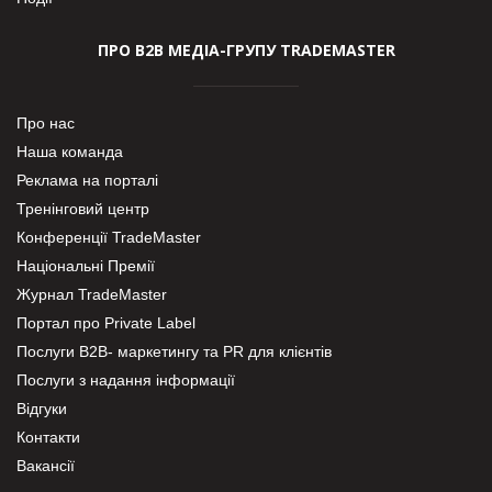
ПРО В2В МЕДІА-ГРУПУ TRADEMASTER
Про нас
Наша команда
Реклама на порталі
Тренінговий центр
Конференції TradeMaster
Національні Премії
Журнал TradeMaster
Портал про Private Label
Послуги В2В- маркетингу та PR для клієнтів
Послуги з надання інформації
Відгуки
Контакти
Вакансії