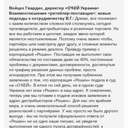
Войцех Гвардис, директор «О'КЕЙ Украина»
Взаимоотношения «ритейлер-поставщик»: новые
подходы к сотрудничеству
В.Г.:
Думаю, все понимают
с каким количеством сложностей столкнулись сегодня
производители, дистрибьюторы и розничная торговля. Но
все мы работаем в цепочке, каждое звено которой
является неотъемлемым. Поэтому очень важно чтобы,
партнёры шли навстречу друг другу, и сложные моменты
решались в режиме диалога. Приведу пример с
корпорацией «Рошен». Поставщик не выполняет свои
обязательства по поставкам даже на 40%, постоянные
проблемы с документами, договоренности, достигнутые
по графику решения данных проблем, просто
игнорируются. При этом мы получаем публичное
заявление о том, что корпорация «Рошен» подала в суд
на «О'КЕЙ». В итоге по сей день, ни в одном суде
Украина нет иска «Рошен» в наш адрес. К сожалению,
теперь уже мы готовим к подаче исковое заявление в
адрес дистрибьюторов «Рошен». Для нас это крайняя
мера, и очень нежелательный способ решения
разногласий с партнёрами. У нас просто не было другого
выхода - мы не получили официального ответа от
«Рошен» ни на одно наше письмо, не увидели
выполнения ни одного пункта договорённостей, к