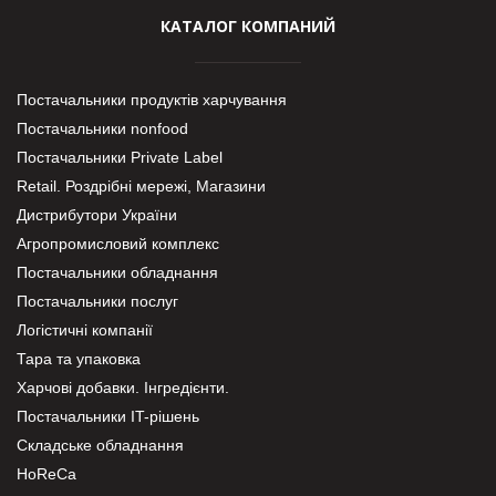
КАТАЛОГ КОМПАНИЙ
Постачальники продуктів харчування
Постачальники nonfood
Постачальники Private Label
Retail. Роздрібні мережі, Магазини
Дистрибутори України
Агропромисловий комплекс
Постачальники обладнання
Постачальники послуг
Логістичні компанії
Тара та упаковка
Харчові добавки. Інгредієнти.
Постачальники IT-рішень
Складське обладнання
HoReCa