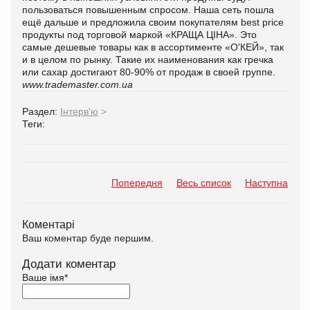
пользоваться повышенным спросом. Наша сеть пошла
ещё дальше и предложила своим покупателям best price
продукты под торговой маркой «КРАЩА ЦІНА». Это
самые дешевые товары как в ассортименте «О'КЕЙ», так
и в целом по рынку. Такие их наименования как гречка
или сахар достигают 80-90% от продаж в своей группе.
www.trademaster.com.ua
Раздел:
Інтерв'ю
>
Теги:
Попередня
Весь список
Наступна
Коментарі
Ваш коментар буде першим.
Додати коментар
Ваше імя
*