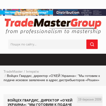
TradeMaster
Інтерв'ю
Войцех Гвардис, директор «О'КЕЙ Украина»: "Мы готовим к
подаче исковое заявление в адрес дистрибьюторов «Рошен»
19 березня 2009
ВОЙЦЕХ ГВАРДИС, ДИРЕКТОР «О'КЕЙ
УКРАИНА»: "МЫ ГОТОВИМ К ПОДАЧЕ