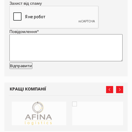
Захист від спаму
Повідомлення
*
КРАЩІ КОМПАНІЇ