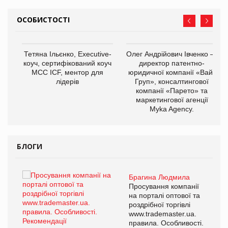
ОСОБИСТОСТІ
,
Тетяна Ільєнко, Executive-
Олег Андрійович Івченко —
ОВ
коуч, сертифікований коуч
директор патентно-
МСС ICF, ментор для
юридичної компанії «Вайз
лідерів
Груп», консалтингової
компанії «Парето» та
маркетингової агенції
Myka Agency.
БЛОГИ
Брагина Людмила
ї
Просування компанії
а
на порталі оптової та
роздрібної торгівлі
www.trademaster.ua.
і.
правила. Особливості.