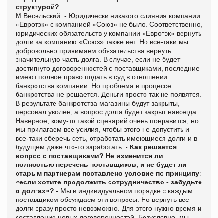
структурой?
М.Весельский: - Юридически никакого слияния компании
«Евротэк» с компанией «Союз» не было. Соответственно,
юридических обязательств у компании «Евротэк» вернуть
долги за компанию «Союз» также нет. Но все-таки мы
добровольно принимаем обязательства вернуть
значительную часть долга. В случае, если не будет
достигнуто договоренностей с поставщиками, последние
имеют полное право подать в суд в отношении
банкротства компании. Но проблема в процессе
банкротства не решается. Деньги просто так не появятся.
В результате банкротства магазины будут закрыты,
персонал уволен, а вопрос долга будет закрыт навсегда.
Наверное, кому-то такой сценарий очень понравится, но
мы прилагаем все усилия, чтобы этого не допустить и
все-таки сберечь сеть, отработать имеющиеся долги и в
будущем даже что-то заработать.
- Как решается
вопрос с поставщиками? Не изменится ли
полностью перечень поставщиков, и не будет ли
старым партнерам поставлено условие по принципу:
«если хотите продолжить сотрудничество - забудьте
о долгах»?
- Мы в индивидуальном порядке с каждым
поставщиком обсуждаем эти вопросы. Но вернуть все
долги сразу просто невозможно. Для этого нужно время и
составление новых договоренностей. Безусловно, мы