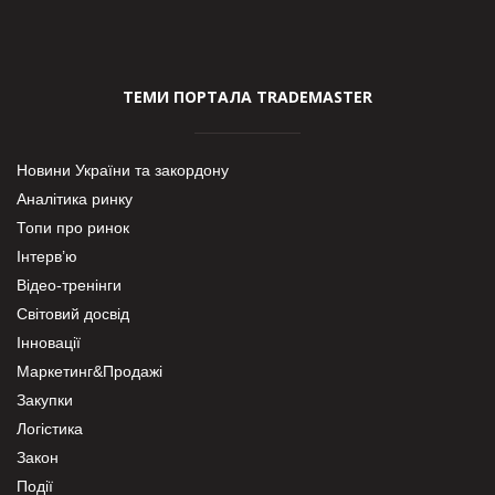
ТЕМИ ПОРТАЛА TRADEMASTER
Новини України та закордону
Аналітика ринку
Топи про ринок
Інтерв’ю
Відео-тренінги
Світовий досвід
Інновації
Маркетинг&Продажі
Закупки
Логістика
Закон
Події