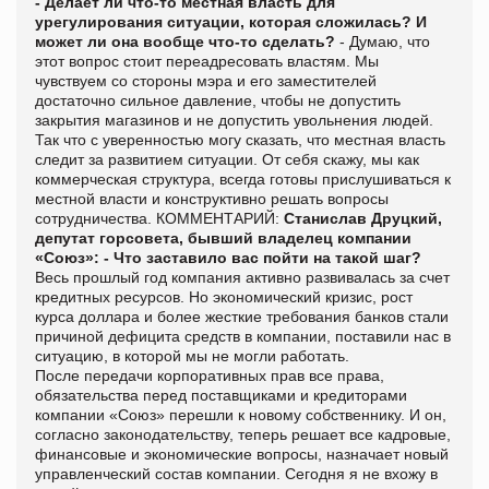
- Делает ли что-то местная власть для
урегулирования ситуации, которая сложилась? И
может ли она вообще что-то сделать?
- Думаю, что
этот вопрос стоит переадресовать властям. Мы
чувствуем со стороны мэра и его заместителей
достаточно сильное давление, чтобы не допустить
закрытия магазинов и не допустить увольнения людей.
Так что с уверенностью могу сказать, что местная власть
следит за развитием ситуации. От себя скажу, мы как
коммерческая структура, всегда готовы прислушиваться к
местной власти и конструктивно решать вопросы
сотрудничества. КОММЕНТАРИЙ:
Станислав Друцкий,
депутат горсовета, бывший владелец компании
«Союз»:
- Что заставило вас пойти на такой шаг?
Весь прошлый год компания активно развивалась за счет
кредитных ресурсов. Но экономический кризис, рост
курса доллара и более жесткие требования банков стали
причиной дефицита средств в компании, поставили нас в
ситуацию, в которой мы не могли работать.
После передачи корпоративных прав все права,
обязательства перед поставщиками и кредиторами
компании «Союз» перешли к новому собственнику. И он,
согласно законодательству, теперь решает все кадровые,
финансовые и экономические вопросы, назначает новый
управленческий состав компании. Сегодня я не вхожу в