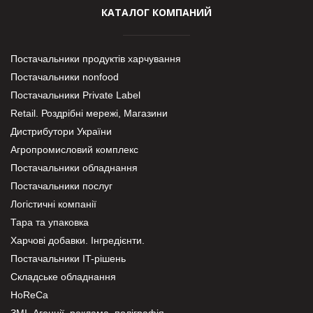
КАТАЛОГ КОМПАНИЙ
Постачальники продуктів харчування
Постачальники nonfood
Постачальники Private Label
Retail. Роздрібні мережі, Магазини
Дистрибутори України
Агропромисловий комплекс
Постачальники обладнання
Постачальники послуг
Логістичні компанії
Тара та упаковка
Харчові добавки. Інгредієнти.
Постачальники IT-рішень
Складське обладнання
HoReCa
ЗМІ, Агенції, реклама, поліграфія