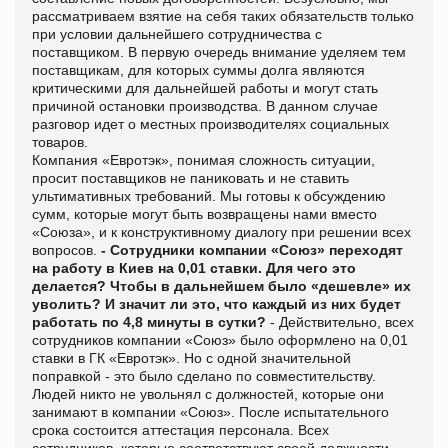
рассматриваем взятие на себя таких обязательств только
при условии дальнейшего сотрудничества с
поставщиком. В первую очередь внимание уделяем тем
поставщикам, для которых суммы долга являются
критическими для дальнейшей работы и могут стать
причиной остановки производства. В данном случае
разговор идет о местных производителях социальных
товаров.
Компания «Евротэк», понимая сложность ситуации,
просит поставщиков не паниковать и не ставить
ультимативных требований. Мы готовы к обсуждению
сумм, которые могут быть возвращены нами вместо
«Союза», и к конструктивному диалогу при решении всех
вопросов.
- Сотрудники компании «Союз» переходят
на работу в Киев на 0,01 ставки. Для чего это
делается? Чтобы в дальнейшем было «дешевле» их
уволить? И значит ли это, что каждый из них будет
работать по 4,8 минуты в сутки?
- Действительно, всех
сотрудников компании «Союз» было оформлено на 0,01
ставки в ГК «Евротэк». Но с одной значительной
поправкой - это было сделано по совместительству.
Людей никто не увольнял с должностей, которые они
занимают в компании «Союз». После испытательного
срока состоится аттестация персонала. Всех
сотрудников, которые соответствуют своей должности,