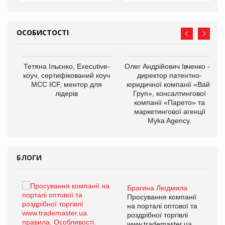
ОСОБИСТОСТІ
,
Тетяна Ільєнко, Executive-
Олег Андрійович Івченко —
ОВ
коуч, сертифікований коуч
директор патентно-
МСС ICF, ментор для
юридичної компанії «Вайз
лідерів
Груп», консалтингової
компанії «Парето» та
маркетингової агенції
Myka Agency.
БЛОГИ
Брагина Людмила
ї
Просування компанії
а
на порталі оптової та
роздрібної торгівлі
www.trademaster.ua.