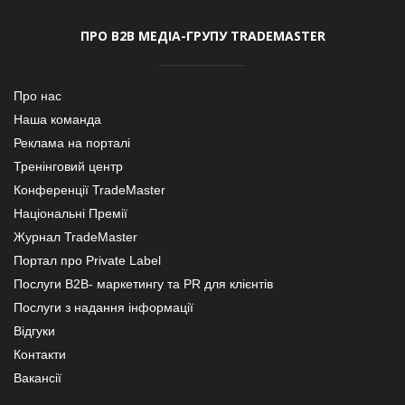
ПРО В2В МЕДІА-ГРУПУ TRADEMASTER
Про нас
Наша команда
Реклама на порталі
Тренінговий центр
Конференції TradeMaster
Національні Премії
Журнал TradeMaster
Портал про Private Label
Послуги В2В- маркетингу та PR для клієнтів
Послуги з надання інформації
Відгуки
Контакти
Вакансії