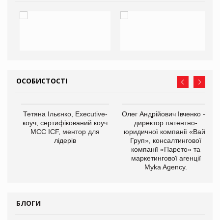
ОСОБИСТОСТІ
,
Тетяна Ільєнко, Executive-
Олег Андрійович Івченко —
ОВ
коуч, сертифікований коуч
директор патентно-
МСС ICF, ментор для
юридичної компанії «Вайз
лідерів
Груп», консалтингової
компанії «Парето» та
маркетингової агенції
Myka Agency.
БЛОГИ