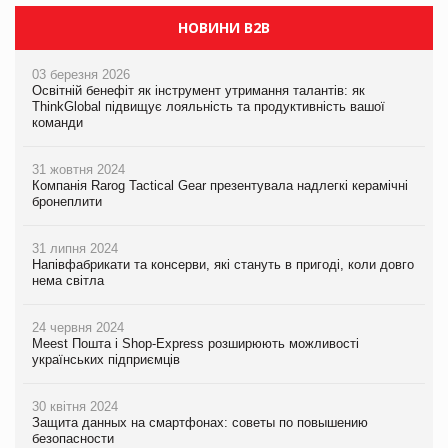
НОВИНИ B2B
03 березня 2026
Освітній бенефіт як інструмент утримання талантів: як
ThinkGlobal підвищує лояльність та продуктивність вашої
команди
31 жовтня 2024
Компанія Rarog Tactical Gear презентувала надлегкі керамічні
бронеплити
31 липня 2024
Напівфабрикати та консерви, які стануть в пригоді, коли довго
нема світла
24 червня 2024
Meest Пошта і Shop-Express розширюють можливості
українських підприємців
30 квітня 2024
Защита данных на смартфонах: советы по повышению
безопасности