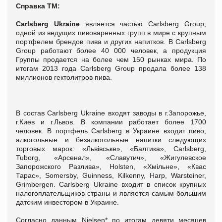
Справка ТМ:
Carlsberg Ukraine
является частью Carlsberg Group,
одной из ведущих пивоваренных групп в мире с крупным
портфелем брендов пива и других напитков. В Carlsberg
Group работают более 40 000 человек, а продукция
Группы продается на более чем 150 рынках мира. По
итогам 2013 года Carlsberg Group продала более 138
миллионов гектолитров пива.
В состав Carlsberg Ukraine входят заводы в г.Запорожье,
г.Киев и г.Львов. В компании работает более 1700
человек. В портфель Carlsberg в Украине входит пиво,
алкогольные и безалкогольные напитки следующих
торговых марок: «Львівське», «Балтика», Carlsberg,
Tuborg, «Арсенал», «Славутич», «Жигулевское
Запорожского Разлива», Holsten, «Хмільне», «Квас
Тарас», Somersby, Guinness, Kilkenny, Harp, Warsteiner,
Grimbergen. Carlsberg Ukraine входит в список крупных
налогоплательщиков страны и является самым большим
датским инвестором в Украине.
Согласно данным Nielsen* по итогам девяти месяцев