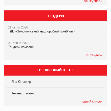
Всі журнали
ТЕНДЕРИ
21 січня 2026
ТДВ «Золотоніський маслоробний комбінат»
03 липня 2023
Тендери компанії
Всі тендери
ТРЕНІНГОВИЙ ЦЕНТР
Яна Олентир
Тетяна Ільєнко
повний список