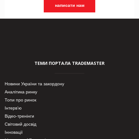
написати нам
ТЕМИ ПОРТАЛА TRADEMASTER
Новини України та закордону
Аналітика ринку
Топи про ринок
Інтерв’ю
Відео-тренінги
Світовий досвід
Інновації