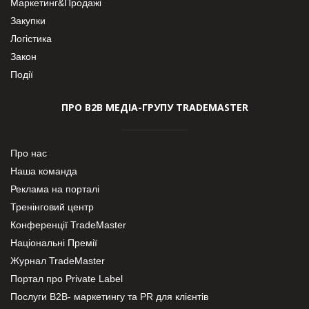
Маркетинг&Продажі
Закупки
Логістика
Закон
Події
ПРО В2В МЕДІА-ГРУПУ TRADEMASTER
Про нас
Наша команда
Реклама на порталі
Тренінговий центр
Конференції TradeMaster
Національні Премії
Журнал TradeMaster
Портал про Private Label
Послуги В2В- маркетингу та PR для клієнтів