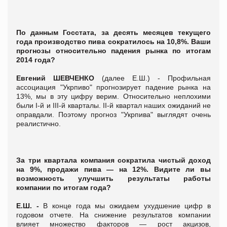
По данным Госстата, за десять месяцев текущего
года производство пива сократилось на 10,8%. Ваши
прогнозы относительно падения рынка по итогам
2014 года?
Евгений ШЕВЧЕНКО
(далее Е.Ш.) - Профильная
ассоциация "Укрпиво" прогнозирует падение рынка на
13%, мы в эту цифру верим. Относительно неплохими
были І-й и ІІІ-й кварталы. ІІ-й квартал наших ожиданий не
оправдали. Поэтому прогноз "Укрпива" выглядят очень
реалистично.
За три квартала компания сократила чистый доход
на 9%, продажи пива — на 12%. Видите ли вы
возможность улучшить результаты работы
компании по итогам года?
Е.Ш. -
В конце года мы ожидаем ухудшение цифр в
годовом отчете. На снижение результатов компании
влияет множество факторов — рост акцизов,