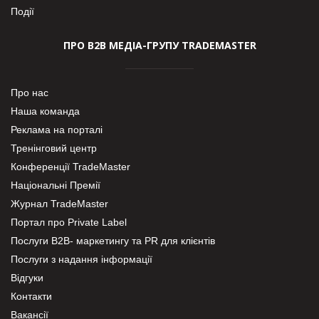
Події
ПРО В2В МЕДІА-ГРУПУ TRADEMASTER
Про нас
Наша команда
Реклама на порталі
Тренінговий центр
Конференції TradeMaster
Національні Премії
Журнал TradeMaster
Портал про Private Label
Послуги В2В- маркетингу та PR для клієнтів
Послуги з надання інформації
Відгуки
Контакти
Вакансії