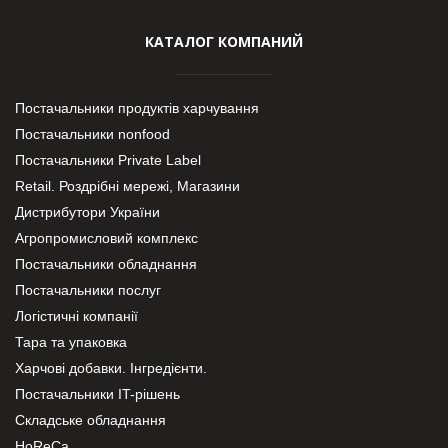
КАТАЛОГ КОМПАНИЙ
Постачальники продуктів харчування
Постачальники nonfood
Постачальники Private Label
Retail. Роздрібні мережі, Магазини
Дистрибутори України
Агропромисловий комплекс
Постачальники обладнання
Постачальники послуг
Логістичні компанії
Тара та упаковка
Харчові добавки. Інгредієнти.
Постачальники IT-рішень
Складське обладнання
HoReCa