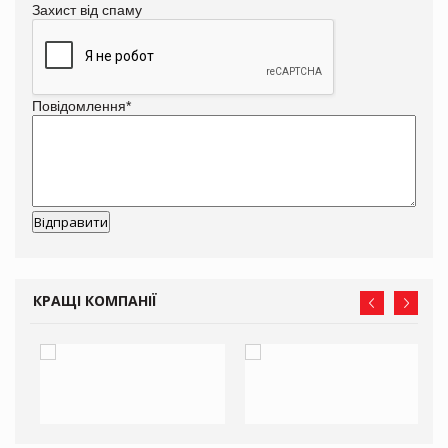
Захист від спаму
Повідомлення
*
КРАЩІ КОМПАНІЇ