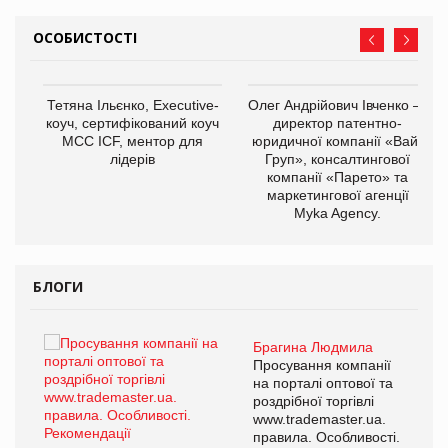
ОСОБИСТОСТІ
,
Тетяна Ільєнко, Executive-
Олег Андрійович Івченко —
ОВ
коуч, сертифікований коуч
директор патентно-
МСС ICF, ментор для
юридичної компанії «Вайз
лідерів
Груп», консалтингової
компанії «Парето» та
маркетингової агенції
Myka Agency.
БЛОГИ
Брагина Людмила
ї
Просування компанії
а
на порталі оптової та
роздрібної торгівлі
www.trademaster.ua.
і.
правила. Особливості.