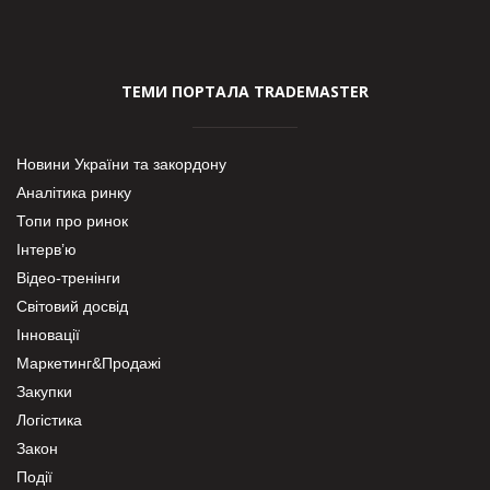
ТЕМИ ПОРТАЛА TRADEMASTER
Новини України та закордону
Аналітика ринку
Топи про ринок
Інтерв’ю
Відео-тренінги
Світовий досвід
Інновації
Маркетинг&Продажі
Закупки
Логістика
Закон
Події