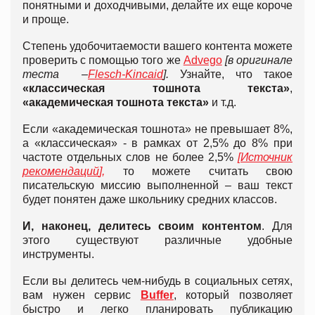
понятными и доходчивыми, делайте их еще короче
и проще.
Степень удобочитаемости вашего контента можете
проверить с помощью того же
Advego
[
в оригинале
теста
–
Flesch-Kincaid
]
.
Узнайте, что такое
«классическая тошнота текста»
,
«академическая тошнота текста»
и т.д.
Если «академическая тошнота» не превышает 8%,
а «классическая» - в рамках от 2,5% до 8% при
частоте отдельных слов не более 2,5%
[
Источник
рекомендаций
]
,
то можете считать свою
писательскую миссию выполненной – ваш текст
будет понятен даже школьнику средних классов.
И, наконец, делитесь своим контентом
. Для
этого существуют различные удобные
инструменты.
Если вы делитесь чем-нибудь в социальных сетях,
вам нужен сервис
Buffer
, который позволяет
быстро и легко планировать публикацию