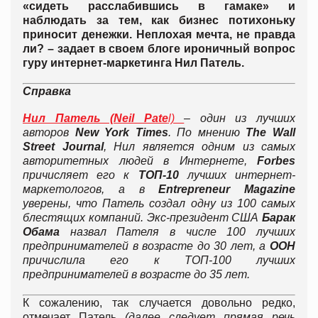
«сидеть расслабившись в гамаке» и
наблюдать за тем, как бизнес потихоньку
приносит денежки. Неплохая мечта, не правда
ли? – задает в своем блоге ироничный вопрос
гуру интернет-маркетинга Нил Патель.
Справка
Нил Патель (Neil Pate
l)
– один из лучших
авторов
New York Times
. По мнению
The Wall
Street Journal
, Нил является одним из самых
авторитетных людей в Интернете,
Forbes
причисляет его к
ТОП-10
лучших интернет-
маркетологов, а в
Entrepreneur Magazine
уверены, что Патель создал одну из 100 самых
блестящих компаний. Экс-президент США
Барак
Обама
назвал Пателя в числе 100 лучших
предпринимателей в возрасте до 30 лет, а
ООН
причислила его к ТОП-100 лучших
предпринимателей в возрасте до 35 лет.
К сожалению, так случается довольно редко,
отмечает Патель
(далее следует прямая речь