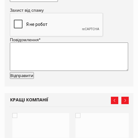
Захист від спаму
Повідомлення
*
КРАЩІ КОМПАНІЇ