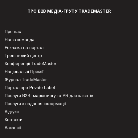
ПРО В2В МЕДІА-ГРУПУ TRADEMASTER
Про нас
Наша команда
Реклама на порталі
Тренінговий центр
Конференції TradeMaster
Національні Премії
Журнал TradeMaster
Портал про Private Label
Послуги В2В- маркетингу та PR для клієнтів
Послуги з надання інформації
Відгуки
Контакти
Вакансії