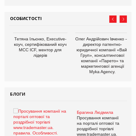
ОСОБИСТОСТІ
,
Тетяна Ільєнко, Executive-
Олег Андрійович Івченко —
ОВ
коуч, сертифікований коуч
директор патентно-
МСС ICF, ментор для
юридичної компанії «Вайз
лідерів
Груп», консалтингової
компанії «Парето» та
маркетингової агенції
Myka Agency.
БЛОГИ
Брагина Людмила
ї
Просування компанії
а
на порталі оптової та
роздрібної торгівлі
www.trademaster.ua.