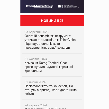
НОВИНИ B2B
03 березня 2026
Освітній бенефіт як інструмент
утримання талантів: як ThinkGlobal
підвищує лояльність та
продуктивність вашої команди
31 жовтня 2024
Компанія Rarog Tactical Gear
презентувала надлегкі керамічні
бронеплити
31 липня 2024
Напівфабрикати та консерви, які
стануть в пригоді, коли довго нема
світла
24 червня 2024