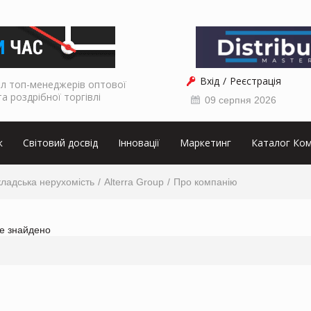
Вхід
Реєстрація
л топ-менеджерів оптової
та роздрібної торгівлі
09 серпня 2026
к
Світовий досвід
Інновації
Маркетинг
Каталог Ком
ладська нерухомість
Alterra Group
Про компанію
не знайдено