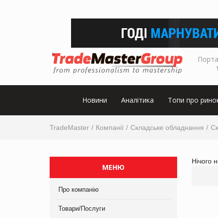
Порта
Новини
Аналітика
Топи про рино
TradeMaster
Компанії
Складське обладнання
Ск
Нічого 
МЕНЮ
Про компанію
Товари/Послуги