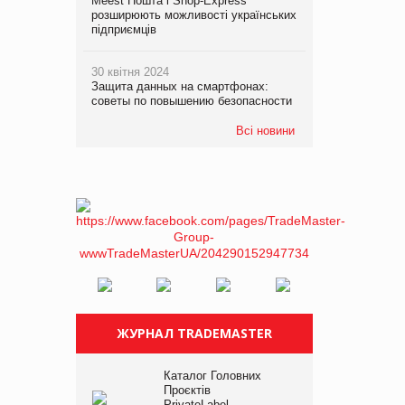
Meest Пошта і Shop-Express
розширюють можливості українських
підприємців
30 квітня 2024
Защита данных на смартфонах:
советы по повышению безопасности
Всі новини
ЖУРНАЛ TRADEMASTER
Каталог Головних
Проєктів
PrivateLabel –