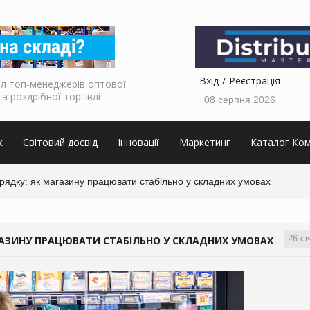
Вхід
Реєстрація
л топ-менеджерів оптової
та роздрібної торгівлі
08 серпня 2026
к
Світовий досвід
Інновації
Маркетинг
Каталог Ком
дку: як магазину працювати стабільно у складних умовах
26 сі
ГАЗИНУ ПРАЦЮВАТИ СТАБІЛЬНО У СКЛАДНИХ УМОВАХ