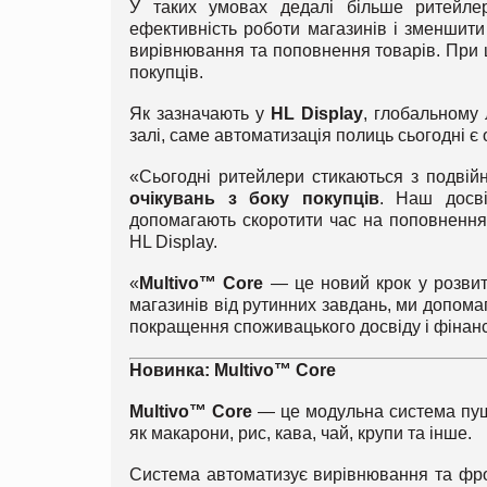
У таких умовах дедалі більше ритейле
ефективність роботи магазинів і зменшити
вирівнювання та поповнення товарів. При 
покупців.
Як зазначають у
HL Display
, глобальному 
залі, саме автоматизація полиць сьогодні є
«Сьогодні ритейлери стикаються з подві
очікувань з боку покупців
. Наш досві
допомагають скоротити час на поповненн
HL Display.
«
Multivo™ Core
— це новий крок у розвит
магазинів від рутинних завдань, ми допома
покращення споживацького досвіду і фінанс
Новинка: Multivo™ Core
Multivo™ Core
— це модульна система пуше
як макарони, рис, кава, чай, крупи та інше.
Система автоматизує вирівнювання та фрон