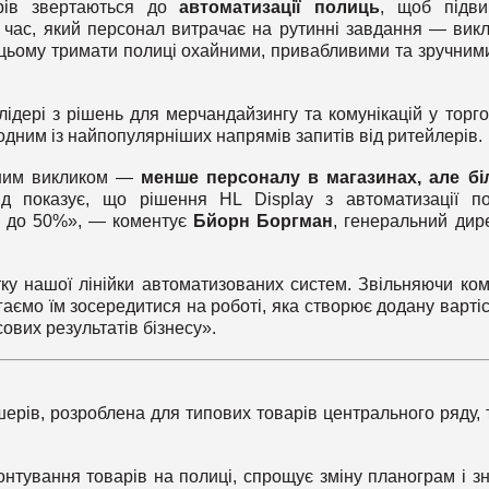
рів звертаються до
автоматизації полиць
, щоб підв
 час, який персонал витрачає на рутинні завдання — викл
цьому тримати полиці охайними, привабливими та зручним
лідері з рішень для мерчандайзингу та комунікацій у торг
 одним із найпопулярніших напрямів запитів від ритейлерів.
йним викликом —
менше персоналу в магазинах, але б
д показує, що рішення HL Display з автоматизації п
я до 50%», — коментує
Бйорн Боргман
, генеральний дир
ку нашої лінійки автоматизованих систем. Звільняючи ко
гаємо їм зосередитися на роботі, яка створює додану варті
ових результатів бізнесу».
рів, розроблена для типових товарів центрального ряду, 
тування товарів на полиці, спрощує зміну планограм і з