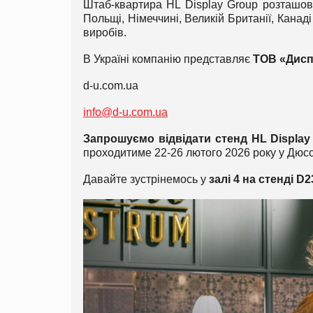
Штаб-квартира HL Display Group розташо
Польщі, Німеччині, Великій Британії, Канад
виробів.
В Україні компанію представляє
ТОВ «Дисп
d-u.com.ua
info@d-u.com.ua
Запрошуємо відвідати стенд HL Display
проходитиме 22-26 лютого 2026 року у Дюс
Давайте зустрінемось у
залі 4 на стенді D2