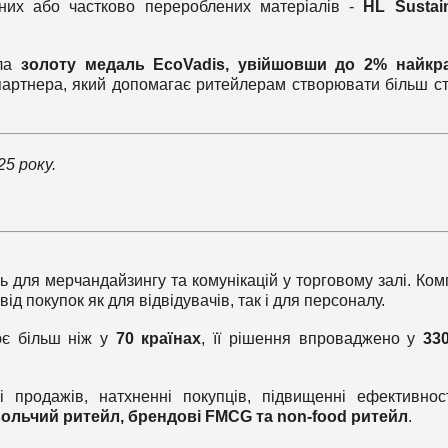
аних або частково перероблених матеріалів -
HL Sustai
ала
золоту медаль EcoVadis, увійшовши до 2% найкр
партнера, який допомагає ритейлерам створювати більш с
25 року.
ь для мерчандайзингу та комунікацій у торговому залі. Ком
д покупок як для відвідувачів, так і для персоналу.
ює більш ніж у
70 країнах
, її рішення впроваджено у
33
і продажів, натхненні покупців, підвищенні ефективнос
ольчий ритейл, брендові FMCG та non-food ритейл
.