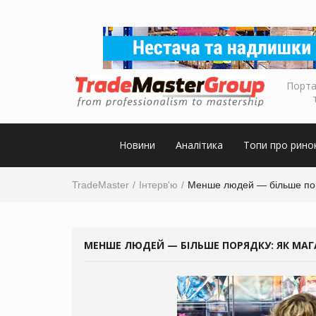
Порта
Новини
Аналітика
Топи про рино
TradeMaster
Інтерв'ю
Менше людей — більше поря
МЕНШЕ ЛЮДЕЙ — БІЛЬШЕ ПОРЯДКУ: ЯК МА