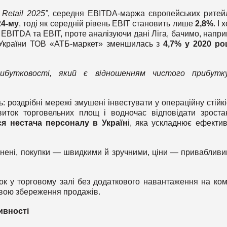
 Retail 2025”
, середня EBITDA-маржа європейських ритей
24-му
, тоді як середній рівень EBIT становить лише
2,8%
. І 
EBITDA та EBIT, проте аналізуючи дані Ліга, бачимо, напри
 України ТОВ «АТБ-маркет» зменшилась з
4,7% у 2020 ро
бутковості, який є відношенням чистого прибутк
: роздрібні мережі змушені інвестувати у операційну стійкі
звиток торговельних площ і водночас відповідати зрост
я нестача персоналу в Україн
і, яка ускладнює ефектив
овнені, покупки — швидкими й зручними, ціни — привабливи
ядок у торговому залі без додаткового навантаження на ко
овою збереження продажів.
ивності