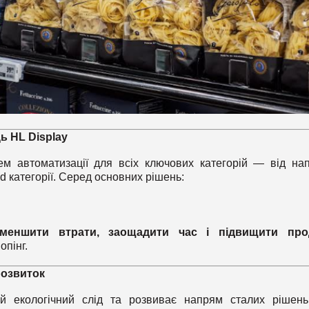
ь HL Display
м автоматизації для всіх ключових категорій — від нап
d категорії. Серед основних рішень:
зменшити втрати, заощадити час і підвищити про
опінг.
розвиток
й екологічний слід та розвиває напрям сталих рішен