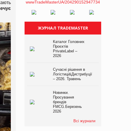
гають
печує
ЖУРНАЛ TRADEMASTER
Каталог Головних
Проєктів
PrivateLabel –
2026
Сучасні рішення в
Логістиці&Дистрибуції
– 2026. Травень
Новинки.
Просування
брендів
FMCG.Березень
2026
Всі журнали