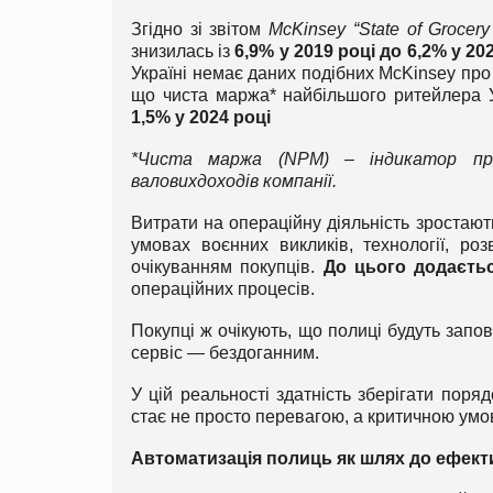
Згідно зі звітом
McKinsey “State of Grocery
знизилась із
6,9% у 2019 році до 6,2% у 20
Україні немає даних подібних McKinsey про 
що чиста маржа* найбільшого ритейлера
1,5% у 2024 році
*
Чиста маржа (NPM) – індикатор при
валових
доходів компанії.
Витрати на операційну діяльність зростають
умовах воєнних викликів, технології, ро
очікуванням покупців.
До цього додаєтьс
операційних процесів.
Покупці ж очікують, що полиці будуть зап
сервіс — бездоганним.
У цій реальності здатність зберігати пор
стає не просто перевагою, а критичною ум
Автоматизація полиць як шлях до ефект