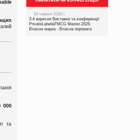
nable
18 червня 2026 |
3-4 вересня Виставки та конференції
ащих
PrivateLabel&FMCG Master-2026:
талий
Власна марка - Власна перевага
панія
0 000
ті та