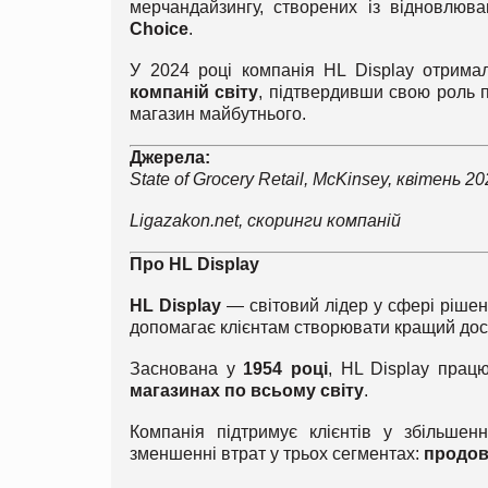
мерчандайзингу, створених із відновлюв
Choice
.
У 2024 році компанія HL Display отрим
компаній світу
, підтвердивши свою роль 
магазин майбутнього.
Джерела:
State of Grocery Retail, McKinsey, квітень 20
Ligazakon.net,
скоринги компаній
Про HL Display
HL Display
— світовий лідер у сфері рішен
допомагає клієнтам створювати кращий досві
Заснована у
1954 році
, HL Display прац
магазинах по всьому світу
.
Компанія підтримує клієнтів у збільшенн
зменшенні втрат у трьох сегментах:
продов