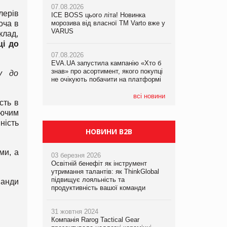
07.08.2026
лерів
ICE BOSS цього літа! Новинка
06.08.2026
07.08.2026
хоча в
морозива від власної ТМ Varto вже у
Смачна новинка для хвостатих: у
Франція заборонила рекламні дзвінки
VARUS
VARUS з’явилися паучі Varto Paw
клад,
без згоди клієнтів
expert від власної ТМ Varto!
ці до
07.08.2026
EVA.UA запустила кампанію «Хто б
05.08.2026
знав» про асортимент, якого покупці
Мережа супермаркетів VARUS купує
у до
не очікують побачити на платформі
мережу магазинів формату
convenience store КОЛО: об’єднана
компанія налічуватиме 374 магазини
всі новини
сть в
аючим
ність
НОВИНИ B2B
ми, а
03 березня 2026
Освітній бенефіт як інструмент
утримання талантів: як ThinkGlobal
підвищує лояльність та
манди
продуктивність вашої команди
31 жовтня 2024
Компанія Rarog Tactical Gear