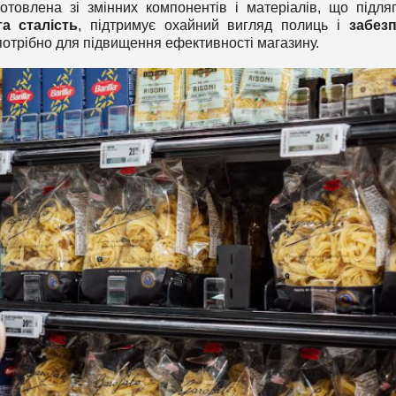
товлена зі змінних компонентів і матеріалів, що підля
а сталість
, підтримує охайний вигляд полиць і
забез
потрібно для підвищення ефективності магазину.