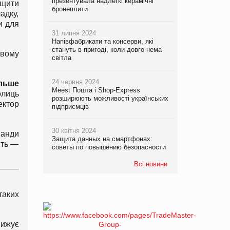
презентувала надлегкі керамічні
ищити
бронеплити
адку,
и для
31 липня 2024
Напівфабрикати та консерви, які
стануть в пригоді, коли довго нема
овому
світла
24 червня 2024
ільше
Meest Пошта і Shop-Express
олиць
розширюють можливості українських
ектор
підприємців
30 квітня 2024
манди
Защита данных на смартфонах:
сть —
советы по повышению безопасности
Всі новини
таких
нижує