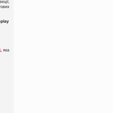
еції,
тових
splay
і
,
яка