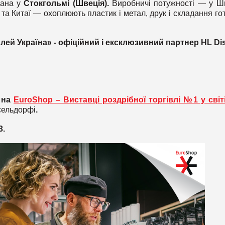
вана у
Стокгольмі (Швеція)
.
Виробничі потужності — у Шв
і та Китаї — охоплюють пластик і метал, друк і складання го
лей Україна» - офіційний і ексклюзивний партнер
HL
Di
на
EuroShop – Виставці роздрібної торгівлі №1 у світ
сельдорфі
.
3
.