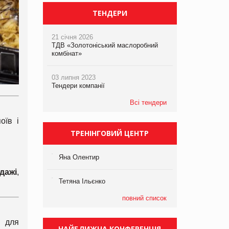
ТЕНДЕРИ
21 січня 2026
ТДВ «Золотоніський маслоробний
комбінат»
03 липня 2023
Тендери компанії
Всі тендери
оїв і
ТРЕНІНГОВИЙ ЦЕНТР
Яна Олентир
дажі
,
Тетяна Ільєнко
повний список
ь для
НАЙБЛИЖЧА КОНФЕРЕНЦІЯ