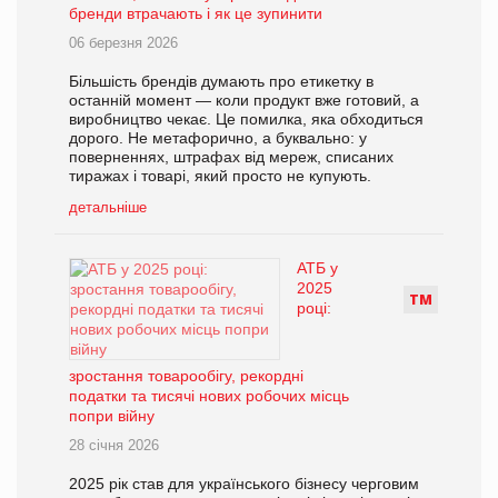
бренди втрачають і як це зупинити
06 березня 2026
Більшість брендів думають про етикетку в
останній момент — коли продукт вже готовий, а
виробництво чекає. Це помилка, яка обходиться
дорого. Не метафорично, а буквально: у
поверненнях, штрафах від мереж, списаних
тиражах і товарі, який просто не купують.
детальніше
АТБ у
2025
Т
М
році:
зростання товарообігу, рекордні
податки та тисячі нових робочих місць
попри війну
28 січня 2026
2025 рік став для українського бізнесу черговим