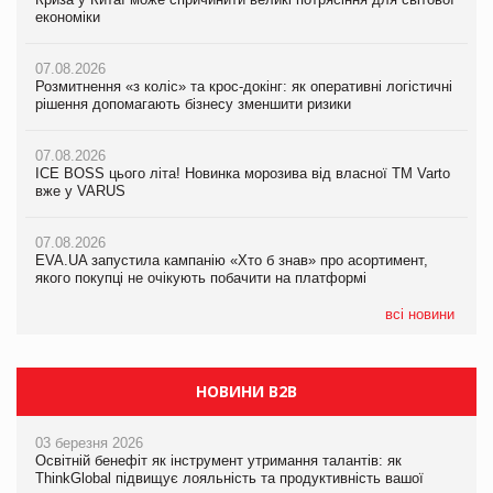
економіки
ICE BOSS цього літа! Новинка морозива від власної ТМ Varto
економіки
вже у VARUS
07.08.2026
07.08.2026
Розмитнення «з коліс» та крос-докінг: як оперативні логістичні
07.08.2026
Kraft Heinz скоротила збиток у першому півріччі
рішення допомагають бізнесу зменшити ризики
EVA.UA запустила кампанію «Хто б знав» про асортимент,
якого покупці не очікують побачити на платформі
07.08.2026
07.08.2026
Продажі Hugo Boss впали на 9%
ICE BOSS цього літа! Новинка морозива від власної ТМ Varto
06.08.2026
вже у VARUS
Смачна новинка для хвостатих: у VARUS з’явилися паучі
07.08.2026
Varto Paw expert від власної ТМ Varto!
Франція заборонила рекламні дзвінки без згоди клієнтів
07.08.2026
EVA.UA запустила кампанію «Хто б знав» про асортимент,
05.08.2026
якого покупці не очікують побачити на платформі
Мережа супермаркетів VARUS купує мережу магазинів
формату convenience store КОЛО: об’єднана компанія
налічуватиме 374 магазини
всі новини
НОВИНИ B2B
03 березня 2026
Освітній бенефіт як інструмент утримання талантів: як
ThinkGlobal підвищує лояльність та продуктивність вашої