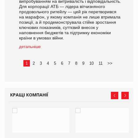
випробуванням на витривалість і відповідальність.
Для корпорації АТБ — лідера вітчизняного
продовольчого ритейлу — цей рік перетворився
на марафон, у якому компанія не лише втримала
позиції, а й продемонструвала стійке зростання
ключових показників, суттєвий внесок у
наповнення бюджетів та підтримку економіки
країни в умовах війни.
детальніше
1
2
3
4
5
6
7
8
9
10
11
>>
КРАЩІ КОМПАНІЇ