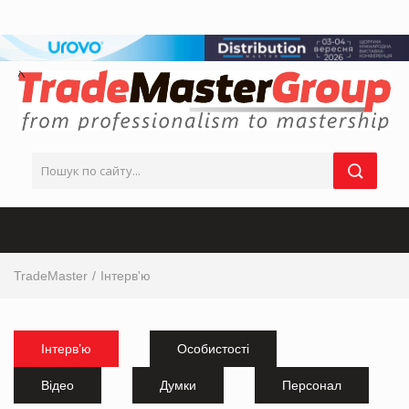
TradeMaster
Інтерв'ю
Інтерв’ю
Особистості
Відео
Думки
Персонал