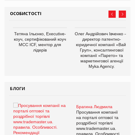
ОСОБИСТОСТІ
,
Тетяна Ільєнко, Executive-
Олег Андрійович Івченко —
ОВ
коуч, сертифікований коуч
директор патентно-
МСС ICF, ментор для
юридичної компанії «Вайз
лідерів
Груп», консалтингової
компанії «Парето» та
маркетингової агенції
Myka Agency.
БЛОГИ
Брагина Людмила
ї
Просування компанії
а
на порталі оптової та
роздрібної торгівлі
www.trademaster.ua.
і.
правила. Особливості.