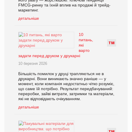
його увагу — жорсткішою. Ключові тенденції
FMCG-ринку та їхній вплив на продажі й трейд-
маркетинг.
детальніше
10
питань,
Т
М
які
варто
задати перед друком у друкарні
10 березня 2026
Більшість помилок у друці трапляються не в
друкарні. Вони виникають значно раніше — у
момент, коли компанія недостатньо чітко розуміє,
що саме їй потрібно. Результат передбачуваний:
переробки, зайві витрати, затримки та матеріали,
які не відповідають очікуванням.
детальніше
Т
М