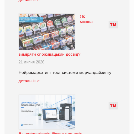
Як
можна
Т
М
виміряти споживацький досвід?
21 липня 2026
Нейромаркетинг-тест системи мерчандайзингу
детальніше
Т
М
Як цифровізація бізнес-процесів