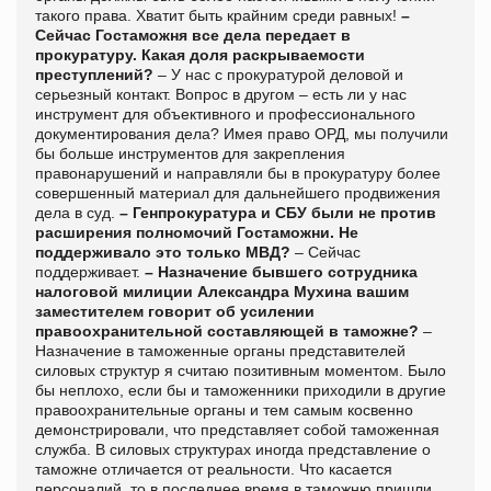
такого права. Хватит быть крайним среди равных!
–
Сейчас Гостаможня все дела передает в
прокуратуру. Какая доля раскрываемости
преступлений?
– У нас с прокуратурой деловой и
серьезный контакт. Вопрос в другом – есть ли у нас
инструмент для объективного и профессионального
документирования дела? Имея право ОРД, мы получили
бы больше инструментов для закрепления
правонарушений и направляли бы в прокуратуру более
совершенный материал для дальнейшего продвижения
дела в суд.
– Генпрокуратура и СБУ были не против
расширения полномочий Гостаможни. Не
поддерживало это только МВД?
– Сейчас
поддерживает.
– Назначение бывшего сотрудника
налоговой милиции Александра Мухина вашим
заместителем говорит об усилении
правоохранительной составляющей в таможне?
–
Назначение в таможенные органы представителей
силовых структур я считаю позитивным моментом. Было
бы неплохо, если бы и таможенники приходили в другие
правоохранительные органы и тем самым косвенно
демонстрировали, что представляет собой таможенная
служба. В силовых структурах иногда представление о
таможне отличается от реальности. Что касается
персоналий, то в последнее время в таможню пришли