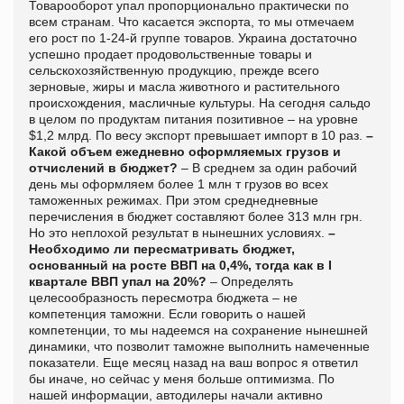
Товарооборот упал пропорционально практически по
всем странам. Что касается экспорта, то мы отмечаем
его рост по 1-24-й группе товаров. Украина достаточно
успешно продает продовольственные товары и
сельскохозяйственную продукцию, прежде всего
зерновые, жиры и масла животного и растительного
происхождения, масличные культуры. На сегодня сальдо
в целом по продуктам питания позитивное – на уровне
$1,2 млрд. По весу экспорт превышает импорт в 10 раз.
–
Какой объем ежедневно оформляемых грузов и
отчислений в бюджет?
– В среднем за один рабочий
день мы оформляем более 1 млн т грузов во всех
таможенных режимах. При этом среднедневные
перечисления в бюджет составляют более 313 млн грн.
Но это неплохой результат в нынешних условиях.
–
Необходимо ли пересматривать бюджет,
основанный на росте ВВП на 0,4%, тогда как в I
квартале ВВП упал на 20%?
– Определять
целесообразность пересмотра бюджета – не
компетенция таможни. Если говорить о нашей
компетенции, то мы надеемся на сохранение нынешней
динамики, что позволит таможне выполнить намеченные
показатели. Еще месяц назад на ваш вопрос я ответил
бы иначе, но сейчас у меня больше оптимизма. По
нашей информации, автодилеры начали активно