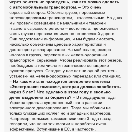
через рентген не проведешь, как это можно сделать
с автомобильным транспортом
. – Это очень
серьезный вопрос. Объемы грузов, перевозимых
железнодорожным транспортом,– колоссальные. На днях
мы провели совещание с начальниками таможен
главного сырьевого региона – восточного, где основная
часть грузов перевозится именно по железной дороге.
Они подготовили информацию, и мы будем смотреть,
насколько объективны ценовые характеристики и
достоверно декларирование. На мой взгляд, резерв
налогов в грузах, перевозимых железнодорожным
транспортом, серьезный. Чтобы реализовать этот резерв,
необходимо в том числе и техническое оснащение
пунктов пропуска. Сегодня у нас нет ни одной рентген-
установки на железнодорожных переездах или станциях.
– На каком этапе находится внедрение системы
«Электронная таможня», которая должна заработать
через 5 лет? Что сделано в этом году и сколько
денег выделено из бюджета?
– В предыдущие годы
Украина сделала существенный шаг в развитии
электронного декларирования. Тогда мы обошли не
только ближайших коллег, но и западных партнеров.
Например, польские таможенники еще 3 года назад
говорили, что наши технологии и наработки очень
эффективны. Вступившие в ЕС, в частности,