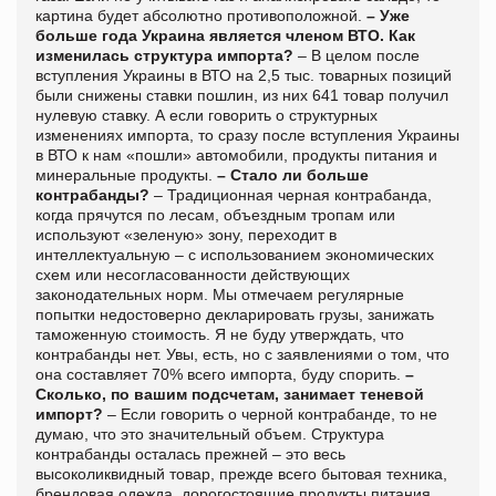
картина будет абсолютно противоположной.
– Уже
больше года Украина является членом ВТО. Как
изменилась структура импорта?
– В целом после
вступления Украины в ВТО на 2,5 тыс. товарных позиций
были снижены ставки пошлин, из них 641 товар получил
нулевую ставку. А если говорить о структурных
изменениях импорта, то сразу после вступления Украины
в ВТО к нам «пошли» автомобили, продукты питания и
минеральные продукты.
– Стало ли больше
контрабанды?
– Традиционная черная контрабанда,
когда прячутся по лесам, объездным тропам или
используют «зеленую» зону, переходит в
интеллектуальную – с использованием экономических
схем или несогласованности действующих
законодательных норм. Мы отмечаем регулярные
попытки недостоверно декларировать грузы, занижать
таможенную стоимость. Я не буду утверждать, что
контрабанды нет. Увы, есть, но с заявлениями о том, что
она составляет 70% всего импорта, буду спорить.
–
Сколько, по вашим подсчетам, занимает теневой
импорт?
– Если говорить о черной контрабанде, то не
думаю, что это значительный объем. Структура
контрабанды осталась прежней – это весь
высоколиквидный товар, прежде всего бытовая техника,
брендовая одежда, дорогостоящие продукты питания.