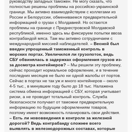
руководству западных таможен. Не могу сказать, что
полностью решены проблемы на российско-украинской
границе. Мы активно взаимодействуем с коллегами из
России и Белоруссии, обмениваемся предварительной
информацией о грузах с Молдавией. Но остаются
проблемы на границе с Приднестровской Молдавской
республикой, именно здесь мы фиксируем попытки ввоза
контрабандой мяса. Там мы активно сотрудничаем с
международной миссией наблюдателей.
– Весной был
введен упрощенный таможенный контроль в
морских портах. Увеличился ли грузопоток, ведь
СБУ обвинялась в задержках оформления грузов из-
за досмотра контейнеров?
– Мы решили эту проблему,
сейчас проходит нормальное оформление, и в течение
последних месяцев не было ни одной жалобы от портов.
Сейчас в портах не так уж и много контейнеров – около
4-5 тыс., в минувшем году было до 18 тыс. Налажена
система обмена информацией с СБУ, которая учитывает
риски, а не проводит тотальный контроль. Служба
безопасности получает от таможни предварительную
информацию по будущим оформлениям товаров,
поэтому имеет возможность планировать свои действия.
– Есть ли нововведения в контроле за железной
дорогой? Ведь контрабанду сложнее всего
выявлять в железнодорожных составах, которые