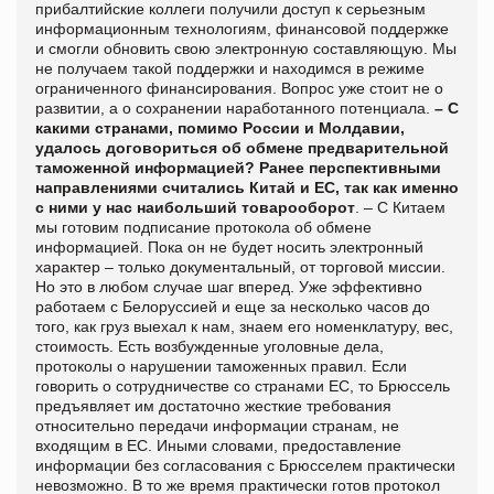
прибалтийские коллеги получили доступ к серьезным
информационным технологиям, финансовой поддержке
и смогли обновить свою электронную составляющую. Мы
не получаем такой поддержки и находимся в режиме
ограниченного финансирования. Вопрос уже стоит не о
развитии, а о сохранении наработанного потенциала.
– С
какими странами, помимо России и Молдавии,
удалось договориться об обмене предварительной
таможенной информацией? Ранее перспективными
направлениями считались Китай и ЕС, так как именно
с ними у нас наибольший товарооборот
. – С Китаем
мы готовим подписание протокола об обмене
информацией. Пока он не будет носить электронный
характер – только документальный, от торговой миссии.
Но это в любом случае шаг вперед. Уже эффективно
работаем с Белоруссией и еще за несколько часов до
того, как груз выехал к нам, знаем его номенклатуру, вес,
стоимость. Есть возбужденные уголовные дела,
протоколы о нарушении таможенных правил. Если
говорить о сотрудничестве со странами ЕС, то Брюссель
предъявляет им достаточно жесткие требования
относительно передачи информации странам, не
входящим в ЕС. Иными словами, предоставление
информации без согласования с Брюсселем практически
невозможно. В то же время практически готов протокол