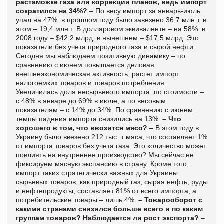
растаможке газа или коррекции планов, ведь импорт
сократился на 34%?
– По весу импорт за январь-июль
упал на 47%: в прошлом году было завезено 36,7 млн т, в
этом – 19,4 млн т. В долларовом эквиваленте – на 58%: в
2008 году – $42,2 млрд, в нынешнем – $17,5 млрд. Это
показатели без учета природного газа и сырой нефти.
Сегодня мы наблюдаем позитивную динамику – по
сравнению с июнем повышается деловая
внешнеэкономическая активность, растет импорт
налогоемких товаров и товаров потребления.
Увеличилась доля несырьевого импорта: по стоимости –
с 48% в январе до 69% в июле, а по весовым
показателям – с 14% до 34%. По сравнению с июнем
темпы падения импорта снизились на 13%.
– Что
хорошего в том, что ввозится мясо?
– В этом году в
Украину было ввезено 212 тыс. т мяса, что составляет 1%
от импорта товаров без учета газа. Это количество может
повлиять на внутреннее производство? Мы сейчас не
фиксируем мясную экспансию в страну. Кроме того,
импорт таких стратегически важных для Украины
сырьевых товаров, как природный газ, сырая нефть, руды
и нефтепродукты, составляет 81% от всего импорта, а
потребительские товары – лишь 4%.
– Товарооборот с
какими странами снизился больше всего и по каким
группам товаров? Наблюдается ли рост экспорта?
–