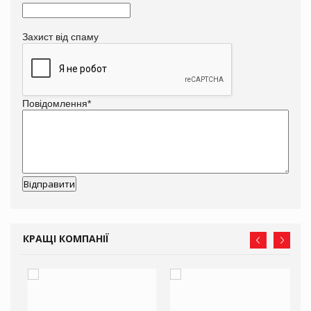
Захист від спаму
Повідомлення
*
КРАЩІ КОМПАНІЇ