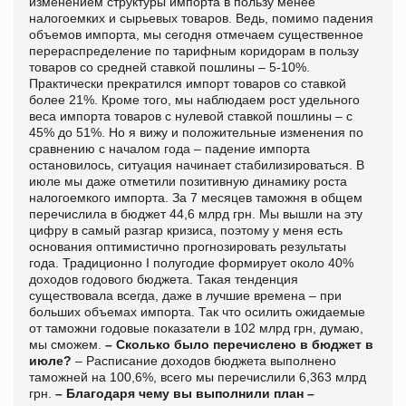
изменением структуры импорта в пользу менее
налогоемких и сырьевых товаров. Ведь, помимо падения
объемов импорта, мы сегодня отмечаем существенное
перераспределение по тарифным коридорам в пользу
товаров со средней ставкой пошлины – 5-10%.
Практически прекратился импорт товаров со ставкой
более 21%. Кроме того, мы наблюдаем рост удельного
веса импорта товаров с нулевой ставкой пошлины – с
45% до 51%. Но я вижу и положительные изменения по
сравнению с началом года – падение импорта
остановилось, ситуация начинает стабилизироваться. В
июле мы даже отметили позитивную динамику роста
налогоемкого импорта. За 7 месяцев таможня в общем
перечислила в бюджет 44,6 млрд грн. Мы вышли на эту
цифру в самый разгар кризиса, поэтому у меня есть
основания оптимистично прогнозировать результаты
года. Традиционно I полугодие формирует около 40%
доходов годового бюджета. Такая тенденция
существовала всегда, даже в лучшие времена – при
больших объемах импорта. Так что осилить ожидаемые
от таможни годовые показатели в 102 млрд грн, думаю,
мы сможем.
– Сколько было перечислено в бюджет в
июле?
– Расписание доходов бюджета выполнено
таможней на 100,6%, всего мы перечислили 6,363 млрд
грн.
– Благодаря чему вы выполнили план –