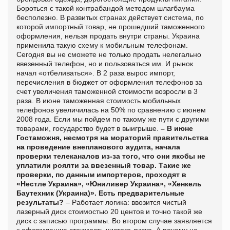
Бороться с такой контрабандой методом шлагбаума
бесполезно. В развитых странах действует система, по
которой импортный товар, не прошедший таможенного
оформления, нельзя продать внутри страны. Украина
применила такую схему к мобильным телефонам.
Сегодня вы не сможете не только продать нелегально
ввезенный телефон, но и пользоваться им. И рынок
начал «отбеливаться». В 2 раза вырос импорт,
перечисления в бюджет от оформления телефонов за
счет увеличения таможенной стоимости возросли в 3
раза. В июне таможенная стоимость мобильных
телефонов увеличилась на 50% по сравнению с июнем
2008 года. Если мы пойдем по такому же пути с другими
товарами, государство будет в выигрыше.
– В июне
Гостаможня, несмотря на мораторий правительства
на проведение внепланового аудита, начала
проверки телеканалов из-за того, что они якобы не
уплатили роялти за ввезенный товар. Такие же
проверки, по данным импортеров, проходят в
«Нестле Украина», «Юниливер Украина», «Хенкель
Баутехник (Украина)». Есть предварительные
результаты?
– Работает логика: ввозится чистый
лазерный диск стоимостью 20 центов и точно такой же
диск с записью программы. Во втором случае заявляется
к оформлению стоимость чистого диска. А почему не