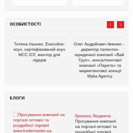
ОСОБИСТОСТІ
,
Тетяна Ільєнко, Executive-
Олег Андрійович Івченко —
ОВ
коуч, сертифікований коуч
директор патентно-
МСС ICF, ментор для
юридичної компанії «Вайз
лідерів
Груп», консалтингової
компанії «Парето» та
маркетингової агенції
Myka Agency.
БЛОГИ
Брагина Людмила
ї
Просування компанії
а
на порталі оптової та
роздрібної торгівлі