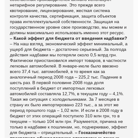
нетарифное регулирование. Это прежде всего
квотирование, лицензирование, жесткая система
контроля качества, сертификация, защита объектов
права интеллектуальной собственности. Защищая на
государственном уровне свое производство, мы можем и
должны максимально использовать именно этот ресурс.
– Какой эффект для бюджета от введения надбавки?
– На наш взгляд, экономический эффект минимальный, а
ущерб для бюджета – достаточно серьезный. За полгода
действия надбавки мы потеряли около 0,5 млрд грн.
Фактически приостановился импорт товаров, в частности
легковых автомобилей. В январе-июле было ввезено
всего 37,4 тыс. автомобилей, в то время как за
аналогичный период 2008 года – 225,2 тыс. Падение в
шесть раз. В первой половине 2008 года доля
поступлений в бюджет от импортных легковых
автомобилей составляла 12,7%, в текущем году – 4,1%.
Такая же ситуация с холодильниками. За 7 месяцев в
страну их было импортировано 223 тыс., а за этот же
период прошлого года – 1,02 млн. И если в 2008 году в
бюджет от этих операций поступило 310 млн грн, то в
текущем – только 104 млн грн. Разумеется, причина не
только в надбавке к пошлинам, но, подчеркиваю, эффект
для бюджета – отрицательный.
– Госказначейство
прекратило обнародование оперативных данных