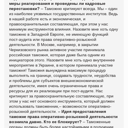
меры реагирования и проведены ли кадровые
перестановки?
– Таможню критикуют всегда. Мы – один
из наиболее уязвимых государственных институтов. Ведь
в нашей работе есть и экономическая, и
правоохранительная составляющая, при этом у нас
минимум инструментов влияния. Назовите мне хоть одну
таможню в Западной Европе, не имеющую функций
пост-аудита или права оперативно-розыскной
деятельности. В Москве, например, в закрытии
Черкизовского рынка активное участие принимала
российская таможня, которая даже была одним из
инициаторов этого. Назовите мне хоть одно внутреннее
мероприятие в Украине, в котором принимала участие
таможня! Таможня вынуждена максимум процедур
выполнять на границе, создавать трудности, неудобства
и проблемы для субъектов внешнеэкономической
деятельности, имея очень ограниченные права и
ресурсы для их реализации при пост-аудите. Нас
критикуют за правоохранительную составляющую, при
этом у нас нет основного инструмента, который должен
использовать таможенник,– возможности оперативно-
розыскной деятельности.
– Идея предоставления
таможне права оперативно-розыскной деятельности
возникла давно. Кто ее блокирует?
– Таможенные
органы должны быть более настойчивыми в получении