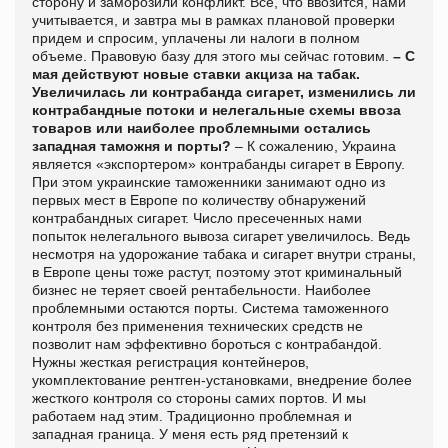
сторону и заморозили конфликт. Все, что ввозится, нами
учитывается, и завтра мы в рамках плановой проверки
придем и спросим, уплачены ли налоги в полном
объеме. Правовую базу для этого мы сейчас готовим.
– С
мая действуют новые ставки акциза на табак.
Увеличилась ли контрабанда сигарет, изменились ли
контрабандные потоки и нелегальные схемы ввоза
товаров или наиболее проблемными остались
западная таможня и порты?
– К сожалению, Украина
является «экспортером» контрабанды сигарет в Европу.
При этом украинские таможенники занимают одно из
первых мест в Европе по количеству обнаружений
контрабандных сигарет. Число пресеченных нами
попыток нелегального вывоза сигарет увеличилось. Ведь
несмотря на удорожание табака и сигарет внутри страны,
в Европе цены тоже растут, поэтому этот криминальный
бизнес не теряет своей рентабельности. Наиболее
проблемными остаются порты. Система таможенного
контроля без применения технических средств не
позволит нам эффективно бороться с контрабандой.
Нужны жесткая регистрация контейнеров,
укомплектование рентген-установками, внедрение более
жесткого контроля со стороны самих портов. И мы
работаем над этим. Традиционно проблемная и
западная граница. У меня есть ряд претензий к