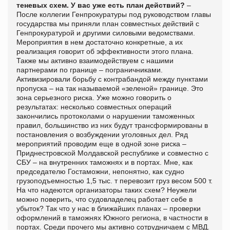
теневых схем. У вас уже есть план действий?
–
После коллегии Генпрокуратуры под руководством главы
государства мы приняли план совместных действий с
Генпрокуратурой и другими силовыми ведомствами.
Мероприятия в нем достаточно конкретные, а их
реализация говорит об эффективности этого плана.
Также мы активно взаимодействуем с нашими
партнерами по границе – пограничниками.
Активизировали борьбу с контрабандой между пунктами
пропуска – на так называемой «зеленой» границе. Это
зона серьезного риска. Уже можно говорить о
результатах: несколько совместных операций
закончились протоколами о нарушении таможенных
правил, большинство из них будут трансформированы в
постановления о возбуждении уголовных дел. Ряд
мероприятий проводим еще в одной зоне риска –
Приднестровской Молдавской республике и совместно с
СБУ – на внутренних таможнях и в портах. Мне, как
председателю Гостаможни, непонятно, как судно
грузоподъемностью 1,5 тыс. т перевозит груз весом 500 т.
На что надеются организаторы таких схем? Неужели
можно поверить, что судовладелец работает себе в
убыток? Так что у нас в ближайших планах – проверки
оформлений в таможнях Южного региона, в частности в
портах. Среди прочего мы активно сотрудничаем с МВД.