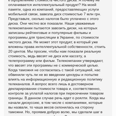
оплачивается интеллектуальный продукт? На моей
памяти, одна из компаний, предоставляющих услуги
мобильной связи, завезла диск стоимостью 7 млн грн.
Представьте, сколько налогов было уплачено с этого
диска. Они честно все показали. Наши уважаемые
телекомпании пытаются завозить диски, на которых
записаны рейтинговые и популярные фильмы и
программы для трансляции в Украине, по стоимости
чистого диска. Не может этот продукт, в который уже
вложены права интеллектуальной собственности, стоить
20 центов. Мы просим, чтобы нам показали реальную
стоимость, ведь ввозят не диск или кассету, а
телепрограмму или фильм. Телекомпании утверждают,
что ввозят эти программы не с коммерческой целью.
Когда таможня не согласилась с такой ситуацией, нас
обвинили чуть ли не во введении цензуры и попытке
влиять на информационную и редакционную политику
телеканалов. А вопрос всего лишь в достоверном
декларировании стоимости товара и, соответственно,
контроле за уплатой налогов при пересечении товаром
границы. В данном случае речь идет о роялти. Когда мы
начали дискуссию, в том числе с компаниями, которые
вы назвали, то чаша весов склонилась на сторону
таможни. Но, проявив добрую волю, мы сделали шаг в