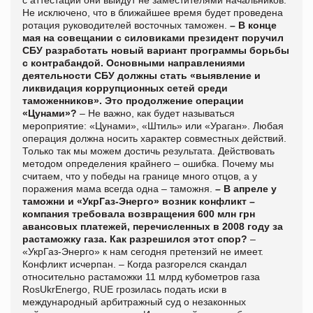
Не исключено, что в ближайшее время будет проведена
ротация руководителей восточных таможен.
– В конце
мая на совещании с силовиками президент поручил
СБУ разработать новый вариант программы борьбы
с контрабандой. Основными направлениями
деятельности СБУ должны стать «выявление и
ликвидация коррупционных сетей среди
таможенников». Это продолжение операции
«Цунами»?
– Не важно, как будет называться
мероприятие: «Цунами», «Штиль» или «Ураган». Любая
операция должна носить характер совместных действий.
Только так мы можем достичь результата. Действовать
методом определения крайнего – ошибка. Почему мы
считаем, что у победы на границе много отцов, а у
поражения мама всегда одна – таможня.
– В апреле у
таможни и «УкрГаз-Энерго» возник конфликт –
компания требовала возвращения 600 млн грн
авансовых платежей, перечисленных в 2008 году за
растаможку газа. Как разрешился этот спор?
–
«УкрГаз-Энерго» к нам сегодня претензий не имеет.
Конфликт исчерпан. – Когда разгорелся скандал
относительно растаможки 11 млрд кубометров газа
RosUkrEnergo, RUE грозилась подать иски в
международный арбитражный суд о незаконных