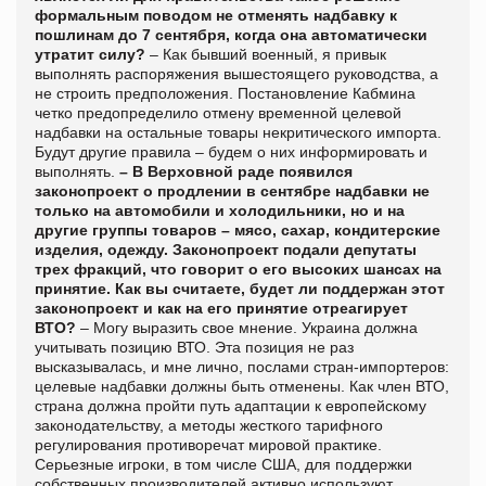
формальным поводом не отменять надбавку к
пошлинам до 7 сентября, когда она автоматически
утратит силу?
– Как бывший военный, я привык
выполнять распоряжения вышестоящего руководства, а
не строить предположения. Постановление Кабмина
четко предопределило отмену временной целевой
надбавки на остальные товары некритического импорта.
Будут другие правила – будем о них информировать и
выполнять.
– В Верховной раде появился
законопроект о продлении в сентябре надбавки не
только на автомобили и холодильники, но и на
другие группы товаров – мясо, сахар, кондитерские
изделия, одежду. Законопроект подали депутаты
трех фракций, что говорит о его высоких шансах на
принятие. Как вы считаете, будет ли поддержан этот
законопроект и как на его принятие отреагирует
ВТО?
– Могу выразить свое мнение. Украина должна
учитывать позицию ВТО. Эта позиция не раз
высказывалась, и мне лично, послами стран-импортеров:
целевые надбавки должны быть отменены. Как член ВТО,
страна должна пройти путь адаптации к европейскому
законодательству, а методы жесткого тарифного
регулирования противоречат мировой практике.
Серьезные игроки, в том числе США, для поддержки
собственных производителей активно используют