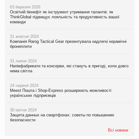
03 березня 2026
Освітній бенефіт як інструмент утримання талантів: як
ThinkGlobal підвищує лояльність та продуктивність вашої
команди
31 жовтня 2024
Компанія Rarog Tactical Gear презентувала надлегкі керамічні
бронеплити
31 липня 2024
Напівфабрикати та консерви, які стануть в пригоді, коли довго
нема світла
24 червня 2024
Meest Пошта і Shop-Express розширюють можливості
українських підприємців
30 квітня 2024
Защита данных на смартфонах: советы по повышению
безопасности
Всі новини