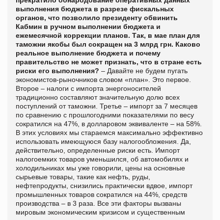
выполнения бюджета в разрезе фискальных
органов, что позволило президенту обвинить
Кабмин в ручном выполнении бюджета и
ежемесячной коррекции планов. Так, в мае план для
таможни якобы был сокращен на 3 млрд грн. Каково
реальное выполнение бюджета и почему
правительство не может признать, что в стране есть
риски его выполнения?
– Давайте не будем пугать
экономистов-рыночников словом «план». Это первое.
Второе – налоги с импорта энергоносителей
традиционно составляют значительную долю всех
поступлений от таможни. Третье – импорт за 7 месяцев
по сравнению с прошлогодними показателями по весу
сократился на 47%, в долларовом эквиваленте – на 58%.
В этих условиях мы стараемся максимально эффективно
использовать имеющуюся базу налогообложения. Да,
действительно, определенные риски есть. Импорт
налогоемких товаров уменьшился, об автомобилях и
холодильниках мы уже говорили, цены на основные
сырьевые товары, такие как нефть, руды,
нефтепродукты, снизились практически вдвое, импорт
промышленных товаров сократился на 44%, средств
производства – в 3 раза. Все эти факторы вызваны
мировым экономическим кризисом и существенным