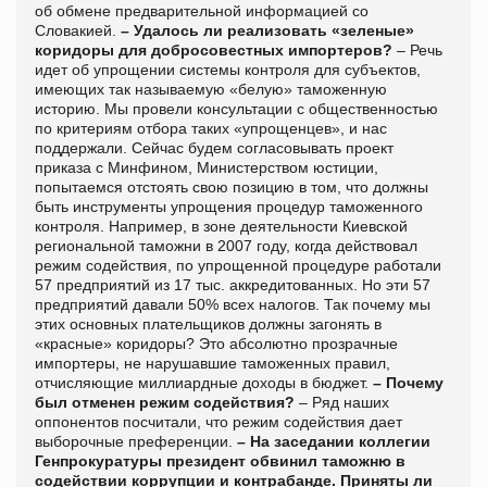
об обмене предварительной информацией со
Словакией.
– Удалось ли реализовать «зеленые»
коридоры для добросовестных импортеров?
– Речь
идет об упрощении системы контроля для субъектов,
имеющих так называемую «белую» таможенную
историю. Мы провели консультации с общественностью
по критериям отбора таких «упрощенцев», и нас
поддержали. Сейчас будем согласовывать проект
приказа с Минфином, Министерством юстиции,
попытаемся отстоять свою позицию в том, что должны
быть инструменты упрощения процедур таможенного
контроля. Например, в зоне деятельности Киевской
региональной таможни в 2007 году, когда действовал
режим содействия, по упрощенной процедуре работали
57 предприятий из 17 тыс. аккредитованных. Но эти 57
предприятий давали 50% всех налогов. Так почему мы
этих основных плательщиков должны загонять в
«красные» коридоры? Это абсолютно прозрачные
импортеры, не нарушавшие таможенных правил,
отчисляющие миллиардные доходы в бюджет.
– Почему
был отменен режим содействия?
– Ряд наших
оппонентов посчитали, что режим содействия дает
выборочные преференции.
– На заседании коллегии
Генпрокуратуры президент обвинил таможню в
содействии коррупции и контрабанде. Приняты ли