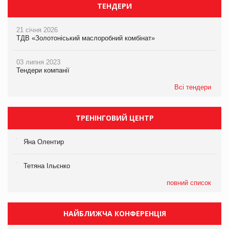
ТЕНДЕРИ
21 січня 2026
ТДВ «Золотоніський маслоробний комбінат»
03 липня 2023
Тендери компанії
Всі тендери
ТРЕНІНГОВИЙ ЦЕНТР
Яна Олентир
Тетяна Ільєнко
повний список
НАЙБЛИЖЧА КОНФЕРЕНЦІЯ