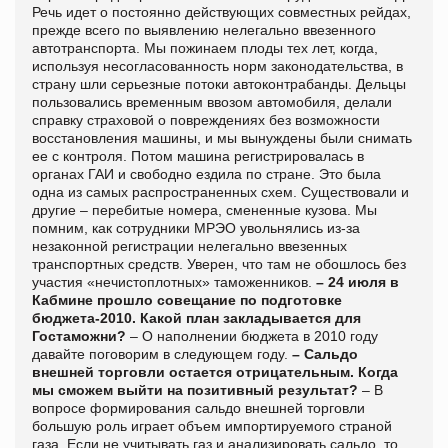
Речь идет о постоянно действующих совместных рейдах,
прежде всего по выявлению нелегально ввезенного
автотранспорта. Мы пожинаем плоды тех лет, когда,
используя несогласованность норм законодательства, в
страну шли серьезные потоки автоконтрабанды. Дельцы
пользовались временным ввозом автомобиля, делали
справку страховой о повреждениях без возможности
восстановления машины, и мы вынуждены были снимать
ее с контроля. Потом машина регистрировалась в
органах ГАИ и свободно ездила по стране. Это была
одна из самых распространенных схем. Существовали и
другие – перебитые номера, смененные кузова. Мы
помним, как сотрудники МРЭО увольнялись из-за
незаконной регистрации нелегально ввезенных
транспортных средств. Уверен, что там не обошлось без
участия «нечистоплотных» таможенников.
– 24 июля в
Кабмине прошло совещание по подготовке
бюджета-2010. Какой план закладывается для
Гостаможни?
– О наполнении бюджета в 2010 году
давайте поговорим в следующем году.
– Сальдо
внешней торговли остается отрицательным. Когда
мы сможем выйти на позитивный результат?
– В
вопросе формирования сальдо внешней торговли
большую роль играет объем импортируемого страной
газа. Если не учитывать газ и анализировать сальдо, то