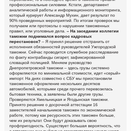
профессиональные силовики. Кстати, департамент
аналитической работы и информационного мониторинга,
который курирует Александр Мухин, дает результат по
90% проведенных мероприятий. По итогам проверок мы
получаем или протоколы о нарушении таможенных
правил, или уголовные дела.
– На заседании коллегии
таможни поднимался вопрос кадровых
перестановок?
– Я принял решение отстранить от
исполнения обязанностей руководителей Ужгородской
таможни. Сейчас проводится служебное расследование
по факту контрабанды сигарет, зафиксированной
словацкой полицией. Меняем руководство
Днепропетровской таможни – здесь грузы системно
оформляются по минимальной стоимости, идет «серый»
импорт. На днях совместно с СБУ мы приостановили
таможенное оформление нескольких десятков
автомобилей, которыми среди прочего перевозилась
бытовая техника, а заявлены были другие грузы.
Проверяются Хмельницкая и Ягодынская таможни.
Принято решение о досрочной аттестации 16
заместителей начальников таможен по экономической
работе, потому как ресурсность этих таможен больше,
чем их результат. Они будут доказывать свою
профпригодность. Существует большая вероятность, что
с аттестации они выйдут не заместителями начальников.