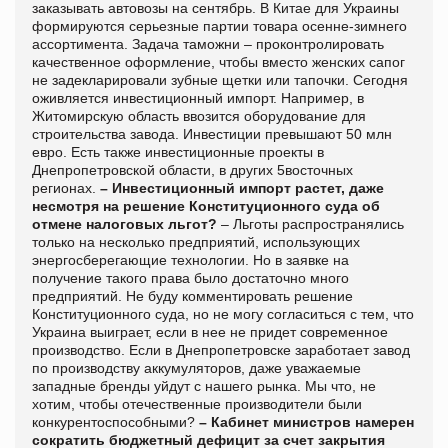
заказывать автовозы на сентябрь. В Китае для Украины
формируются серьезные партии товара осенне-зимнего
ассортимента. Задача таможни – проконтролировать
качественное оформление, чтобы вместо женских сапог
не задекларировали зубные щетки или тапочки. Сегодня
оживляется инвестиционный импорт. Например, в
Житомирскую область ввозится оборудование для
строительства завода. Инвестиции превышают 50 млн
евро. Есть также инвестиционные проекты в
Днепропетровской области, в других 5восточных
регионах.
– Инвестиционный импорт растет, даже
несмотря на решение Конституционного суда об
отмене налоговых льгот?
– Льготы распространялись
только на несколько предприятий, использующих
энергосберегающие технологии. Но в заявке на
получение такого права было достаточно много
предприятий. Не буду комментировать решение
Конституционного суда, но не могу согласиться с тем, что
Украина выиграет, если в нее не придет современное
производство. Если в Днепропетровске заработает завод
по производству аккумуляторов, даже уважаемые
западные бренды уйдут с нашего рынка. Мы что, не
хотим, чтобы отечественные производители были
конкурентоспособными?
– Кабинет министров намерен
сократить бюджетный дефицит за счет закрытия