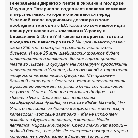
Генеральный директор Nestle в Украине и Молдове
Маурицио Патарнелло поделился планами компании
и перспективах, которые открываются перед
Украиной после подписания договора о зоне
свободной торговли с ЕС.
Какой объем инвестиций
планирует направить компания в Украину в
ближайшие 5-10 лет? В какие категории вы готовы
продолжать инвестировать?
Мы уже инвестировали
около 250 млн долларов в развитие украинского
бизнеса. И еще 25 млн швейцарских франков будет
инвестировано в развитие бизнес-сервис-центра
Nestle во Львове. В будущем мы планируем продолжить
инвестировать в Украине, для того чтобы нарастить
мощности на всех наших фабриках. Мы признаем
большой потенциал Украины и хотим инвестировать
в развитие экономики страны и быть составляющей
ее роста.
У нас в Украине несколько фабрик – во
Львове, Луцке, Харькове, мы продвигаем
международные бренды, такие как KitKat, Nescafe, Lion.
У нас очень сильные бренды в кормах для животных, в
категории «готовые завтраки». Мы не исключаем
выхода и в другие категории, в которых Nestle
является мировым лидером. Среди таких категорий –
водный бизнес, где у Nestle лидерские позиции в мире и
который не представлен в Украине. Но это не