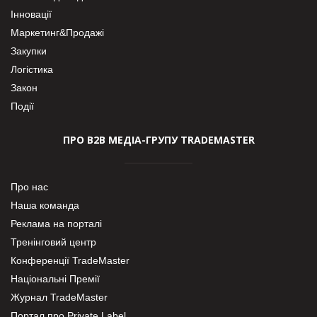
Інновації
Маркетинг&Продажі
Закупки
Логістика
Закон
Події
ПРО В2В МЕДІА-ГРУПУ TRADEMASTER
Про нас
Наша команда
Реклама на порталі
Тренінговий центр
Конференції TradeMaster
Національні Премії
Журнал TradeMaster
Портал про Private Label