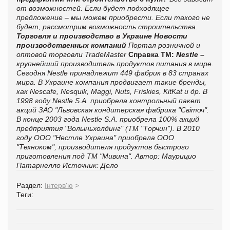
от возможностей. Если будет подходящее
предложение – мы можем приобрести. Если такого не
будет, рассмотрим возможность строительства
.
Торговля и производство в Украине
Новости
производственных компаний
Портал розничной и
оптовой торговли TradeMaster
Справка ТМ:
Nestle –
крупнейший производитель продуктов питания в мире.
Сегодня Nestle принадлежит 449 фабрик в 83 странах
мира. В Украине компания продвигает такие бренды,
как Nescafe, Nesquik, Maggi, Nuts, Friskies, KitKat и др. В
1998 году Nestle S.A. приобрела контрольный пакет
акций ЗАО "Львовская кондитерская фабрика "Світоч".
В конце 2003 года Nestle S.A. приобрела 100% акций
предприятия "Волыньхолдинг" (ТМ "Торчин"). В 2010
году ООО "Нестле Украина" приобрела ООО
"Техноком", производителя продуктов быстрого
приготовления под ТМ "Мивина".
Автор:
Маурицио
Патарнелло
Источник:
Дело
Раздел:
Інтерв'ю
>
Теги: