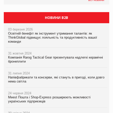
якого покупці не очікують побачити на платформі
НОВИНИ B2B
03 березня 2026
Освітній бенефіт як інструмент утримання талантів: як
ThinkGlobal підвищує лояльність та продуктивність вашої
команди
31 жовтня 2024
Компанія Rarog Tactical Gear презентувала надлегкі керамічні
бронеплити
31 липня 2024
Напівфабрикати та консерви, які стануть в пригоді, коли довго
нема світла
24 червня 2024
Meest Пошта і Shop-Express розширюють можливості
українських підприємців