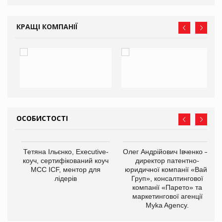
КРАЩІ КОМПАНІЇ
ОСОБИСТОСТІ
,
Тетяна Ільєнко, Executive-
Олег Андрійович Івченко —
ОВ
коуч, сертифікований коуч
директор патентно-
МСС ICF, ментор для
юридичної компанії «Вайз
лідерів
Груп», консалтингової
компанії «Парето» та
маркетингової агенції
Myka Agency.