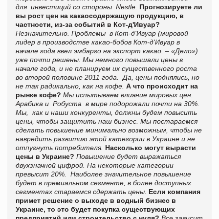
для инвестиций со стороны Nestle.
Прогнозируете ли
вы рост цен на какаосодержащую продукцию, в
частности, из-за событий в Кот-д'Ивуар?
Незначительно. Проблемы в Кот-д'Ивуар (мировой
лидер в производстве какао-бобов Кот-д'Ивуар в
начале года ввел эмбарго на экспорт какао. – «Дело»)
уже почти решены. Мы немного повышали цены в
начале года, и не планируем их существенного роста
во второй половине 2011 года. Да, цены поднялись, но
не так радикально, как на кофе.
А что происходит на
рынке кофе?
Мы испытываем влияние мировых цен.
Арабика и Робуста в мире подорожали почти на 30%.
Мы, как и наши конкуренты, должны будем повысить
цены, чтобы защитить наш бизнес. Мы постараемся
сделать повышение минимально возможным, чтобы не
навредить развитию этой категории в Украине и не
отпугнуть потребителя.
Насколько могут вырасти
цены в Украине?
Повышение будет выражаться
двухзначной цифрой. На некоторые категории
превысит 20%. Наиболее значительное повышение
будет в премиальном сегменте, в более доступных
сегментах стараемся сдержать цены.
Если компания
примет решение о выходе в водный бизнес в
Украине, то это будет покупка существующих
предприятий или строительство с нуля?
Все зависит