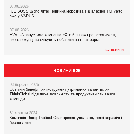
07.08.2026
07.08.2026
Продажі Hugo Boss впали на 9%
ICE BOSS цього літа! Новинка морозива від власної ТМ Varto
06.08.2026
вже у VARUS
Смачна новинка для хвостатих: у VARUS з’явилися паучі
07.08.2026
Varto Paw expert від власної ТМ Varto!
Франція заборонила рекламні дзвінки без згоди клієнтів
07.08.2026
EVA.UA запустила кампанію «Хто б знав» про асортимент,
05.08.2026
якого покупці не очікують побачити на платформі
Мережа супермаркетів VARUS купує мережу магазинів
формату convenience store КОЛО: об’єднана компанія
налічуватиме 374 магазини
всі новини
НОВИНИ B2B
03 березня 2026
Освітній бенефіт як інструмент утримання талантів: як
ThinkGlobal підвищує лояльність та продуктивність вашої
команди
31 жовтня 2024
Компанія Rarog Tactical Gear презентувала надлегкі керамічні
бронеплити