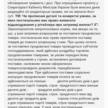
обговорення тривають і досі.
При опрацюванні проекту у
Секретаріаті Кабінету Міністрів України були внесені деякі
редакційні літ-редакторські правки, які не змінили його
суті.
ТМ: Чи прописані деталі та конкретні умови, за
яких постачальник має право вимагати
відшкодування у рітейлера при затримці виплат?
ІГ:
Законопроектом запропонована норма, яка вказує на те,
що, у разі затримки розрахунків за поставлені продовольчі
товари, постачальник має право припинити поставку
товарів до повного розрахунку з ним.
При цьому оплата
за поставлені продовольчі товари проводиться суб’єктом
господарювання, який здійснює роздрібну торгівлю
продовольчими товарами, за умови передачі йому
постачальником у строки, встановлені договором
поставки, належним чином оформлених
товаросупровідних документів, передбачених
законодавством.
При здійсненні поставки соціально
значущих продовольчих товарів оплата за них
здійснюється не пізніше: · десяти робочих днів з дня
отримання партії товарів, строк придатності яких менше
десяти днів; · тридцяти робочих днів з дня
отримання партії товарів, строк придатності яких від
десяти до тридцяти днів;
·
сорока п’яти робочих днів
з дня отримання партії товарів, строк придатності яких
понад тридцять днів.
У разі, коли постачальник