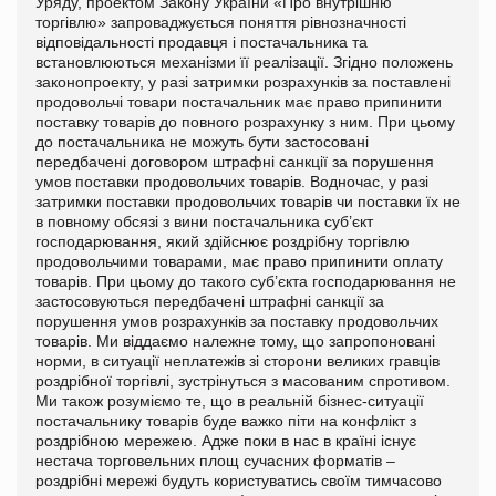
Уряду, проектом Закону України «Про внутрішню
торгівлю» запроваджується поняття рівнозначності
відповідальності продавця і постачальника та
встановлюються механізми її реалізації.
Згідно положень
законопроекту, у разі затримки розрахунків за поставлені
продовольчі товари постачальник має право припинити
поставку товарів до повного розрахунку з ним. При цьому
до постачальника не можуть бути застосовані
передбачені договором штрафні санкції за порушення
умов поставки продовольчих товарів. Водночас, у разі
затримки поставки продовольчих товарів чи поставки їх не
в повному обсязі з вини постачальника суб’єкт
господарювання, який здійснює роздрібну торгівлю
продовольчими товарами, має право припинити оплату
товарів. При цьому до такого суб’єкта господарювання не
застосовуються передбачені штрафні санкції за
порушення умов розрахунків за поставку продовольчих
товарів. Ми віддаємо належне тому, що запропоновані
норми, в ситуації неплатежів зі сторони великих гравців
роздрібної торгівлі, зустрінуться з масованим спротивом.
Ми також розуміємо те, що в реальній бізнес-ситуації
постачальнику товарів буде важко піти на конфлікт з
роздрібною мережею. Адже поки в нас в країні існує
нестача торговельних площ сучасних форматів –
роздрібні мережі будуть користуватись своїм тимчасово