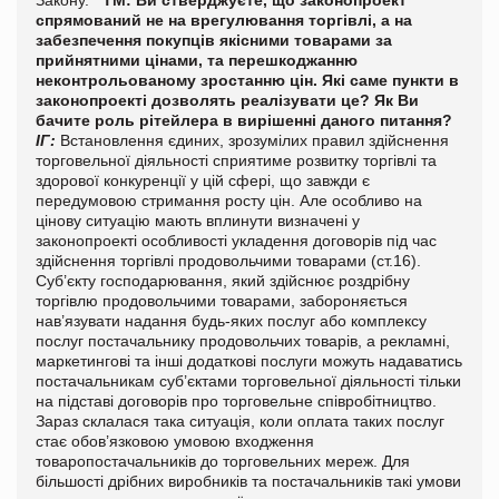
спрямований не на врегулювання торгівлі, а на
забезпечення покупців якісними товарами за
прийнятними цінами, та перешкоджанню
неконтрольованому зростанню цін. Які саме пункти в
законопроекті дозволять реалізувати це? Як Ви
бачите роль рітейлера в вирішенні даного питання?
ІГ:
Встановлення єдиних, зрозумілих правил здійснення
торговельної діяльності сприятиме розвитку торгівлі та
здорової конкуренції у цій сфері, що завжди є
передумовою стримання росту цін. Але особливо на
цінову ситуацію мають вплинути визначені у
законопроекті особливості укладення договорів під час
здійснення торгівлі продовольчими товарами (ст.16).
Суб’єкту господарювання, який здійснює роздрібну
торгівлю продовольчими товарами, забороняється
нав’язувати надання будь-яких послуг або комплексу
послуг постачальнику продовольчих товарів, а рекламні,
маркетингові та інші додаткові послуги можуть надаватись
постачальникам суб’єктами торговельної діяльності тільки
на підставі договорів про торговельне співробітництво.
Зараз склалася така ситуація, коли оплата таких послуг
стає обов’язковою умовою входження
товаропостачальників до торговельних мереж. Для
більшості дрібних виробників та постачальників такі умови