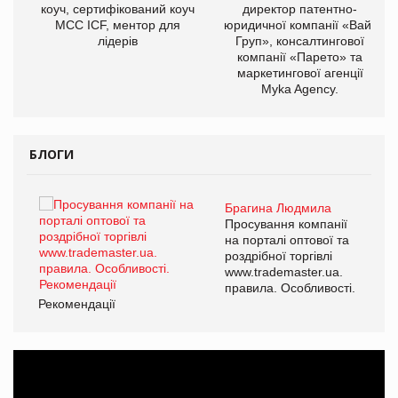
ОВ
коуч, сертифікований коуч
директор патентно-
МСС ICF, ментор для
юридичної компанії «Вайз
лідерів
Груп», консалтингової
компанії «Парето» та
маркетингової агенції
Myka Agency.
БЛОГИ
Брагина Людмила
ї
Просування компанії
а
на порталі оптової та
роздрібної торгівлі
www.trademaster.ua.
і.
правила. Особливості.
Рекомендації
Ре