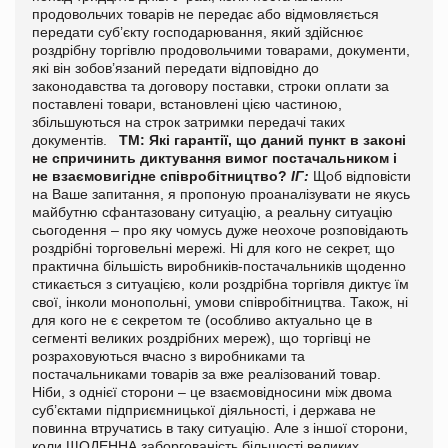
продовольчих товарів не передає або відмовляється
передати суб’єкту господарювання, який здійснює
роздрібну торгівлю продовольчими товарами, документи,
які він зобов’язаний передати відповідно до
законодавства та договору поставки, строки оплати за
поставлені товари, встановлені цією частиною,
збільшуються на строк затримки передачі таких
документів.
ТМ: Які гарантії, що даний пункт в законі
не спричинить диктування вимог постачальником і
не взаємовигідне співробітництво?
ІГ:
Щоб відповісти
на Ваше запитання, я пропоную проаналізувати не якусь
майбутню сфантазовану ситуацію, а реальну ситуацію
сьогодення – про яку чомусь дуже неохоче розповідають
роздрібні торговельні мережі.
Ні для кого не секрет, що
практична більшість виробників-постачальників щоденно
стикається з ситуацією, коли роздрібна торгівля диктує їм
свої, інколи монопольні, умови співробітництва.
Також, ні
для кого не є секретом те (особливо актуально це в
сегменті великих роздрібних мереж), що торгівці не
розраховуються вчасно з виробниками та
постачальниками товарів за вже реалізований товар.
Ніби, з однієї сторони – це взаємовідносини між двома
суб’єктами підприємницької діяльності, і держава не
повинна втручатись в таку ситуацію.
Але з іншої сторони,
коли ЩОДЕННА заборгованість більшості великих