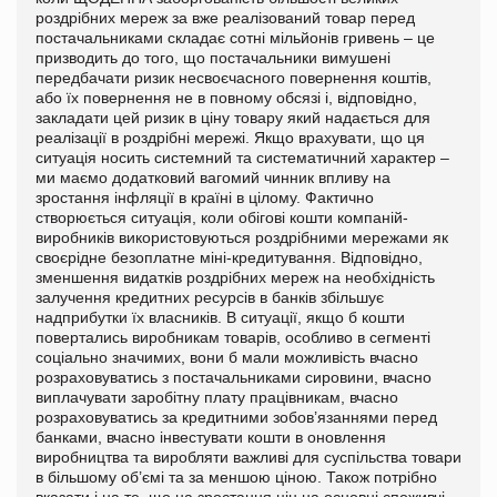
роздрібних мереж за вже реалізований товар перед
постачальниками складає сотні мільйонів гривень – це
призводить до того, що постачальники вимушені
передбачати ризик несвоєчасного повернення коштів,
або їх повернення не в повному обсязі і, відповідно,
закладати цей ризик в ціну товару який надається для
реалізації в роздрібні мережі.
Якщо врахувати, що ця
ситуація носить системний та систематичний характер –
ми маємо додатковий вагомий чинник впливу на
зростання інфляції в країні в цілому.
Фактично
створюється ситуація, коли обігові кошти компаній-
виробників використовуються роздрібними мережами як
своєрідне безоплатне міні-кредитування. Відповідно,
зменшення видатків роздрібних мереж на необхідність
залучення кредитних ресурсів в банків збільшує
надприбутки їх власників. В ситуації, якщо б кошти
повертались виробникам товарів, особливо в сегменті
соціально значимих, вони б мали можливість вчасно
розраховуватись з постачальниками сировини, вчасно
виплачувати заробітну плату працівникам, вчасно
розраховуватись за кредитними зобов’язаннями перед
банками, вчасно інвестувати кошти в оновлення
виробництва та виробляти важливі для суспільства товари
в більшому об’ємі та за меншою ціною.
Також потрібно
вказати і на те, що на зростання цін на основні споживчі