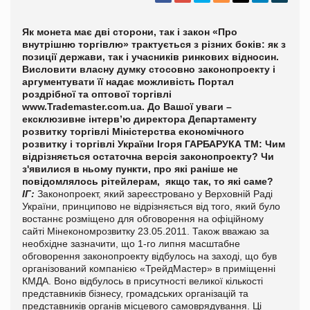
Як монета має дві сторони, так і закон «Про
внутрішню торгівлю» трактується з різних боків: як з
позиції держави
,
так і учасників ринкових відносин.
Висловити власну думку стосовно законопроекту і
аргументувати її надає можливість Портал
роздрібної та оптової торгівлі
www.Trademaster.com.ua. До Вашої уваги –
ексклюзивне інтерв’ю директора Департаменту
розвитку торгівлі Міністерства економічного
розвитку і торгівлі України Ігоря ГАРБАРУКА
ТМ: Чим
відрізняється остаточна версія законопроекту? Чи
з'явилися в ньому пункти, про які раніше не
пов
і
домлялось
рітейлерам, якщо так, то які саме?
ІГ:
Законопроект, який зареєстровано у Верховній Раді
України, принципово не відрізняється від того, який було
востаннє розміщено для обговорення на офіційному
сайті Мінекономрозвитку 23.05.2011.
Також вважаю за
необхідне зазначити, що 1-го липня масштабне
обговорення законопроекту відбулось на заході, що був
організований компанією «ТрейдМастер» в приміщенні
КМДА. Воно відбулось в присутності великої кількості
представників бізнесу, громадських організацій та
представників органів місцевого самоврядування. Ці