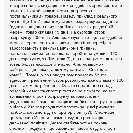
товари впливає ситуація, коли роздрібні мережі системно
намагаються збільшити термін розрахунків з
постачальниками товарів.
Наведу приклад з реального
життя.
Ще 1,5-2 роки тому строк розрахунку за наданий
(одним з національних виробників великій роздрібній
мережі) товар складав 45 днів.
На сьогодні строк
розрахунку = 90 днів. Але враховуючи те, що в роздрібної
мережі перед постачальником є постійна перехідна
заборгованість в декілька мільйонів гривень,
постачальнику запропоновано перейти на умови = 120
днів розрахунку, з обіцянкою (!), що після цього платежі за
товар будуть надходити вчасно.
Але, як відомо -
«обіцянка-цяцянка», а декому радість… Спитаєте
чому?!.. Тому що по наведеному прикладу бізнес-
відносин, «реальний» строк розрахунку вже складає
<
180
днів..
Також потрібно не забувати і про те, що серед
роздрібних мереж спостерігається не тільки тенденція
збільшення строків розрахунку за товар, але й
додаткового
збільшення націнки на більшість груп товарів
в цілому.
Хто ж в результаті платить за ці всі ризики та
незбалансованість дій операторів ринку?!..
С
поживач
-
громадянин України.
І саме тому, що реалізація
державної політики цінової стабільності на основні
споживчі продукти – це важливий пріоритет діяльності