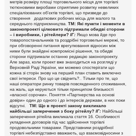
метрів розміру площі торговельного місця для торгівлі
тютюновими виробами сприятиме розвитку невеликих
спеціалізованих об'єктів торгівлі, що призведе до
створення додаткових робочих місць для малого та
середнього підприємництва.
ТМ: Які пункти і моменти в
законопроекті цілковито підтримали обидві сторони
– і виробники, і рітейлери?
ІГ:
Якщо мова йде про
товаропостачальників та роздрібні торговельні мережі, то
при обговоренні питання врегулювання відносин між
ними були знайдені компромісні рішення, та обидві
сторони підтримали останню редакцію законопроекту.
Але зараз, коли проект вже знаходиться на розгляді у
Верховній Раді України, ми можемо спостерігати що
кожна зі сторін знову на перший план ставить виключно
свої інтереси.
Про що це свідчить?..
Тільки про те, що
наші оператори ринку товарів повсякденного споживання,
на жаль, ще керуються тільки принципом близькості
«власної сорочки».
Поняття «Партнерства на основі
довіри» один до одного і до інтересів держави, в них поки
відсутні.
ТМ: Що в проекті закону викликало
найбільші заперечення з боку рітейлу?
ІГ:
Найбільші
заперечення рітейла викликала стаття 16. Особливості
укладення договорів під час здійснення торгівлі
продовольчими товарами.
Представники роздрібної
торгівлі небезпідставно вважають, що взаємовідносини з