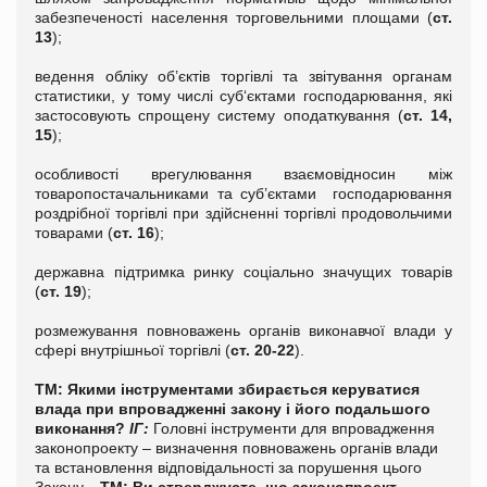
забезпеченості населення торговельними площами (
ст.
13
);
ведення обліку об’єктів торгівлі та звітування органам
статистики, у тому числі суб‘єктами господарювання, які
застосовують спрощену систему оподаткування (
ст. 14,
15
);
особливості врегулювання взаємовідносин між
товаропостачальниками та суб’єктами
господарювання
роздрібної торгівлі при здійсненні торгівлі продовольчими
товарами (
ст. 16
);
державна підтримка ринку соціально значущих товарів
(
ст. 19
);
розмежування повноважень органів виконавчої влади у
сфері внутрішньої торгівлі (
ст. 20-22
).
ТМ: Якими інструментами збирається керуватися
влада при впровадженні закону і його подальшого
виконання?
ІГ:
Головні інструменти для впровадження
законопроекту – визначення повноважень органів влади
та встановлення відповідальності за порушення цього
Закону.
ТМ: Ви стверджуєте, що законопроект