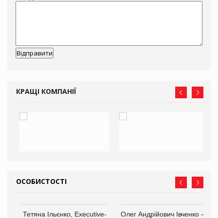
КРАЩІ КОМПАНІЇ
ОСОБИСТОСТІ
,
Тетяна Ільєнко, Executive-
Олег Андрійович Івченко —