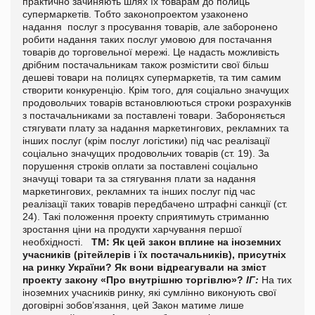
практично зачиняють шлях їх товарам до полиць
супермаркетів. Тобто законопроектом узаконено
надання послуг з просування товарів, але заборонено
робити надання таких послуг умовою для постачання
товарів до торговельної мережі. Це надасть можливість
дрібним постачальникам також розмістити свої більш
дешеві товари на полицях супермаркетів, та тим самим
створити конкуренцію.
Крім того, для соціально значущих
продовольчих товарів встановлюються строки розрахунків
з постачальниками за поставлені товари.
Забороняється
стягувати плату за надання маркетингових, рекламних та
інших послуг (крім послуг логістики) під час реалізації
соціально значущих продовольчих товарів (ст. 19).
За
порушення строків оплати за поставлені соціально
значущі товари та за стягування плати за надання
маркетингових, рекламних та інших послуг під час
реалізації таких товарів передбачено штрафні санкції (ст.
24).
Такі положення проекту сприятимуть стриманню
зростання ціни на продукти харчування першої
необхідності.
ТМ: Як цей закон вплине на іноземних
учасників (рітейлерів і їх постачальників), присутніх
на ринку України? Як вони відреагували на зміст
проекту закону «Про внутрішню торгівлю»?
ІГ:
На тих
іноземних учасників ринку, які сумлінно виконують свої
договірні зобов’язання, цей Закон матиме лише