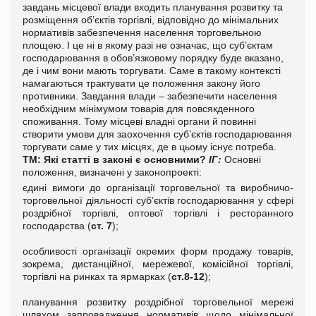
завдань місцевої влади входить планування розвитку та
розміщення об’єктів торгівлі, відповідно до мінімальних
нормативів забезпечення населення торговельною
площею. І це ні в якому разі не означає, що суб’єктам
господарювання в обов’язковому порядку буде вказано,
де і чим вони мають торгувати. Саме в такому контексті
намагаються трактувати це положення закону його
противники.
Завдання влади – забезпечити населення
необхідним мінімумом товарів для повсякденного
споживання. Тому місцеві владні органи й повинні
створити умови для заохочення суб’єктів господарювання
торгувати саме у тих місцях, де в цьому існує потреба.
ТМ: Які статті в законі є основними?
ІГ:
Основні
положення, визначені у законопроекті:
єдині вимоги до організації торговельної та виробничо-
торговельної діяльності суб’єктів господарювання у сфері
роздрібної торгівлі, оптової торгівлі і ресторанного
господарства (
ст. 7
);
особливості організації окремих форм продажу товарів,
зокрема,
дистанційної, мережевої, комісійної торгівлі,
торгівлі на ринках та ярмарках (
ст.8-12
);
планування розвитку роздрібної торговельної мережі
шляхом запровадження нормативів щодо мінімальної