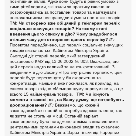
позитивний вплив. Адже вони будуть в рівних умовах з
тими рітейлерами, які взяли за практику вчасно не
розраховуватись за поставлені товари та нав’язувати
постачальникам несправедливі умови поставки товарів.
ТМ: Чи створено вже обіцяний рітейлерам перелік
соціально значущих товарів? На якому етапі
введення цього списку в дію? Чому знадобилося
стільки часу для створення даного переліку?
ІГ:
Проектом передбачено, що перелік соціально значущих
товарів визначається Кабінетом Міністрів України.
Сьогодні діє старий перелік, який затверджений
постановою КМУ від 13.06.2002 № 803. Вважаємо, що
цей перелік надто великий та не конкретизований. З
введенням в дію Закону «Про внутрішню торгівлю», цей
перелік буде переглянуто у бік скорочення та
конкретизації. Раніше я вже посилався, як приклад, на
список товарів згідно «Меморандуму порозуміння», а це
всього 15 найменувань товарів.
ТМ: Чи існують
моменти в законі, які, на Вашу думку, ще потребують
доопрацювання?
ІГ:
Вважаємо, що кожний
законодавчий акт постійно потребує вдосконалення, так
як життя не стоїть на місці. Останній варіант
законопроекту було погоджено зі всіма зацікавленими
центральними органами виконавчої влади та схвалено
Кабінетом Міністрів України. Зараз тільки від Народних