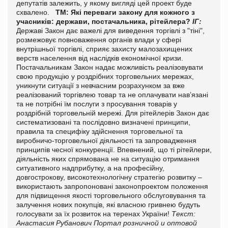
депутатів залежить, у якому вигляді цей проект буде
схвалено.
ТМ: Які переваги закону для кожного з
учасників: держави, постачальника, рітейлера?
ІГ:
Державі Закон дає важелі для виведення торгівлі з "тіні",
розмежовує повноваження органів влади у сфері
внутрішньої торгівлі, сприяє захисту малозахищених
верств населення від наслідків економічної кризи.
Постачальникам Закон надає можливість реалізовувати
свою продукцію у роздрібних торговельних мережах,
уникнути ситуації з невчасним розрахунком за вже
реалізований торгівлею товар та не оплачувати нав’язані
та не потрібні їм послуги з просування товарів у
роздрібній торговельній мережі.
Для рітейлерів Закон дає
систематизовані та послідовно визначені принципи,
правила та специфіку здійснення торговельної та
виробничо-торговельної діяльності та запровадження
принципів чесної конкуренції.
Впевнений, що ті рітейлери,
діяльність яких спрямована не на ситуацію отримання
ситуативного надприбутку, а на професійну,
довгострокову, високотехнологічну стратегію розвитку –
використають запропоновані законопроектом положення
для підвищення якості торговельного обслуговування та
залучення нових покупців, які власною гривнею будуть
голосувати за їх розвиток на теренах України!
Текст:
Анастасия Рубанович
Портал розничной и оптовой