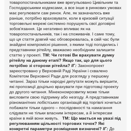
товаропостачальниками вже врегульовано Цивільним та
Господарськими кодексами, а все інше в ринкових умовах
має регулювати сам ринок.
Але, як зазначалось вже
раніше, потрібно враховувати, коли в кризовій ситуації
торговельні мережі системно порушують свої договірні
зобов’язання. Це негативно впливає як на
товаропостачальників, так і на споживачів. І саме тому,
що ця стаття довгий час обговорювалась, в свій час були
знайдені компромісні рішення, з якими тоді погодились і
представники рітейлу, вважаємо необхідним залишити
статтю у проекті.
ТМ: Чи готові Ви врахувати думку
рітейлу на даному етапі? Якщо так, що для цього
потрібно зі сторони рітейла?
ІГ:
Законопроект
зареєстровано у Верховній Раді України і схвалено
Комітетом Верховної Ради для розгляду у першому
читанні. Зараз тільки народні депутати можуть вирішити,
які пропозиції доцільно врахувати при підготовці проекту
до другого читання. Мінекономрозвитку може тільки
висловити свою підтримку або незгоду. А представникам
різноманітних лобістських організацій від торгівлі хочеться
побажати тільки одного – послідовності та намагання
слідувати не тільки власним інтересам, а й інтересам
країни в якій вони живуть.
ТМ: Що мається на увазі під
регулюванням щільності торгових точок? Які
конкретні параметри розміщення визначені?
ІГ:
До