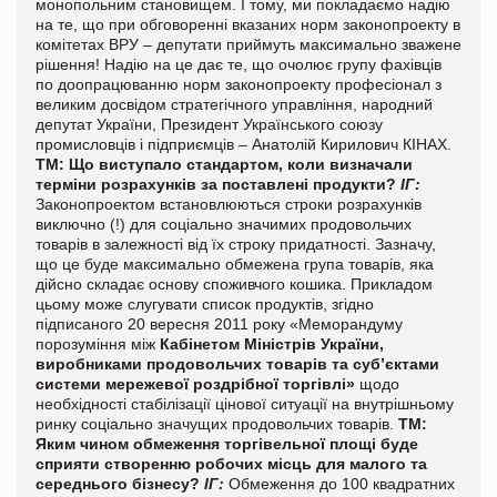
монопольним становищем. І тому, ми покладаємо надію
на те, що при обговоренні вказаних норм законопроекту в
комітетах ВРУ – депутати приймуть максимально зважене
рішення! Надію на це дає те, що очолює групу фахівців
по доопрацюванню норм законопроекту професіонал з
великим досвідом стратегічного управління, народний
депутат України, Президент Українського союзу
промисловців і підприємців – Анатолій Кирилович КІНАХ.
ТМ:
Що виступало стандартом, коли визначали
терміни розрахунків за поставлені продукти?
ІГ:
Законопроектом встановлюються строки розрахунків
виключно (!) для соціально значимих продовольчих
товарів в залежності від їх строку придатності. Зазначу,
що це буде максимально обмежена група товарів, яка
дійсно складає основу споживчого кошика. Прикладом
цьому може слугувати список продуктів, згідно
підписаного 20 вересня 2011 року «Меморандуму
порозуміння між
Кабінетом Міністрів України,
виробниками
продовольчих товарів та суб’єктами
системи мережевої роздрібної торгівлі»
щодо
необхідності стабілізації цінової ситуації на внутрішньому
ринку соціально значущих продовольчих товарів.
ТМ:
Яким чином обмеження торгівельної площі буде
сприяти створенню робочих місць для малого та
середнього бізнесу?
ІГ:
Обмеження до 100 квадратних