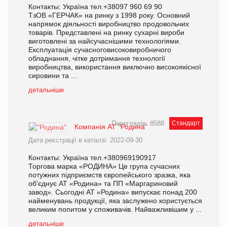
Контакты: Україна тел.+38097 960 69 90
ТзОВ «ГЕРЧАК» на ринку з 1998 року. Основний
напрямок діяльності виробництво продовольчих
товарів. Представлені на ринку сухарні вироби
виготовлені за найсучаснішими технологіями.
Експлуатація сучасноговисоковиробничого
обладнання, чітке дотримання технології
виробництва, використання виключно високоякісної
сировини та ...
детальніше
Переглядів: 8588
Стандарт
Компанія АТ "Родина"
Дата реєстрації в каталзі: 2022-09-30
Контакты: Україна тел.+380969190917
Торгова марка «РОДИНА» Це група сучасних
потужних підприємств європейського зразка, яка
об’єднує АТ «Родина» та ПП «Маргариновий
завод». Сьогодні АТ «Родина» випускає понад 200
найменувань продукції, яка заслужено користується
великим попитом у споживачів. Найважливішим у ...
детальніше