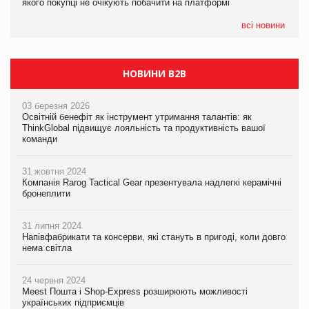
якого покупці не очікують побачити на платформі
Мережа супермаркетів VARUS купує мережу магазинів
формату convenience store КОЛО: об’єднана компанія
налічуватиме 374 магазини
всі новини
НОВИНИ B2B
03 березня 2026
Освітній бенефіт як інструмент утримання талантів: як
ThinkGlobal підвищує лояльність та продуктивність вашої
команди
31 жовтня 2024
Компанія Rarog Tactical Gear презентувала надлегкі керамічні
бронеплити
31 липня 2024
Напівфабрикати та консерви, які стануть в пригоді, коли довго
нема світла
24 червня 2024
Meest Пошта і Shop-Express розширюють можливості
українських підприємців