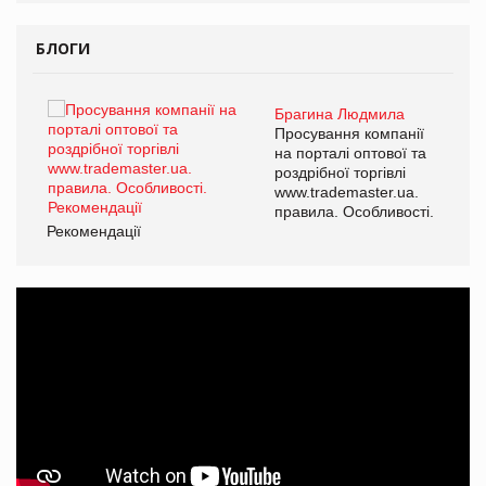
БЛОГИ
Брагина Людмила
ї
Просування компанії
а
на порталі оптової та
роздрібної торгівлі
www.trademaster.ua.
і.
правила. Особливості.
Рекомендації
Ре