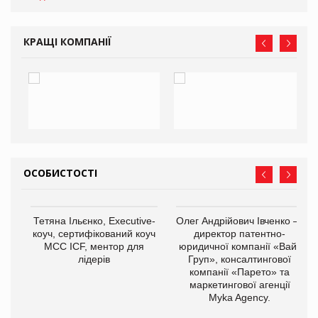
КРАЩІ КОМПАНІЇ
ОСОБИСТОСТІ
,
Тетяна Ільєнко, Executive-
Олег Андрійович Івченко —
ОВ
коуч, сертифікований коуч
директор патентно-
МСС ICF, ментор для
юридичної компанії «Вайз
лідерів
Груп», консалтингової
компанії «Парето» та
маркетингової агенції
Myka Agency.