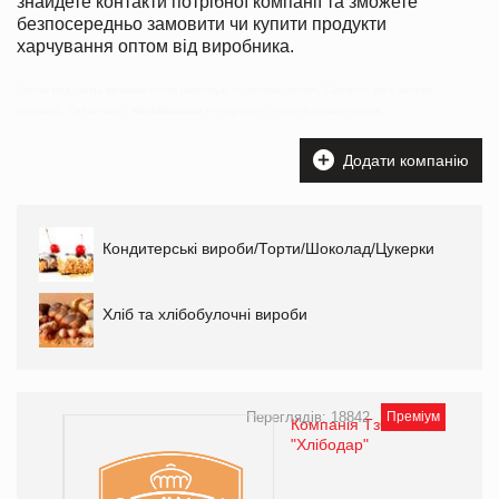
знайдете контакти потрібної компанії та зможете
безпосередньо замовити чи купити продукти
харчування оптом від виробника.
Купить
продукты питания
оптом напрямую от, производителя. Смотреть весь каталог
компаний. Свяжитесь с
поставщиком
и напрямую обсудите детали сделки.
Додати компанію
Кондитерські вироби/Торти/Шоколад/Цукерки
Хліб та хлібобулочні вироби
Переглядів: 18842
Преміум
Компанія ТзОВ
"Хлібодар"