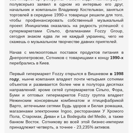
полувсерьез заявил в одном из интервью его друг,
начальник и компаньон Владимир Костельман, заняться
торговлей в середине 1990-х товарищи решили для того,
чтобы профинансировать собственный музыкальный
проект. Инициатива оказалась на редкость успешной: с
супермаркетами Сільпо, флагманами Fozzy Group,
сегодня знаком едва ли не каждый украинец, чего не
скажешь о музыкальном творчестве давних приятелей.
Начав с мелкооптовых поставок продуктов питания в
Днепропетровске, Сотников с товарищами к концу
1990-х
перебрались в Киев.
Первый гипермаркет Fozzy открылся в Вишневом
в 1998
году
, нынче компания владеет почти четырьмя сотнями
объектов и развивается более чем в полутора десятках
направлений: кроме сетей супермаркетов Сільпо, Фора,
Буми и оптовых гипермаркетов Fozzy группа владеет
Нежинским консервным комбинатом и птицефабрикой
Варто, аптечными сетями Будь здоров и Белая ромашка,
магазинами электроники Ingoo, ресторанами У Хромого
Пола, Старомак, Диван и La Bodeguita del Medio, а также
банком Восток. Сотникову во всей этой бизнес-империи
принадлежит четверть, а точнее - 23,235% активов.