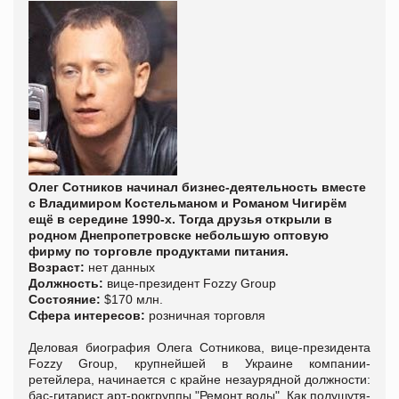
Олег Сотников начинал бизнес-деятельность вместе
с Владимиром Костельманом и Романом Чигирём
ещё в середине 1990-х. Тогда друзья открыли в
родном Днепропетровске небольшую оптовую
фирму по торговле продуктами питания.
Возраст:
нет данных
Должность:
вице-президент Fozzy Group
Состояние:
$170 млн.
Сфера интересов:
розничная торговля
Деловая биография Олега Сотникова, вице-президента
Fozzy Group, крупнейшей в Украине компании-
ретейлера, начинается с крайне незаурядной должности:
бас-гитарист арт-рокгруппы "Ремонт воды". Как полушутя-