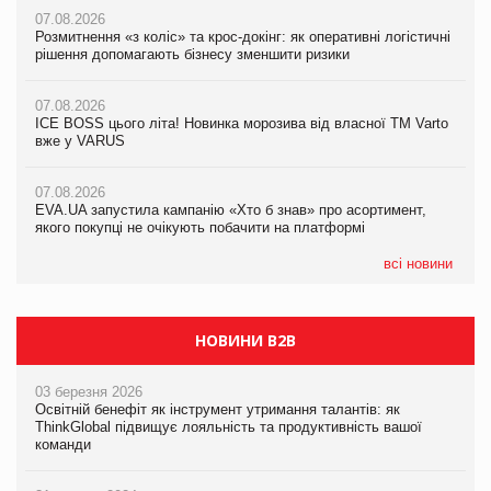
07.08.2026
07.08.2026
Розмитнення «з коліс» та крос-докінг: як оперативні логістичні
07.08.2026
Kraft Heinz скоротила збиток у першому півріччі
рішення допомагають бізнесу зменшити ризики
EVA.UA запустила кампанію «Хто б знав» про асортимент,
якого покупці не очікують побачити на платформі
07.08.2026
07.08.2026
Продажі Hugo Boss впали на 9%
ICE BOSS цього літа! Новинка морозива від власної ТМ Varto
06.08.2026
вже у VARUS
Смачна новинка для хвостатих: у VARUS з’явилися паучі
07.08.2026
Varto Paw expert від власної ТМ Varto!
Франція заборонила рекламні дзвінки без згоди клієнтів
07.08.2026
EVA.UA запустила кампанію «Хто б знав» про асортимент,
05.08.2026
якого покупці не очікують побачити на платформі
Мережа супермаркетів VARUS купує мережу магазинів
формату convenience store КОЛО: об’єднана компанія
налічуватиме 374 магазини
всі новини
НОВИНИ B2B
03 березня 2026
Освітній бенефіт як інструмент утримання талантів: як
ThinkGlobal підвищує лояльність та продуктивність вашої
команди