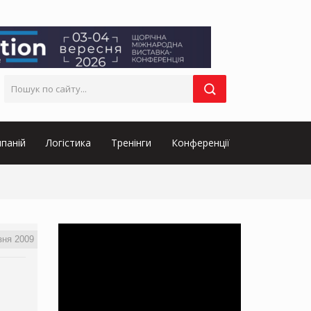
паній
Логістика
Тренінги
Конференції
зня 2009