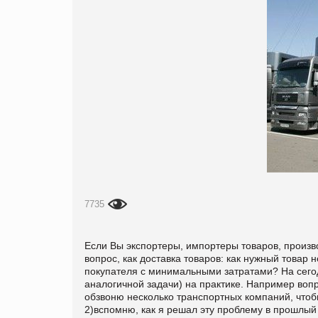
7735
Если Вы экспор­теры, импортеры товаров, производители либо дистрибюторы товаров, то рано или поздно возникает вопрос, как доставка товаров: как нужный товар необходимого каче­ство в нужном количестве доставить на склад покупателя с минимальными затратами? На сегодняшний день существует множест­во способов решения данной (либо аналогич­ной задачи) на практике. Например вопрос доставки товаров можно решить так : 1) открою справочник и обзвоню несколь­ко транспортных компаний, чтобы выбрать приемлемый вариант (по цене и срокам дос­тавки); 2)вспомню, как я решал эту проблему в прошлый раз и позвоню «старому» партнеру 3) мой сосед дядя Ваня (или близкий Дале­кий родственник) купил (одолжил, взял в арен­ду в лизинг) недавно новый (старый не очень старый «Камаз» «Газ» «Иномарку») и навер­няка меня выручит; 4) заключу договор на условиях CIP (DDU) — пусть у отправителя болит голова, как доставить товар и т.д. В результате может получиться, что: 1) уйдет масса времени на применения «метода тыка», а ожидаемого результата так и не достигнем, так как необходимо обладать определенными профессиональ­ными навыками для поиска оптимального решения вопроса доставки товаров; 2)бывший партнер может не работать по необходимому Вам направлению по причине субъективных трудностей (нет визы у водителя,нет «дозволов», нет экспорта импорта на тре­буемом маршруте, нет возможности доставки товаров по Вашим критериям — автомобиль занят гру­зами другого клиента или предлагают более высокий фрахт и т.д.); 3) дядя Ваня, в принципе, хороший парень,но не имеет страхового полиса договора арен­ды на автомобиль разрешительных документов. Хорошо, что Вы это сразу обнаружили, а если нет? Товар загружен, транспортное сред­ство арестовано... 4) транспортная составляющая так или иначе все равно войдет в цену товара и отра­зиться на стоимости партии. При этом, в целомдоставка товаров обойдется дороже, чем если бы Вы нанимали отечественного перевозчика. Что же делать? В реалиях современного бизнеса не для ко­го не секрет, что эффективность процессов доставки товаров во многом зависит от их органи­зации. Продвижение грузов — процесс слож­ный, многоступенчатый и связан не только с транспортировкой товаров. Само понятие «пе­ревозочный процесс» многолико. Оно во мно­гом определяется тем, о каком виде транспор­та идет речь. Несмотря на объединяющий тер­мин «транспорт», условия функционирования его отдельных видов достаточно специфичны. Это предопределяет узкую специализацию в области знаний и практических навыков для каждого из перевозчиков. Профессиональный автомобилист, как правило, недостаточно зна­ком с особенностями перевозок грузов морем, а даже хорошо подготовленный авиатор чаще всего не владеет полностью знаниями в сфере железнодорожного транспорта. Кроме того профессиональные перевозчики отдельных ви­дов транспорта предпочитают не брать на себя исполнение не свойственных им функций. Многочисленная группа фирм — экспорте­ры и импортеры товаров во всех станах ми­ра— также заинтересованы в скорейшем фи­зическом продвижении своей продукции. При этом участник внешнеторговой сделки, на ко­тором лежат обязанности доставки товаров, должен владеть знаниями о коммерческой эксплуатации отдельных видов транспорта. Продавец или покупатель должен уметь оцени­вать многие факторы: состояние внутренних и международных транспортных и инфраструк­турных рынков, транспортную политику отдель­ных государств и международных союзов, меж­дународное законодательство и национальные нормы отдельных стран, характеристики транс­портных средств, условия и технику транспортных операций и пр. И, кроме того, он должен сам работать с грузом. Как поступить в такой ситу­ации? Создать отдел логистики? Но это требу­ет определенных затрат. Практика успешных мировых брендов до­казывает, что эффективность и качество про­цесса товародвижения от грузоотправителя в одной стране до грузополучателя в другой все в большей степени зависят не только от произ­водителя(в т.ч.экспор­теры, импортеры товаров, дистрибюторы товаров) и перевозчика товара, но и от раз­личного рода хозяйствующих субъектов, со­действующих в осуществлении международ­ных перевозок. Такими посредниками в между­народных транспортных операциях могут 