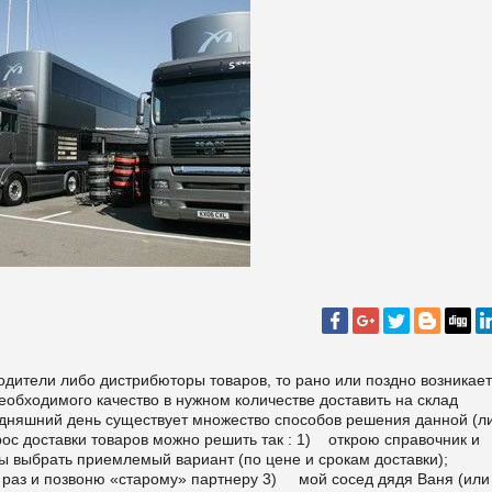
быть отдельные лица, специализированные предп­риятия, фирмы, объединения, корпорации, осу­ществляющие разнообразные функции по по­ручению владельца груза при его перемещении с момента подготовки товара к перевозке до момента доставки товаров и сдачи его конкретному потреби­телю. И здесь главное не растеряться в «джунглях» транспортного рынка. Для этого нужно ра­зобраться, кто что делает и за что отвечает. Потому как зачастую сами представители транспортной отрасли не знают кто они, что и зачем делают. На сегодняшний день в структуре постсо­ветского транспортного рынка можно выделить следующие основные группы компаний, пре­доставляющих транспортный сервис; 1) перевозчики— владельцы транспортных средств; 2) экспедиционные (транспортно-экспедиционные) компании; 3) смешанная форма — перевозчики, пы­тающиеся предоставлять экспедиционные услуги; 4) «случайные» субъекты рынка — компа­нии, для которых транспортный бизнесе не яв­ляется основным, и они могут заниматься им время от времени (чтобы не простаивал собственный автопарк в ожидании собствен­ной загрузки) или в качестве диверсификации основной сферы деятельности компании. Деятельность транспортной компании — перевозчика (которая владеет транспортными средствами) связана с выполнением транспо­ртной работы, т.е. линейного перемещения грузов в пространстве и во времени по задан­ной траектории {т.е. маршруту). Транспортно-экспедиционная компания (ТЭП) (у которой нет на балансе транспортных средств) предостав­ляет именно экспедиционные услуги, т.е. услу­ги, дополнительные к транспортному процессу, но при этом неразрывно с ним связанные. Остановимся подробнее на второй груп­пе. Современный клиент выдвигает новые требования к содержанию понятия «транспортно-экспедиционная деятельность», к каче­ству транспортно-экспедиционной услуги. Сегодня недостаточно просто «найти» авто­мобиль и подтвердить клиенту номера. Смысл деятельности транспортно-экспеди­ционной компании состоит в создании пакета услуг и предоставления клиенту транспортно-экспедиционного сервиса по принципу «чего изволите?» Спрос на исполнение услуг, связанных с транспортным обеспечением внешнеэконо­мической деятельности, породил предложе­ние со стороны фирм, профессионально под­готовленных в указанных выше сферах и го­товых оказывать необходимые услуги. Таким образом, сложились рынки транспортных посреднических услуг как одного из видов международной коммерческой деятельности. Фирмы — транспортные посредники являют­ся профессиональными участниками этих рынков. Такие транспортные фирмы именуются посредниками не только, потому, что свои отношения с грузовладельцами, пере­возчиками, пред приятиями транспортной инфраструктуры и другими они строят на ос­нове договоров поручения и комиссии. Глав­ное заключается в том, что они опосредован­но связывают рынки товарных и транспорт­ных услуг, профессионально владея опытом работы и на тех, и на других. В процессе развития и углубления между­народного разделения труда посреднические функции в товародвижении перестали играть вспомогательный характер и заняли соответ­ствующее их роли и значимое место в повы­шении эффективности и качества доставки товаров, транспорт­ного обеспечения ВЭД и экспорта транспорт­ных услуг. В настоящее время начать и закон­чить товародвижение в международной тор­говле без посредника практически невозмож­но. Формы и методы посреднических услуг постоянно расширяются, постоянно увеличи­вается их объем, меняется их география. Все больше и больше посредничество в области международных перевозок приобретает комплексный интегрированный характер. Та­ким образом, главной причиной появления посреднической деятельности на рынке транспортных услуг является процесс специа­лизации предприятий и одновременная интег­рация субъектов рынка в макроэкономичес­кую систему. Поэтому транспортные посред­ники являются интеграторами макроэкономи­ческих систем, архитекторами хозяйственно-экономических связей между предприятиями. Они являются партнерами, а не конкурентами как грузовладельцев, так и перевозчиков. К сожалению, последняя истина все еще оста­ется теоретической. Экономическая область осуществления ос­новных посреднических операций образуется на стыках между грузовладельцами и перевоз­чиками, грузовладельцами и предприятия не транспортной инфраструктуры, между предп­риятиями транспортной инфраструктуры и пе­ревозчиками. Обычно транспортные посредники не за­нимаются только одним каким-то видом дея­тельности. Принято совмещать агентирова­ние транспортных средств с фрахтовым аген­тированием, хранение — с погрузочно-разгрузочными и стивидорными работами, броке­рскую деятельность — с лизинговыми опера­циями и пр. Однако с учетом возможных последствий результатов совмещения функций для грузов­ладельцев наибольший практический интерес представляет одновременная экспедиторская и агентская деятельность посреднических фирм. Транспортное экспедирование — вид предпринимательской деятельности, которая выполняется в интересах грузовладельца (отп­равителя или получателя, продавца или поку -пателя и др.) и связано с надлежащим исполнением Договора перевозки и сопутствующих эму операций (погрузки, выгрузки, хранения, /паковки, маркировки, транспортного страхо­вания, таможенного оформления и пр.). Таким образом, экспедитор должен действовать только в интересах клиента. Наряду с экспедиторским обслуживанием посредники, именуемые экспедиторами, часто берут на себя функции выполнения услуг в ин­тересах перевозчиков. В процессе осущес­твления своей деятельности перевозчики (судоходные компании, железные дороги, автомо­бильные предприятия, авиакомпании, операторы смешанных перевозок) сталкиваются с проблемами, аналогичными которые возника­ют у грузовладельцев. Любые перевозчики хотят иметь посред