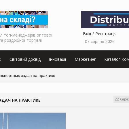
Вхід
Реєстрація
л топ-менеджерів оптової
та роздрібної торгівлі
07 серпня 2026
к
Світовий досвід
Інновації
Маркетинг
Каталог Ком
нспортных задач на практике
22 бере
ДАЧ НА ПРАКТИКЕ