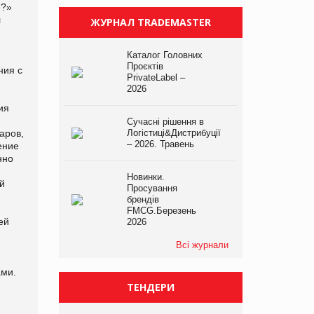
ЖУРНАЛ TRADEMASTER
Каталог Головних
Проєктів
PrivateLabel –
2026
Сучасні рішення в
Логістиці&Дистрибуції
– 2026. Травень
Новинки.
Просування
брендів
FMCG.Березень
2026
Всі журнали
ТЕНДЕРИ