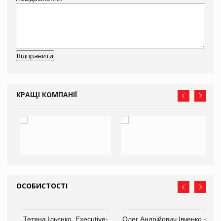
КРАЩІ КОМПАНІЇ
ОСОБИСТОСТІ
,
Тетяна Ільєнко, Executive-
Олег Андрійович Івченко —