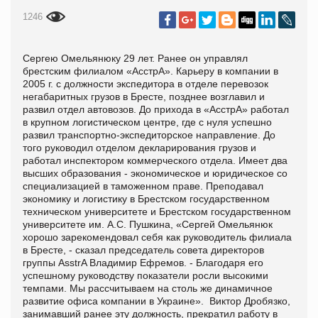
1246
Сергею Омельянюку 29 лет. Ранее он управлял
брестским филиалом «АсстрА». Карьеру в компании в
2005 г. с должности экспедитора в отделе перевозок
негабаритных гру­зов в Бресте, позднее возглавил и
развил отдел автовозов. До прихода в «АсстрА» работал
в крупном логистическом центре, где с нуля успешно
развил транспортно-экспедиторское на­правление. До
того руководил отделом декларирования грузов и
работал инспектором коммерческого отдела. Имеет два
высших образования - экономическое и юриди­ческое со
специализацией в таможенном праве. Преподавал
экономику и логистику в Брестском государственном
техничес­ком университете и Брестском государственном
университете им. А.С. Пушкина, «Сергей Омельянюк
хорошо зарекомендовал себя как руко­водитель филиала
в Бресте, - сказал председатель совета ди­ректоров
группы AsstrA Владимир Ефремов. - Благодаря его
успешному руководству показатели росли высокими
темпами. Мы рассчитываем на столь же динамичное
развитие офиса компании в Украине». Виктор Дробязко,
занимавший ранее эту долж­ность, прекратил работу в