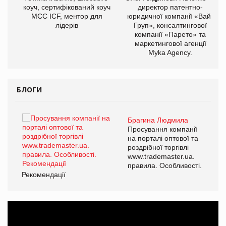
ОВ
коуч, сертифікований коуч
директор патентно-
МСС ICF, ментор для
юридичної компанії «Вайз
лідерів
Груп», консалтингової
компанії «Парето» та
маркетингової агенції
Myka Agency.
БЛОГИ
Брагина Людмила
ї
Просування компанії
а
на порталі оптової та
роздрібної торгівлі
www.trademaster.ua.
і.
правила. Особливості.
Рекомендації
Ре