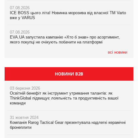
07.08.2026
07.08.2026
Продажі Hugo Boss впали на 9%
ICE BOSS цього літа! Новинка морозива від власної ТМ Varto
06.08.2026
вже у VARUS
Смачна новинка для хвостатих: у VARUS з’явилися паучі
07.08.2026
Varto Paw expert від власної ТМ Varto!
Франція заборонила рекламні дзвінки без згоди клієнтів
07.08.2026
EVA.UA запустила кампанію «Хто б знав» про асортимент,
05.08.2026
якого покупці не очікують побачити на платформі
Мережа супермаркетів VARUS купує мережу магазинів
формату convenience store КОЛО: об’єднана компанія
налічуватиме 374 магазини
всі новини
НОВИНИ B2B
03 березня 2026
Освітній бенефіт як інструмент утримання талантів: як
ThinkGlobal підвищує лояльність та продуктивність вашої
команди
31 жовтня 2024
Компанія Rarog Tactical Gear презентувала надлегкі керамічні
бронеплити