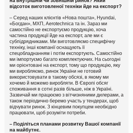
на внутрішній чи зовнішній ринок? Який
відсоток виготовленої техніки йде на експорт?
– Серед наших клієнтів «Нова пошта», Hyundai,
«Богдан», МХП, Aerotechnica та ін. Зараз ми
самостійно не експортуємо продукцію, хоча
частина продукції йде на експорт, але ми є
субпідрядниками. Ми виготовляємо специфічну
техніку, інші компанії оснащують її
спецобладнанням і потім експортують. Самостійно
ми імпортуємо багато комплектуючих. На сьогодні
ми орієнтовані на експорт, тому що продукцію, яку
ми виробляємо, ринок України не готовий
використовувати в такому обсязі, в якому ми
хочемо й можемо виробляти. В Європі обсяг
споживання в сотні разів більше, ніж в Україні.
Зазвичай ми працюємо з вітчизняними дилерами, а
також періодично беремо участь у тендерах, щоб
відчувати ринок. З кінцевим покупцем необхідно
працювати, щоб розуміти потреби.
– Поділіться планами розвитку Вашої компанії
на майбутнє.