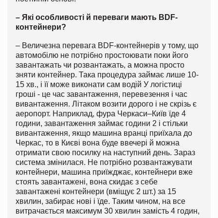
– Які особливості й переваги мають BDF-
контейнери?
– Величезна перевага BDF-контейнерів у тому, що
автомобілю не потрібно простоювати поки його
завантажать чи розвантажать, а можна просто
зняти контейнер. Така процедура займає лише 10-
15 хв., і її може виконати сам водій У логістиці
гроші - це час завантаження, перевезення і час
вивантаження. Літаком возити дорого і не скрізь є
аеропорт. Наприклад, фура Черкаси–Київ їде 4
години, завантаження займає години 2 і стільки
вивантаження, якщо машина вранці приїхала до
Черкас, то в Києві вона буде ввечері й можна
отримати свою посилку на наступний день. Зараз
система змінилася. Не потрібно розвантажувати
контейнери, машина приїжджає, контейнери вже
стоять завантажені, вона скидає з себе
завантажені контейнери (вміщує 2 шт.) за 15
хвилин, забирає нові і їде. Таким чином, на все
витрачається максимум 30 хвилин замість 4 годин,