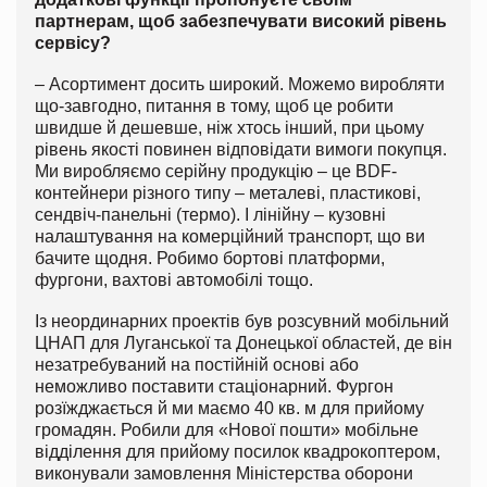
партнерам, щоб забезпечувати високий рівень
сервісу?
– Асортимент досить широкий. Можемо виробляти
що-завгодно, питання в тому, щоб це робити
швидше й дешевше, ніж хтось інший, при цьому
рівень якості повинен відповідати вимоги покупця.
Ми виробляємо серійну продукцію – це BDF-
контейнери різного типу – металеві, пластикові,
сендвіч-панельні (термо). І лінійну – кузовні
налаштування на комерційний транспорт, що ви
бачите щодня. Робимо бортові платформи,
фургони, вахтові автомобілі тощо.
Із неординарних проектів був розсувний мобільний
ЦНАП для Луганської та Донецької областей, де він
незатребуваний на постійній основі або
неможливо поставити стаціонарний. Фургон
розїжджається й ми маємо 40 кв. м для прийому
громадян. Робили для «Нової пошти» мобільне
відділення для прийому посилок квадрокоптером,
виконували замовлення Міністерства оборони