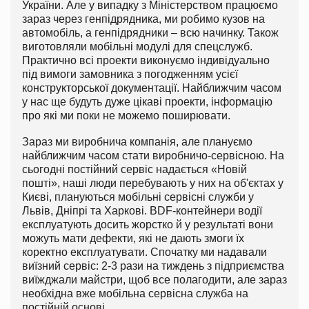
України. Але у випадку з Міністерством працюємо
зараз через генпідрядника, ми робимо кузов на
автомобіль, а генпідрядники – всю начинку. Також
виготовляли мобільні модулі для спецслужб.
Практично всі проекти виконуємо індивідуально
під вимоги замовника з погодженням усієї
конструкторської документації. Найближчим часом
у нас ще будуть дуже цікаві проекти, інформацію
про які ми поки не можемо поширювати.
Зараз ми виробнича компанія, але плануємо
найближчим часом стати виробничо-сервісною. На
сьогодні постійний сервіс надається «Новій
пошті», наші люди перебувають у них на об'єктах у
Києві, плануються мобільні сервісні служби у
Львів, Дніпрі та Харкові. BDF-контейнери водії
експлуатують досить жорстко й у результаті вони
можуть мати дефекти, які не дають змоги їх
коректно експлуатувати. Спочатку ми надавали
виїзний сервіс: 2-3 рази на тиждень з підприємства
виїжджали майстри, щоб все полагодити, але зараз
необхідна вже мобільна сервісна служба на
постійній основі.