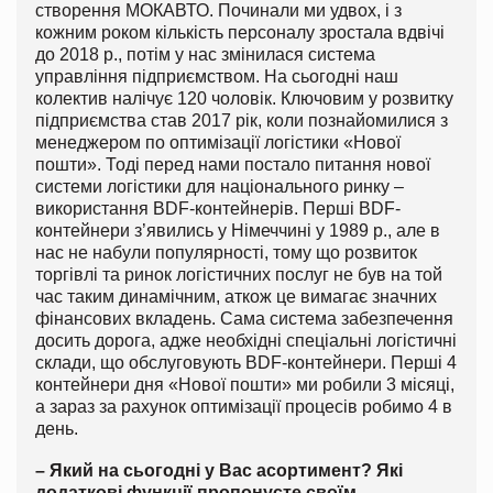
створення МОКАВТО. Починали ми удвох, і з
кожним роком кількість персоналу зростала вдвічі
до 2018 р., потім у нас змінилася система
управління підприємством. На сьогодні наш
колектив налічує 120 чоловік. Ключовим у розвитку
підприємства став 2017 рік, коли познайомилися з
менеджером по оптимізації логістики «Нової
пошти». Тоді перед нами постало питання нової
системи логістики для національного ринку –
використання BDF-контейнерів. Перші BDF-
контейнери з’явились у Німеччині у 1989 р., але в
нас не набули популярності, тому що розвиток
торгівлі та ринок логістичних послуг не був на той
час таким динамічним, аткож це вимагає значних
фінансових вкладень. Сама система забезпечення
досить дорога, адже необхідні спеціальні логістичні
склади, що обслуговують BDF-контейнери. Перші 4
контейнери дня «Нової пошти» ми робили 3 місяці,
а зараз за рахунок оптимізації процесів робимо 4 в
день.
– Який на сьогодні у Вас асортимент? Які
додаткові функції пропонуєте своїм