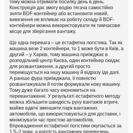
тому можна отримати посилку день в день.
Конструкція дає змогу водію тягача самостійно
зняти BDF-контейнер або встановити новий,
вивезення не впливає на роботу складу й BDF-
контейнери можна використовувати як тимчасове
місце для зберігання вантажу.
Ще одна перевага – це естафетна логістика. Так як
машина везе 2 контейнери, то 1 може бути в Київ, а
другий – у Харків, тому машина приїжджає в
розподільчий центр Києва, один контейнер скидає
для розвантаження, а другий просто
переміщується на іншу машину й відразу їде далі.
А раніше фура приїжджала, її повністю
розвантажували й потім формували нову машину.
Тому дуже багато часу економиться на
перевантаженні. У результаті естафетного методу
можна збільшити швидкість руху вантажів втричі,
майже вдвічі зменшити парк вантажних
автомобілів, що використовуються для доставки, і
мінімізувати час простою автомобілів.
Впровадження естафетної логістики окупається за
1,5–2 роки, а вартість вантажних перевезень