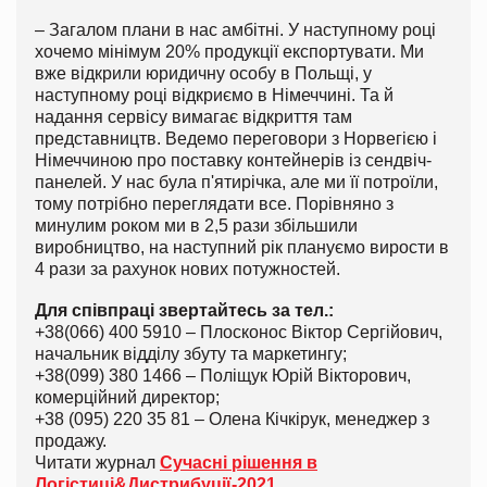
– Загалом плани в нас амбітні. У наступному році
хочемо мінімум 20% продукції експортувати. Ми
вже відкрили юридичну особу в Польщі, у
наступному році відкриємо в Німеччині. Та й
надання сервісу вимагає відкриття там
представництв. Ведемо переговори з Норвегією і
Німеччиною про поставку контейнерів із сендвіч-
панелей. У нас була п'ятирічка, але ми її потроїли,
тому потрібно переглядати все. Порівняно з
минулим роком ми в 2,5 рази збільшили
виробництво, на наступний рік плануємо вирости в
4 рази за рахунок нових потужностей.
Для співпраці звертайтесь за тел.:
+38(066) 400 5910 – Плосконос Віктор Сергійович,
начальник відділу збуту та маркетингу;
+38(099) 380 1466 – Поліщук Юрій Вікторович,
комерційний директор;
+38 (095) 220 35 81 – Олена Кічкірук, менеджер з
продажу.
Читати журнал
Сучасні рішення в
Логістиці&Дистрибуції-2021