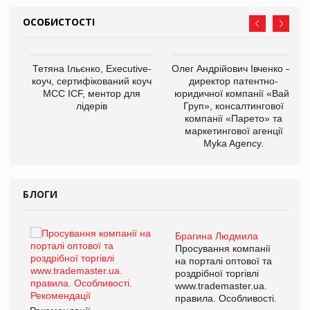
ОСОБИСТОСТІ
,
Тетяна Ільєнко, Executive-
Олег Андрійович Івченко —
ОВ
коуч, сертифікований коуч
директор патентно-
МСС ICF, ментор для
юридичної компанії «Вайз
лідерів
Груп», консалтингової
компанії «Парето» та
маркетингової агенції
Myka Agency.
БЛОГИ
Брагина Людмила
ї
Просування компанії
а
на порталі оптової та
роздрібної торгівлі
www.trademaster.ua.
і.
правила. Особливості.