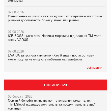
економіки
ICE BOSS цього літа! Новинка морозива від власної ТМ Varto
економіки
вже у VARUS
07.08.2026
07.08.2026
Розмитнення «з коліс» та крос-докінг: як оперативні логістичні
07.08.2026
Kraft Heinz скоротила збиток у першому півріччі
рішення допомагають бізнесу зменшити ризики
EVA.UA запустила кампанію «Хто б знав» про асортимент,
якого покупці не очікують побачити на платформі
07.08.2026
07.08.2026
Продажі Hugo Boss впали на 9%
ICE BOSS цього літа! Новинка морозива від власної ТМ Varto
06.08.2026
вже у VARUS
Смачна новинка для хвостатих: у VARUS з’явилися паучі
07.08.2026
Varto Paw expert від власної ТМ Varto!
Франція заборонила рекламні дзвінки без згоди клієнтів
07.08.2026
EVA.UA запустила кампанію «Хто б знав» про асортимент,
05.08.2026
якого покупці не очікують побачити на платформі
Мережа супермаркетів VARUS купує мережу магазинів
формату convenience store КОЛО: об’єднана компанія
налічуватиме 374 магазини
всі новини
НОВИНИ B2B
03 березня 2026
Освітній бенефіт як інструмент утримання талантів: як
ThinkGlobal підвищує лояльність та продуктивність вашої
команди