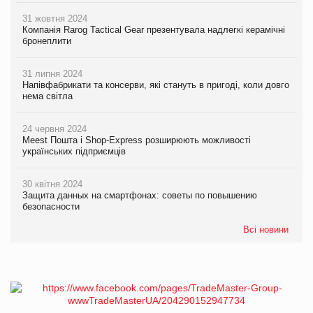
31 жовтня 2024
Компанія Rarog Tactical Gear презентувала надлегкі керамічні
бронеплити
31 липня 2024
Напівфабрикати та консерви, які стануть в пригоді, коли довго
нема світла
24 червня 2024
Meest Пошта і Shop-Express розширюють можливості
українських підприємців
30 квітня 2024
Защита данных на смартфонах: советы по повышению
безопасности
Всі новини