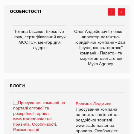
ОСОБИСТОСТІ
,
Тетяна Ільєнко, Executive-
Олег Андрійович Івченко —
ОВ
коуч, сертифікований коуч
директор патентно-
МСС ICF, ментор для
юридичної компанії «Вайз
лідерів
Груп», консалтингової
компанії «Парето» та
маркетингової агенції
Myka Agency.
БЛОГИ
Брагина Людмила
ї
Просування компанії
а
на порталі оптової та
роздрібної торгівлі
www.trademaster.ua.
і.
правила. Особливості.