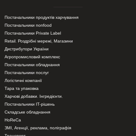
Постачальники продуктів харчування
Постачальники nonfood
Постачальники Private Label
Retail. Роздрібні мережі, Магазини
Дистрибутори України
Агропромисловий комплекс
Постачальники обладнання
Постачальники послуг
Логістичні компанії
Тара та упаковка
Харчові добавки. Інгредієнти.
Постачальники IT-рішень
Складське обладнання
HoReCa
ЗМІ, Агенції, реклама, поліграфія
Транспорт