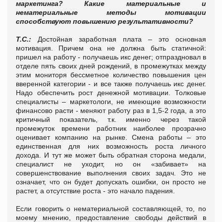
маркетинга? Какие материальные и
нематериальные методы мотивации
способствуют повышению результативности?
Т.С.:
Достойная заработная плата – это основная
мотивация. Причем она не должна быть статичной:
пришел на работу - получаешь икс денег; отпраздновал в
отделе пять своих дней рождений, в промежутках между
этим мониторя бессметное количество повышения цен
вверенной категории - и все также получаешь икс денег.
Надо обеспечить рост денежной мотивации. Толковые
специалисты – маркетологи, не имеющие возможности
финансово расти - меняют работу раз в 1,5-2 года, а это
критичный показатель, т.к. именно через такой
промежуток времени работник наиболее прозрачно
оценивает компанию на рынке. Смена работы – это
единственная для них возможность роста личного
дохода. И тут же может быть обратная сторона медали,
специалист не уходит, но он «забивает» на
совершенствование выполнения своих задач. Это не
означает, что он будет допускать ошибки, он просто не
растет, а отсутствие роста - это начало падения.
Если говорить о нематериальной составляющей, то, по
моему мнению, предоставление свободы действий в