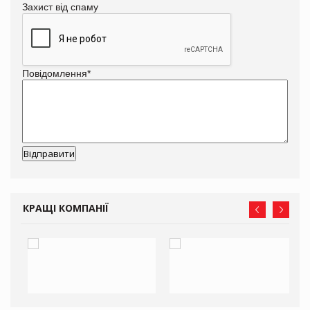
Захист від спаму
Повідомлення
*
КРАЩІ КОМПАНІЇ