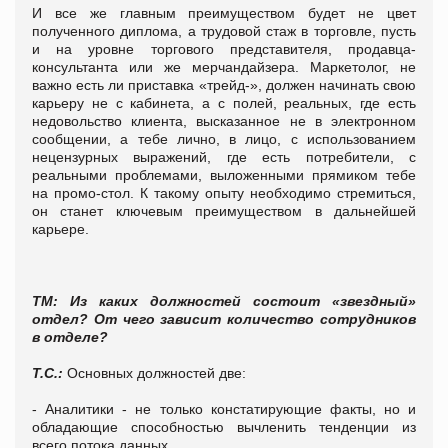
И все же главным преимуществом будет не цвет
полученного диплома, а трудовой стаж в торговле, пусть
и на уровне торгового представителя, продавца-
консультанта или же мерчандайзера. Маркетолог, не
важно есть ли приставка «трейд-», должен начинать свою
карьеру не с кабинета, а с полей, реальных, где есть
недовольство клиента, высказанное не в электронном
сообщении, а тебе лично, в лицо, с использованием
нецензурных выражений, где есть потребители, с
реальными проблемами, выложенными прямиком тебе
на промо-стол. К такому опыту необходимо стремиться,
он станет ключевым преимуществом в дальнейшей
карьере.
ТМ: Из каких должностей состоит «звездный»
отдел? От чего зависит количество сотрудников
в отделе?
Т.С.:
Основных должностей две:
- Аналитики - не только констатирующие факты, но и
обладающие способностью вычленить тенденции из
всего потока данных.