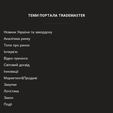
ТЕМИ ПОРТАЛА TRADEMASTER
Новини України та закордону
Аналітика ринку
Топи про ринок
Інтерв’ю
Відео-тренінги
Світовий досвід
Інновації
Маркетинг&Продажі
Закупки
Логістика
Закон
Події