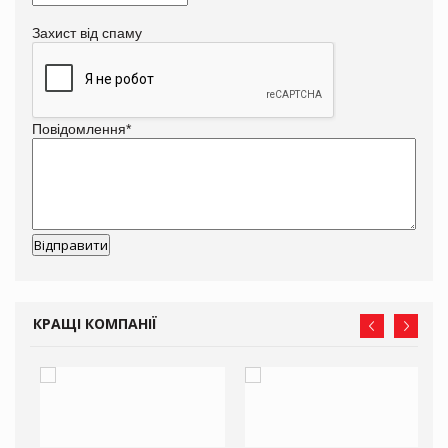
Захист від спаму
Повідомлення
*
КРАЩІ КОМПАНІЇ