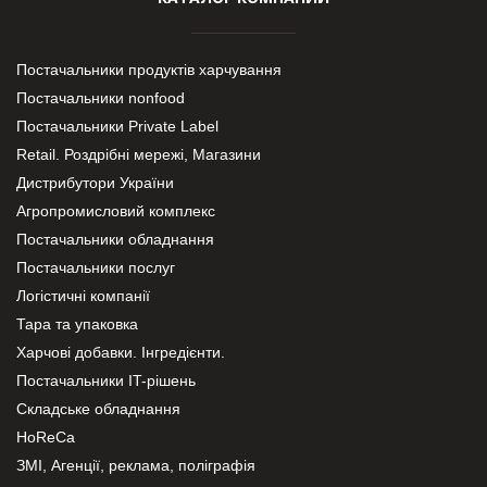
Постачальники продуктів харчування
Постачальники nonfood
Постачальники Private Label
Retail. Роздрібні мережі, Магазини
Дистрибутори України
Агропромисловий комплекс
Постачальники обладнання
Постачальники послуг
Логістичні компанії
Тара та упаковка
Харчові добавки. Інгредієнти.
Постачальники IT-рішень
Складське обладнання
HoReCa
ЗМІ, Агенції, реклама, поліграфія