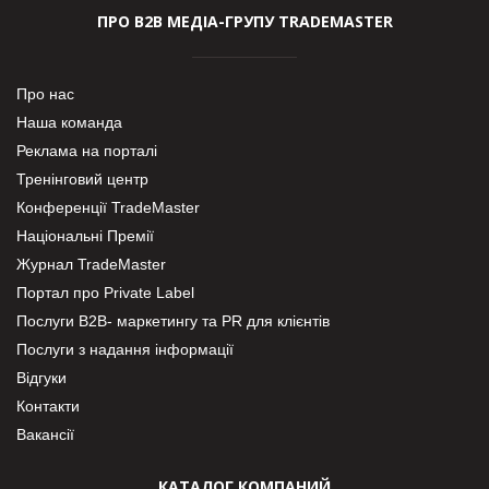
ПРО В2В МЕДІА-ГРУПУ TRADEMASTER
Про нас
Наша команда
Реклама на порталі
Тренінговий центр
Конференції TradeMaster
Національні Премії
Журнал TradeMaster
Портал про Private Label
Послуги В2В- маркетингу та PR для клієнтів
Послуги з надання інформації
Відгуки
Контакти
Вакансії
КАТАЛОГ КОМПАНИЙ