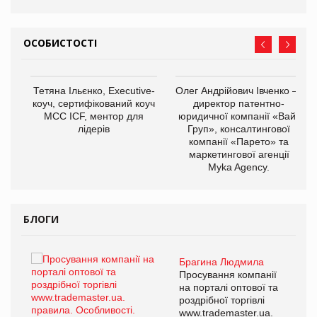
ОСОБИСТОСТІ
,
Тетяна Ільєнко, Executive-
Олег Андрійович Івченко —
ОВ
коуч, сертифікований коуч
директор патентно-
МСС ICF, ментор для
юридичної компанії «Вайз
лідерів
Груп», консалтингової
компанії «Парето» та
маркетингової агенції
Myka Agency.
БЛОГИ
Брагина Людмила
ї
Просування компанії
а
на порталі оптової та
роздрібної торгівлі
www.trademaster.ua.