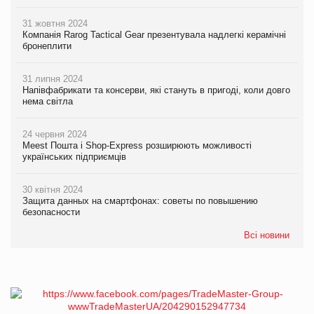
31 жовтня 2024
Компанія Rarog Tactical Gear презентувала надлегкі керамічні
бронеплити
31 липня 2024
Напівфабрикати та консерви, які стануть в пригоді, коли довго
нема світла
24 червня 2024
Meest Пошта і Shop-Express розширюють можливості
українських підприємців
30 квітня 2024
Защита данных на смартфонах: советы по повышению
безопасности
Всі новини