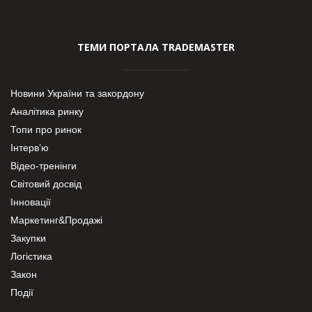
ТЕМИ ПОРТАЛА TRADEMASTER
Новини України та закордону
Аналітика ринку
Топи про ринок
Інтерв’ю
Відео-тренінги
Світовий досвід
Інновації
Маркетинг&Продажі
Закупки
Логістика
Закон
Події