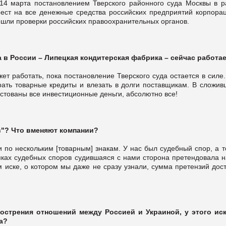
14 марта постановлением Тверского районного суда Москвы в р
ест на все денежные средства российских предприятий корпорац
шли проверки российских правоохранительных органов.
 в России – Липецкая кондитерская фабрика – сейчас работа
ет работать, пока постановление Тверского суда остается в силе
ать товарные кредиты и влезать в долги поставщикам. В сложив
естованы все инвестиционные деньги, абсолютно все!
в"? Что вменяют компании?
 по нескольким [товарным] знакам. У нас был судебный спор, а т
амках судебных споров судившаяся с нами сторона претендовала н
ом иске, о котором мы даже не сразу узнали, сумма претензий дос
острения отношений между Россией и Украиной, у этого иск
а?