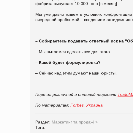
фабрика выпускает 10 000 тонн [в месяц].
Мы уже давно живем в условиях конфронтации 
очередной проблемой – введением антидемпинго
– Собираетесь подавать ответный иск на "О
– Мы пытаемся сделать все для этого.
– Какой будет формулировка?
– Сейчас над этим думают наши юристы.
Портал розничной и оптовой торговли
TradeMa
По материалам:
Forbes. Украина
Раздел:
Маркетинг та продажі
>
Теги: