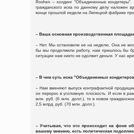
Rоshen – холдинг "Объединенные кондитеры". 
гражданского иска по данному делу наложен ар
конце прошлой недели на Липецкой фабрике про
– Ваша основная производственная площадка
– Нет. Мы остановили ее на неделю. Она не мож
бы мы продолжили работу, нам пришлось бы бр
ситуации нам никто не одолжит деньги. У нас ар
– В чем суть иска "Объединенных кондитеро
– Нам вменяют выпуск контрафактной продукции
он перерос в уголовную плоскость. И если в р
млн. руб. (6 млн. долл.), то в новом гражданск
2,5 млрд. руб. (70 млн. долл.).
– Учитывая, что это происходит на фоне об
вашему мнению, есть политическая подоплек