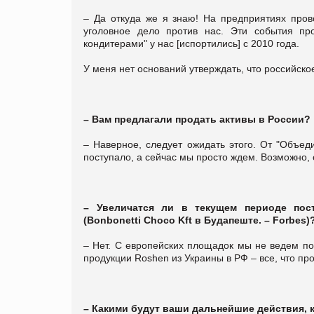
– Да откуда же я знаю! На предприятиях пров
уголовное дело против нас. Эти события п
кондитерами" у нас [испортились] с 2010 года.
У меня нет оснований утверждать, что российско
– Вам предлагали продать активы в России?
– Наверное, следует ожидать этого. От "Объе
поступало, а сейчас мы просто ждем. Возможно, 
– Увеличатся ли в текущем периоде пос
(Bonbonetti Choco Kft в Будапеште. – Forbes)
– Нет. С европейских площадок мы не ведем по
продукции Roshen из Украины в РФ – все, что пр
– Какими будут ваши дальнейшие действия, 