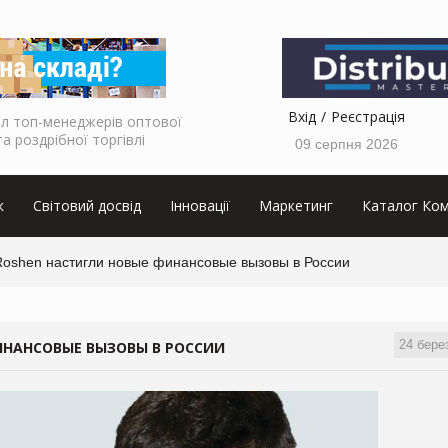
Вхід
Реєстрація
л топ-менеджерів оптової
та роздрібної торгівлі
09 серпня 2026
к
Світовий досвід
Інновації
Маркетинг
Каталог Ком
oshen настигли новые финансовые вызовы в России
24 бере
НАНСОВЫЕ ВЫЗОВЫ В РОССИИ