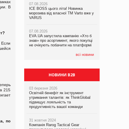
амках
07.08.2026
ии. В
ICE BOSS цього літа! Новинка
06.08.2026
07.08.2026
морозива від власної ТМ Varto вже у
Смачна новинка для хвостатих: у
Франція заборонила рекламні дзвінки
VARUS
VARUS з’явилися паучі Varto Paw
без згоди клієнтів
expert від власної ТМ Varto!
07.08.2026
ет?
EVA.UA запустила кампанію «Хто б
05.08.2026
знав» про асортимент, якого покупці
Мережа супермаркетів VARUS купує
. Если
не очікують побачити на платформі
мережу магазинів формату
шейся
convenience store КОЛО: об’єднана
компанія налічуватиме 374 магазини
всі новини
НОВИНИ B2B
еперь
03 березня 2026
а 215
Освітній бенефіт як інструмент
тигает
утримання талантів: як ThinkGlobal
підвищує лояльність та
продуктивність вашої команди
31 жовтня 2024
а, по
Компанія Rarog Tactical Gear