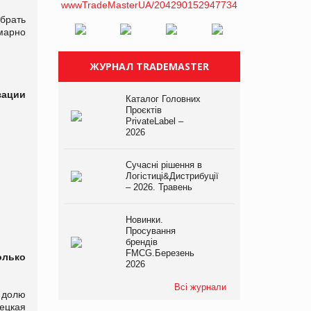
брать
марно
ЖУРНАЛ TRADEMASTER
зации
Каталог Головних
Проєктів
PrivateLabel –
2026
Сучасні рішення в
Логістиці&Дистрибуції
– 2026. Травень
Новинки.
Просування
брендів
FMCG.Березень
олько
2026
Всі журнали
 долю
ецкая