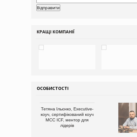
КРАЩІ КОМПАНІЇ
ОСОБИСТОСТІ
арас Ігорович,
Тетяна Ільєнко, Executive-
иробництва ТОВ
коуч, сертифікований коуч
Герчак"
МСС ICF, ментор для
лідерів