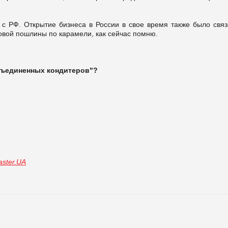
с РФ. Открытие бизнеса в России в свое время также было связ
вой пошлины по карамели, как сейчас помню.
бъединенных кондитеров"?
ster.UA