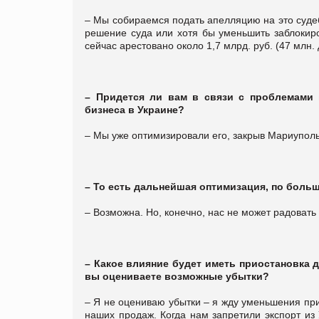
– Мы собираемся подать апелляцию на это суде
решение суда или хотя бы уменьшить заблокир
сейчас арестовано около 1,7 млрд. руб. (47 млн. 
– Придется ли вам в связи с проблемами 
бизнеса в Украине?
– Мы уже оптимизировали его, закрыв Мариупол
– То есть дальнейшая оптимизация, по боль
– Возможна. Но, конечно, нас не может радоват
– Какое влияние будет иметь приостановка 
вы оцениваете возможные убытки?
– Я не оцениваю убытки – я жду уменьшения пр
наших продаж. Когда нам запретили экспорт из