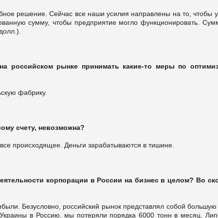
бное решение. Сейчас все наши усилия направлены на то, чтобы у
ованную сумму, чтобы предприятие могло функционировать. Сум
долл.).
на российском рынке принимать какие-то меры по оптими
ьскую фабрику.
шому счету, невозможна?
ь все происходящее. Деньги зарабатываются в тишине.
деятельности корпорации в России на бизнес в целом? Во ск
ибыли. Безусловно, российский рынок представлял собой большую
 Украины в Россию, мы потеряли порядка 6000 тонн в месяц. Лип