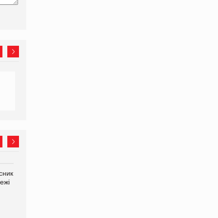
сник
Олексій Логачов-Михайлов
Яна Сараніна, директор
ежі
Файно маркет Директор
компанії «УкраМарин»
департаменту з
виробництва