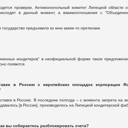
одятся проверки, Антимонопольный комитет Липецкой области о
роисходят в данный момент, а взаимоотношения с "Объедине
е государство предъявило ко мне какие-то претензии.
диненных кондитеров" в неофициальной форме такое предложени
оно появится.
тавки в Россию с европейских площадок корпорации R
?
ставок в Россию. В последние полгода – с момента запрета на эк
одавалось [в России], производилось на Липецкой кондитерской фа
как вы собираетесь разблокировать счета?