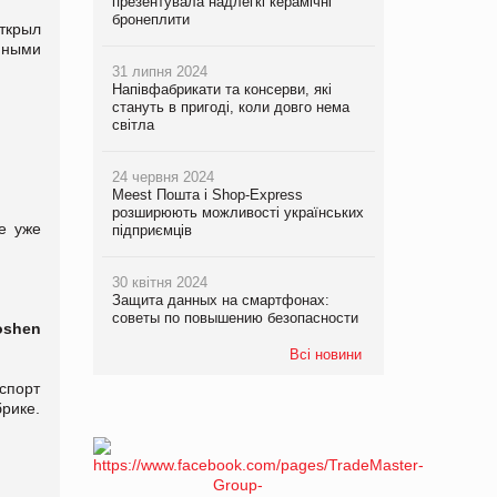
презентувала надлегкі керамічні
бронеплити
ткрыл
нными
31 липня 2024
Напівфабрикати та консерви, які
стануть в пригоді, коли довго нема
світла
24 червня 2024
Meest Пошта і Shop-Express
розширюють можливості українських
е уже
підприємців
30 квітня 2024
Защита данных на смартфонах:
советы по повышению безопасности
oshen
Всі новини
спорт
брике.