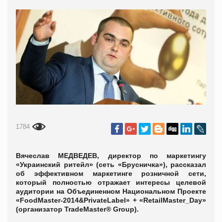
1784
Вячеслав МЕДВЕДЕВ, директор по маркетингу
«Украинский ритейл» (сеть «Брусничка»), рассказал
об эффективном маркетинге розничной сети,
который полностью отражает интересы целевой
аудитории на Объединенном Национальном Проекте
«FoodMaster-2014&PrivateLabel» + «RetailMaster_Day»
(организатор TradeMaster® Group).