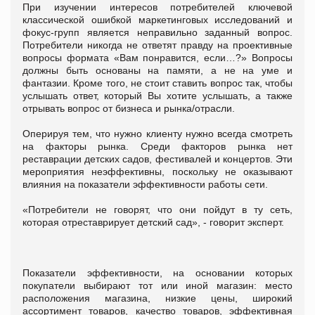
При изучении интересов потребителей ключевой
классической ошибкой маркетинговых исследований и
фокус-групп является неправильно заданный вопрос.
Потребители никогда не ответят правду на проективные
вопросы формата «Вам понравится, если…?» Вопросы
должны быть основаны на памяти, а не на уме и
фантазии. Кроме того, не стоит ставить вопрос так, чтобы
услышать ответ, который Вы хотите услышать, а также
отрывать вопрос от бизнеса и рынка/отрасли.
Оперируя тем, что нужно клиенту нужно всегда смотреть
на факторы рынка. Среди факторов рынка нет
реставрации детских садов, фестивалей и концертов. Эти
мероприятия неэффективны, поскольку не оказывают
влияния на показатели эффективности работы сети.
«Потребители не говорят, что они пойдут в ту сеть,
которая отреставрирует детский сад», - говорит эксперт.
Показатели эффективности, на основании которых
покупатели выбирают тот или иной магазин: место
расположения магазина, низкие цены, широкий
ассортимент товаров, качество товаров, эффективная