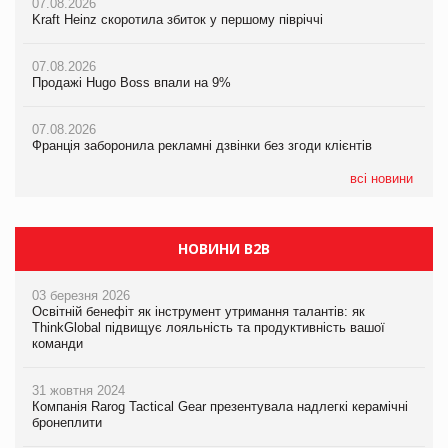
07.08.2026
06.08.2026
Kraft Heinz скоротила збиток у першому півріччі
Смачна новинка для хвостатих: у VARUS з’явилися паучі
06.08.2026
Varto Paw expert від власної ТМ Varto!
Починають діяти нові правила імпорту продукції тваринного
07.08.2026
походження до ЄС
Продажі Hugo Boss впали на 9%
05.08.2026
Мережа супермаркетів VARUS купує мережу магазинів
06.08.2026
формату convenience store КОЛО: об’єднана компанія
07.08.2026
Аргентина повертається з продуктами птахівництва на
налічуватиме 374 магазини
Франція заборонила рекламні дзвінки без згоди клієнтів
європейський ринок
05.08.2026
всі новини
Російська атака 5 серпня стала одним із наймасштабніших
ударів по українському бізнесу за час повномасштабної війни
НОВИНИ B2B
03 березня 2026
Освітній бенефіт як інструмент утримання талантів: як
ThinkGlobal підвищує лояльність та продуктивність вашої
команди
31 жовтня 2024
Компанія Rarog Tactical Gear презентувала надлегкі керамічні
бронеплити