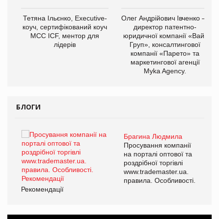
,
Тетяна Ільєнко, Executive-
Олег Андрійович Івченко —
ОВ
коуч, сертифікований коуч
директор патентно-
МСС ICF, ментор для
юридичної компанії «Вайз
лідерів
Груп», консалтингової
компанії «Парето» та
маркетингової агенції
Myka Agency.
БЛОГИ
Брагина Людмила
ї
Просування компанії
а
на порталі оптової та
роздрібної торгівлі
www.trademaster.ua.
і.
правила. Особливості.
Рекомендації
Ре