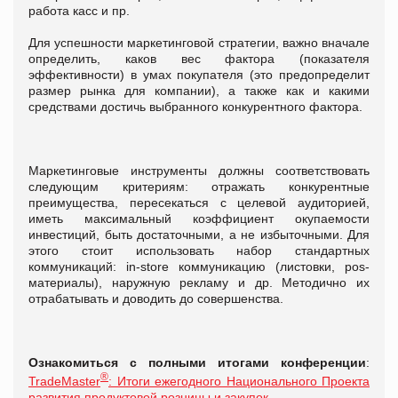
работа касс и пр.
Для успешности маркетинговой стратегии, важно вначале
определить, каков вес фактора (показателя
эффективности) в умах покупателя (это предопределит
размер рынка для компании), а также как и какими
средствами достичь выбранного конкурентного фактора.
Маркетинговые инструменты должны соответствовать
следующим критериям: отражать конкурентные
преимущества, пересекаться с целевой аудиторией,
иметь максимальный коэффициент окупаемости
инвестиций, быть достаточными, а не избыточными. Для
этого стоит использовать набор стандартных
коммуникаций: in-store коммуникацию (листовки, pos-
материалы), наружную рекламу и др. Методично их
отрабатывать и доводить до совершенства.
Ознакомиться с полными итогами конференции
:
®
TradeMaster
: Итоги ежегодного Национального Проекта
развития продуктовой розницы и закупок