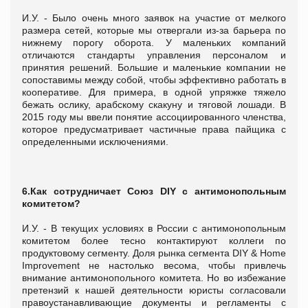
И.У. - Было очень много заявок на участие от мелкого
размера сетей, которые мы отвергали из-за барьера по
нижнему порогу оборота. У маленьких компаний
отличаются стандарты управления персоналом и
принятия решений. Большие и маленькие компании не
сопоставимы между собой, чтобы эффективно работать в
кооперативе. Для примера, в одной упряжке тяжело
бежать ослику, арабскому скакуну и тяговой лошади. В
2015 году мы ввели понятие ассоциированного членства,
которое предусматривает частичные права пайщика с
определенными исключениями.
6.Как сотрудничает Союз
DIY с антимонопольным
комитетом?
И.У. - В текущих условиях в России с антимонопольным
комитетом более тесно контактируют коллеги по
продуктовому сегменту. Доля рынка сегмента DIY & Home
Improvement не настолько весома, чтобы привлечь
внимание антимонопольного комитета. Но во избежание
претензий к нашей деятельности юристы согласовали
правоустанавливающие документы и регламенты с