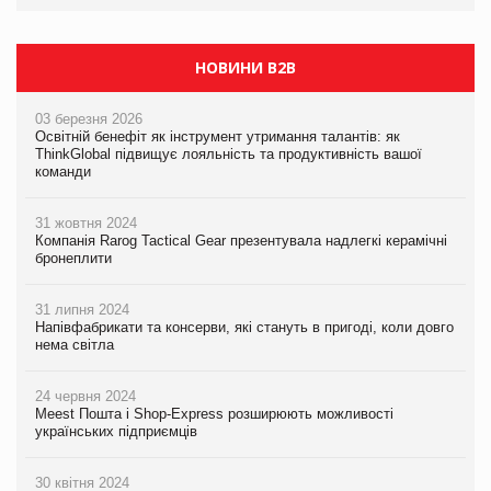
НОВИНИ B2B
03 березня 2026
Освітній бенефіт як інструмент утримання талантів: як
ThinkGlobal підвищує лояльність та продуктивність вашої
команди
31 жовтня 2024
Компанія Rarog Tactical Gear презентувала надлегкі керамічні
бронеплити
31 липня 2024
Напівфабрикати та консерви, які стануть в пригоді, коли довго
нема світла
24 червня 2024
Meest Пошта і Shop-Express розширюють можливості
українських підприємців
30 квітня 2024