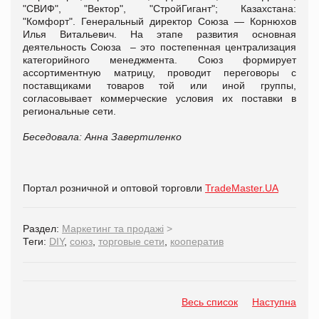
"СВИФ", "Вектор", "СтройГигант"; Казахстана:
"
Комфорт
".
Генеральный директор Союза — Корнюхов
Илья Витальевич. На этапе развития основная
деятельность Союза – это постепенная централизация
категорийного менеджмента. Союз формирует
ассортиментную матрицу, проводит переговоры с
поставщиками товаров той или иной группы,
согласовывает коммерческие условия их поставки в
региональные сети.
Беседовала: Анна Завертиленко
Портал розничной и оптовой торговли
TradeMaster.UA
Раздел:
Маркетинг та продажі
>
Теги:
DIY
,
союз
,
торговые сети
,
кооператив
Весь список
Наступна