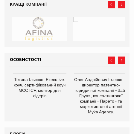
КРАЩІ КОМПАНІЇ
ОСОБИСТОСТІ
,
Тетяна Ільєнко, Executive-
Олег Андрійович Івченко —
ОВ
коуч, сертифікований коуч
директор патентно-
МСС ICF, ментор для
юридичної компанії «Вайз
лідерів
Груп», консалтингової
компанії «Парето» та
маркетингової агенції
Myka Agency.
БЛОГИ