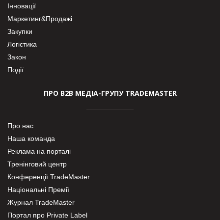
Інновації
Маркетинг&Продажі
Закупки
Логістика
Закон
Події
ПРО В2В МЕДІА-ГРУПУ TRADEMASTER
Про нас
Наша команда
Реклама на порталі
Тренінговий центр
Конференції TradeMaster
Національні Премії
Журнал TradeMaster
Портал про Private Label