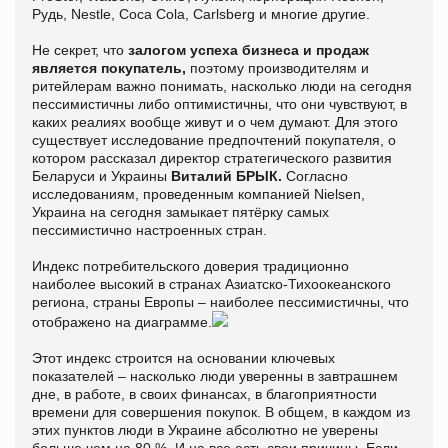
Рудь, Nestle, Coca Cola, Carlsberg и многие другие.
Не секрет, что
залогом
успеха бизнеса и продаж
является покупатель,
поэтому производителям и
ритейлерам важно понимать, насколько люди на сегодня
пессимистичны либо оптимистичны, что они чувствуют, в
каких реалиях вообще живут и о чем думают. Для этого
существует исследование предпочтений покупателя, о
котором рассказал директор стратегического развития
Беларуси и Украины
Виталий БРЫК.
Согласно
исследованиям, проведенным компанией Nielsen,
Украина на сегодня замыкает пятёрку самых
пессимистично настроенных стран.
Индекс потребительского доверия традиционно
наиболее высокий в странах Азиатско-Тихоокеанского
региона, страны Европы – наиболее пессимистичны, что
отображено на диаграмме.
Этот индекс строится на основании ключевых
показателей – насколько люди уверенны в завтрашнем
дне, в работе, в своих финансах, в благоприятности
времени для совершения покупок. В общем, в каждом из
этих пунктов люди в Украине абсолютно не уверены
больше чем на 80 %. И на все есть свои причины. Если