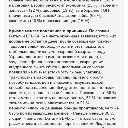
на сегодня Европу беспокоит экономика (23 %), гарантии
занятости (22 %), здоровье (19 %), то в Украине ТОП-
причинами для беспокойства стали война (65 %),
экономика (26 %) и повышение цен (16 %).
Кризис меняет поведение и привычки.
По словам
Виталий БРЫКА, 5-я часть украинцев заявляет, что у них
вообще не остается денег после совершения покупок
товаров первой необходимости, и этот показатель
стабильно держится уже очередной квартал к ряду.
Украина достаточно импортозависимая страна, а
ухудшение финансового положения, сокращение
внутреннего рынка сбыта и девальвация серьезно
повлияли на бизнес (стоимость сырье, упаковки,
транспортные расходы, топливо) привело к росту
потребительских цен и снижению покупательской
способности населения. Ввиду этого понятно, что люди
экономят, сокращают свои бюджеты. Прежде всего 56 %
стали меньше тратить на новую одежду, 52 % стараются
экономить на газе и электричестве, а 51 %
переключились на дешевые бренды продтоваров, чего не
было при предыдущем кризисе. «Раньше меньше 30 %
людей, – заявляет Виталий БРЫК, – готовы были только
рассматривать возможность переключения». Люди даже