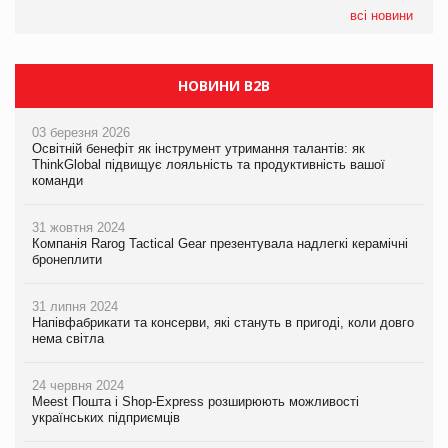
всі новини
НОВИНИ B2B
03 березня 2026
Освітній бенефіт як інструмент утримання талантів: як
ThinkGlobal підвищує лояльність та продуктивність вашої
команди
31 жовтня 2024
Компанія Rarog Tactical Gear презентувала надлегкі керамічні
бронеплити
31 липня 2024
Напівфабрикати та консерви, які стануть в пригоді, коли довго
нема світла
24 червня 2024
Meest Пошта і Shop-Express розширюють можливості
українських підприємців