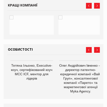
КРАЩІ КОМПАНІЇ
ОСОБИСТОСТІ
,
Тетяна Ільєнко, Executive-
Олег Андрійович Івченко —
ОВ
коуч, сертифікований коуч
директор патентно-
МСС ICF, ментор для
юридичної компанії «Вайз
лідерів
Груп», консалтингової
компанії «Парето» та
маркетингової агенції
Myka Agency.