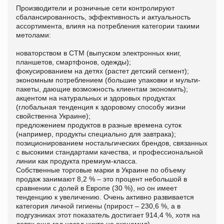
Производители и розничные сети контролируют
сбалансированность, эффективность и актуальность
ассортимента, влияя на потребления категории такими
метолами:
новаторством в СТМ (выпуском электронных книг,
планшетов, смартфонов, одежды);
фокусированием на детях (растет детский сегмент);
экономным потреблением (большие упаковки и мульти-
пакеты, дающие возможность клиентам экономить);
акцентом на натуральных и здоровых продуктах
(глобальная тенденция к здоровому способу жизни
свойственна Украине);
предложением продуктов в разные времена суток
(например, продукты специально для завтрака);
позиционированием ностальгических брендов, связанных
с высокими стандартами качества, и профессиональной
линии как продукта премиум-класса.
Собственные торговые марки в Украине по объему
продаж занимают 8,2 % – это процент небольшой в
сравнении с долей в Европе (30 %), но он имеет
тенденцию к увеличению. Очень активно развивается
категория личной гигиены (прирост – 230,6 %, а в
подгузниках этот показатель достигает 914,4 %, хотя на
детях еще год назад никто не экономил).