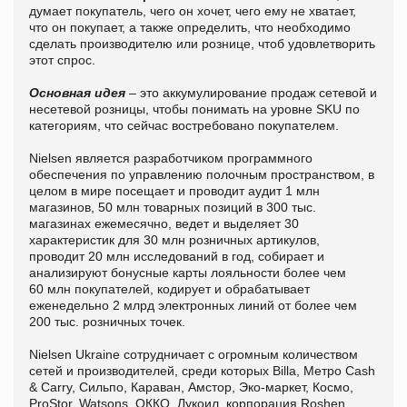
думает покупатель, чего он хочет, чего ему не хватает,
что он покупает, а также определить, что необходимо
сделать производителю или рознице, чтоб удовлетворить
этот спрос.
Основная идея
– это аккумулирование продаж сетевой и
несетевой розницы, чтобы понимать на уровне SKU по
категориям, что сейчас востребовано покупателем.
Nielsen является разработчиком программного
обеспечения по управлению полочным пространством, в
целом в мире посещает и проводит аудит 1 млн
магазинов, 50 млн товарных позиций в 300 тыс.
магазинах ежемесячно, ведет и выделяет 30
характеристик для 30 млн розничных артикулов,
проводит 20 млн исследований в год, собирает и
анализируют бонусные карты лояльности более чем
60 млн покупателей, кодирует и обрабатывает
еженедельно 2 млрд электронных линий от более чем
200 тыс. розничных точек.
Nielsen Ukraine сотрудничает с огромным количеством
сетей и производителей, среди которых Billa, Метро Cash
& Carry, Сильпо, Караван, Амстор, Эко-маркет, Космо,
ProStor, Watsons, ОККО, Лукоил, корпорация Roshen,