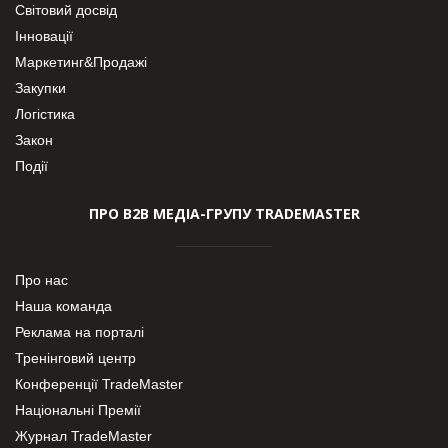
Світовий досвід
Інновації
Маркетинг&Продажі
Закупки
Логістика
Закон
Події
ПРО В2В МЕДІА-ГРУПУ TRADEMASTER
Про нас
Наша команда
Реклама на порталі
Тренінговий центр
Конференції TradeMaster
Національні Премії
Журнал TradeMaster