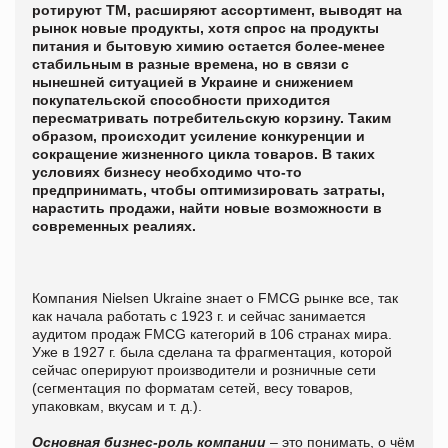
ротируют ТМ, расширяют ассортимент, выводят на
рынок новые продукты, хотя с
прос на продукты
питания и бытовую химию остается более-менее
стабильным в разные времена, но в связи с
нынешней ситуацией в Украине и снижением
покупательской способности приходится
пересматривать потребительскую корзину. Таким
образом, происходит усиление конкуренции и
сокращение жизненного цикла товаров. В таких
условиях бизнесу необходимо что-то
предпринимать, чтобы оптимизировать затраты,
нарастить продажи, найти новые возможности в
современных реалиях.
Компания Nielsen Ukraine знает о FMCG рынке все, так
как начала работать с 1923 г. и сейчас занимается
аудитом продаж FMCG категорий в 106 странах мира.
Уже в 1927 г. была сделана та фрагментация, которой
сейчас оперируют производители и розничные сети
(сегментация по форматам сетей, весу товаров,
упаковкам, вкусам и т. д.).
Основная бизнес-роль компании
– это понимать, о чём